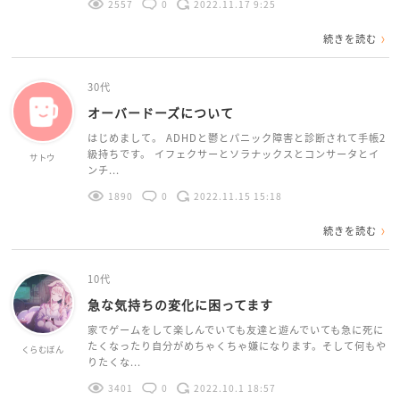
2557
0
2022.11.17 9:25
続きを読む
30代
オーバードーズについて
はじめまして。 ADHDと鬱とパニック障害と診断されて手帳2
級持ちです。 イフェクサーとソラナックスとコンサータとイ
サトウ
ンチ...
1890
0
2022.11.15 15:18
続きを読む
10代
急な気持ちの変化に困ってます
家でゲームをして楽しんでいても友達と遊んでいても急に死に
たくなったり自分がめちゃくちゃ嫌になります。そして何もや
くらむぼん
りたくな...
3401
0
2022.10.1 18:57