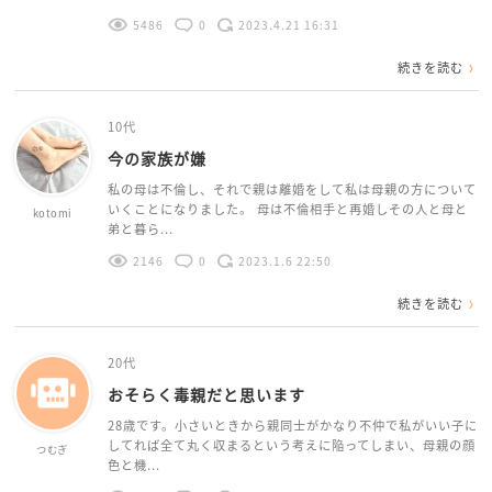
5486
0
2023.4.21 16:31
続きを読む
10代
今の家族が嫌
私の母は不倫し、それで親は離婚をして私は母親の方について
いくことになりました。 母は不倫相手と再婚しその人と母と
kotomi
弟と暮ら...
2146
0
2023.1.6 22:50
続きを読む
20代
おそらく毒親だと思います
28歳です。小さいときから親同士がかなり不仲で私がいい子に
してれば全て丸く収まるという考えに陥ってしまい、母親の顔
つむぎ
色と機...