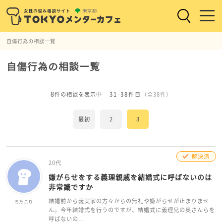
自傷行為の相談一覧
自傷行為の相談一覧
8
件の相談を表示中
31-38件目
（全38件）
最初
2
3
解決済
20代
嫌がらせをする義理親戚を結婚式に呼ばないのは
非常識ですか
結婚前から義実家の方々からの無礼や嫌がらせが止まりませ
ろたこり
ん。今年結婚式を行うのですが、結婚式に義理兄の奥さんらを
呼ばないの...