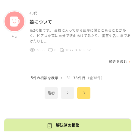
40代
娘について
高2の娘です。 高校に入ってから部屋に閉じこもることが多
く、ピアスを耳に自分で沢山あけてみたり、歯茎や舌にまであ
たま
けたりし...
3853
0
2022.3.18 5:52
続きを読む
8
件の相談を表示中
31-38件目
（全38件）
最初
2
3
解決済の相談