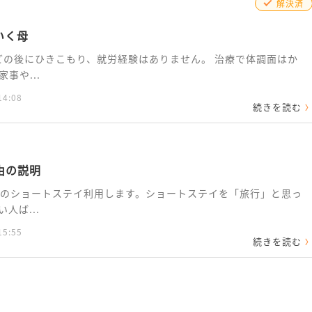
解決済
いく母
などの後にひきこもり、就労経験はありません。 治療で体調面はか
事や...
14:08
続きを読む
由の説明
3日のショートステイ利用します。ショートステイを「旅行」と思っ
人ば...
15:55
続きを読む