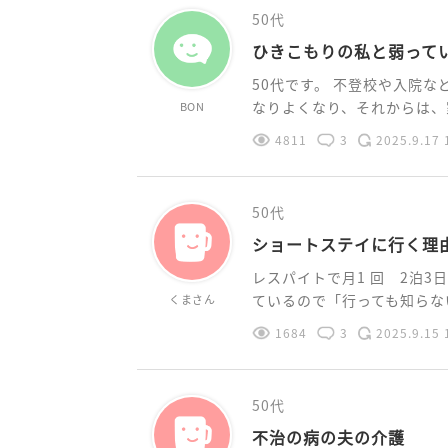
50代
ひきこもりの私と弱って
50代です。 不登校や入院
なりよくなり、それからは、家
BON
4811
3
2025.9.17 
50代
ショートステイに行く理
レスパイトで月1 回 2泊
ているので「行っても知らない
くまさん
1684
3
2025.9.15 
50代
不治の病の夫の介護