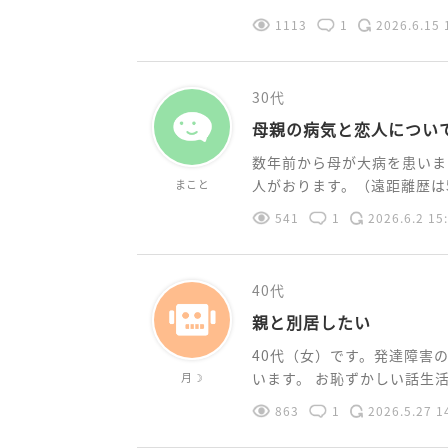
1113
1
2026.6.15 
30代
母親の病気と恋人につい
数年前から母が大病を患いま
人がおります。（遠距離歴は5
まこと
541
1
2026.6.2 15
40代
親と別居したい
40代（女）です。発達障害
います。 お恥ずかしい話生活保
月☽
863
1
2026.5.27 1