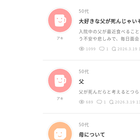
50代
大好きな父が死んじゃい
入院中の父が最近食べること
う不安や悲しみで、毎日面会に
アキ
1099
1
2026.3.19 
50代
父
父が死んだらと考えるとつらい
アキ
689
1
2026.3.19 1
50代
母について