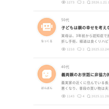
1273
2
2026.1.21 
50代
子どもは親の幸せを考え
実母は、3年前から認知症で
折し手術、経過は良くリハビリ
なっくる
1210
2
2025.12.24
40代
義両親のお世話に非協力
義実家の近くに住んでいる長
悪くなり、普段の買い物は夫が
ぼんぼん
1143
4
2025.11.28