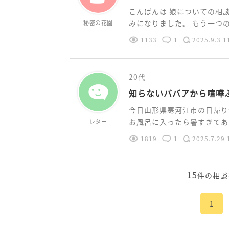
こんばんは 娘についての相
みになりました。 もう一つの悩
秘密の花園
1133
1
2025.9.3 1
20代
知らないババアから喧嘩
今日山形県寒河江市の日帰り
お風呂に入ったら暑すぎてあが
レター
1819
1
2025.7.29 
15
件の相談
1