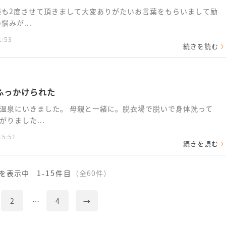
談も2度させて頂きまして大変ありがたいお言葉をもらいまして励
みが...
1:53
続きを読む
ふっかけられた
温泉にいきました。 母親と一緒に。脱衣場で脱いで身体洗って
りました...
15:51
続きを読む
を表示中
1-15件目
（全60件）
2
…
4
→