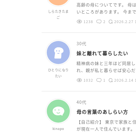
高齢の母についてです。 母
いところがあります。 今までは
しらたきたま
ご
1238
2
2026.2.27 
30代
妹と離れて暮らしたい
精神病の妹と三年ほど同居し
れ、親が私と暮らせば安心だと
ひとりになり
たい
1032
1
2026.2.14 
40代
母の言葉のあしらい方
【自己紹介】 東京で家族と
が現在一人で住んでいます。 【
kinapo