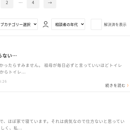
2
…
4
→
解決済を表示
らない…
かったらすみません。 祖母が毎日必ずと言っていいほどトイレ
らトイレ...
4:26
続きを読む
で、ほぼ家で寝ています。それは病気なので仕方ないと思ってい
く、私...