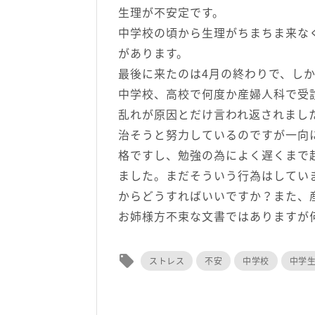
生理が不安定です。
中学校の頃から生理がちまちま来な
があります。
最後に来たのは4月の終わりで、し
中学校、高校で何度か産婦人科で受
乱れが原因とだけ言われ返されまし
治そうと努力しているのですが一向
格ですし、勉強の為によく遅くまで
ました。まだそういう行為はしてい
からどうすればいいですか？また、
お姉様方不束な文書ではありますが
local_offer
ストレス
不安
中学校
中学