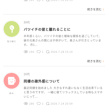
続きを読む
30代
バツイチの彼と離れることに
半年感くらい、バツイチの彼と曖昧な関係を過ごしていて、
彼の元奥さんの間には子供がいて、奥さんが引きとっていま
なつめぐ
す。 月1...
194
1
2026.7.28 15:14
続きを読む
20代
同棲の疎外感について
最近同棲を始めました 大きなすれ違いもなく生活出来ている
と思うのですが、 一緒に寝てリラックスしている時もスマホ
みゃ
いじって...
286
1
2026.7.24 20:59