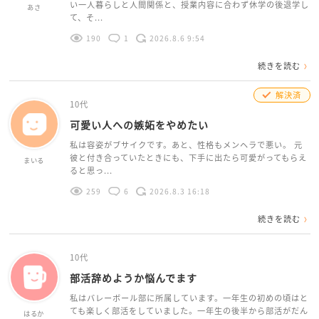
い一人暮らしと人間関係と、授業内容に合わず休学の後退学し
あさ
て、そ...
190
1
2026.8.6 9:54
続きを読む
解決済
10代
可愛い人への嫉妬をやめたい
私は容姿がブサイクです。あと、性格もメンヘラで悪い。 元
彼と付き合っていたときにも、下手に出たら可愛がってもらえ
まいる
ると思っ...
259
6
2026.8.3 16:18
続きを読む
10代
部活辞めようか悩んでます
私はバレーボール部に所属しています。一年生の初めの頃はと
ても楽しく部活をしていました。一年生の後半から部活がだん
はるか