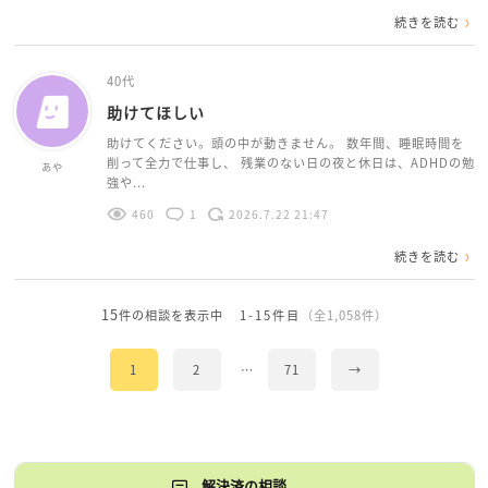
続きを読む
40代
助けてほしい
助けてください。頭の中が動きません。 数年間、睡眠時間を
削って全力で仕事し、 残業のない日の夜と休日は、ADHDの勉
あや
強や...
460
1
2026.7.22 21:47
続きを読む
15
件の相談を表示中
1-15件目
（全1,058件）
1
2
…
71
→
解決済の相談