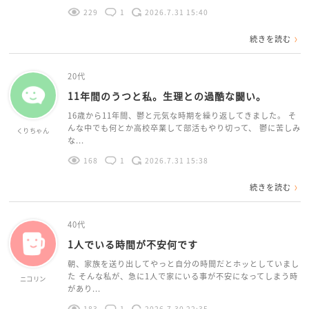
229
1
2026.7.31 15:40
続きを読む
20代
11年間のうつと私。生理との過酷な闘い。
16歳から11年間、鬱と元気な時期を繰り返してきました。 そ
んな中でも何とか高校卒業して部活もやり切って、 鬱に苦しみ
くりちゃん
な...
168
1
2026.7.31 15:38
続きを読む
40代
1人でいる時間が不安何です
朝、家族を送り出してやっと自分の時間だとホッとしていまし
た そんな私が、急に1人で家にいる事が不安になってしまう時
ニコリン
があり...
183
1
2026.7.30 22:35