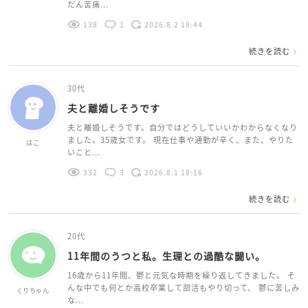
だん苦痛...
138
1
2026.8.2 18:44
続きを読む
30代
夫と離婚しそうです
夫と離婚しそうです。自分ではどうしていいかわからなくなり
ました。35歳女です。 現在仕事や通勤が辛く、また、やりた
はこ
いこと...
332
3
2026.8.1 18:16
続きを読む
20代
11年間のうつと私。生理との過酷な闘い。
16歳から11年間、鬱と元気な時期を繰り返してきました。 そ
んな中でも何とか高校卒業して部活もやり切って、 鬱に苦しみ
くりちゃん
な...