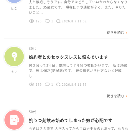
夫と離婚しそうです。自分ではどうしていいかわからなくなり
ました。35歳女です。 現在仕事や通勤が辛く、また、やりた
はこ
いこと...
175
1
2026.8.7 11:52
続きを読む
30代
婚約者とのセックスレスに悩んでいます
付き合って3年目、婚約して半年経つ彼氏がいます。 私は36歳
で、彼は46才(糖尿病)です。 彼の病気から仕方ないと理解
うり
し...
169
1
2026.8.6 11:53
続きを読む
50代
抗うつ剤飲み始めてしまった娘が心配です
今娘は２３歳で.大学入ってからコロナ中なのもあって、ならな