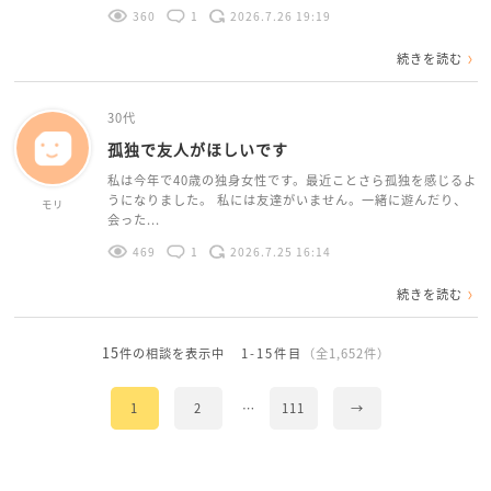
360
1
2026.7.26 19:19
続きを読む
30代
孤独で友人がほしいです
私は今年で40歳の独身女性です。最近ことさら孤独を感じるよ
うになりました。 私には友達がいません。一緒に遊んだり、
モリ
会った...
469
1
2026.7.25 16:14
続きを読む
15
件の相談を表示中
1-15件目
（全1,652件）
1
2
…
111
→