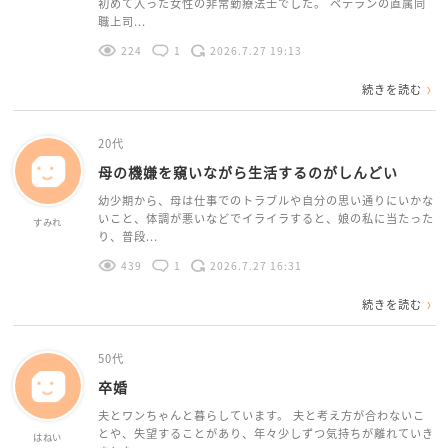
初めて入った女性の非常勤療法士でした。 ベテランの直属同
職上司...
224
1
2026.7.27 19:13
続きを読む
20代
母の機嫌を窺いながら生活するのがしんどい
幼少期から、母は仕事でのトラブルや自分の思い通りにいかな
いこと、体調が悪いなどでイライラすると、娘の私に当たった
すみれ
り、普段...
439
1
2026.7.27 16:31
続きを読む
50代
卒婚
夫とワンちゃんと暮らしています。 夫と考え方が合わないこ
とや、失望することがあり、年々少しずつ気持ちが離れていき
はねい