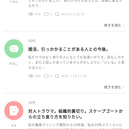
させてもらいました。 あれからその友人とは、直後に彼女か
イカ山
らのラ...
158
1
2026.8.1 16:37
続きを読む
30代
婚活、引っかかることがある人との今後。
私だけではなく周りの人にもとても気遣いができ、話もしやす
く、まだ２回しか会っていませんが久しぶりに「いいな」と思
ぽるこ
える人と...
248
1
2026.7.29 17:25
続きを読む
30代
対人トラウマ。組織的裏切り。スケープゴートか
らの立ち直り方を知りたい。
前の職場クリニック開院から10年弱。私は10年ぶりくらいに
なす