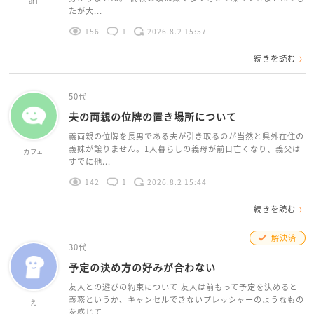
ari
たが大...
156
1
2026.8.2 15:57
続きを読む
50代
夫の両親の位牌の置き場所について
義両親の位牌を長男である夫が引き取るのが当然と県外在住の
義妹が譲りません。1人暮らしの義母が前日亡くなり、義父は
カフェ
すでに他...
142
1
2026.8.2 15:44
続きを読む
解決済
30代
予定の決め方の好みが合わない
友人との遊びの約束について 友人は前もって予定を決めると
義務というか、キャンセルできないプレッシャーのようなもの
え
を感じて...