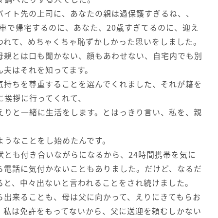
バイト先の上司に、あなたの親は過保護すぎるね、、
転車で帰宅するのに、あなた、20歳すぎてるのに、迎え
われて、めちゃくちゃ恥ずかしかった思いをしました。
母親とは口も聞かない、顔もあわせない、自宅内でも別
ん夫はそれを知ってます。
気持ちを尊重することを選んでくれました、それが籍を
に挨拶に行ってくれて、
えりと一緒に生活をします。とはっきり言い、私を、親
ようなことをし始めたんです。
状とも付き合いながらになるから、24時間携帯を気に
ら電話に気付かないこともありました。だけど、なるだ
ると、中々出ないと言われることをされ続けました。
ら出来ることも、母は父に向かって、えりにきてもらお
、私は免許をもってないから、父に送迎を頼むしかない