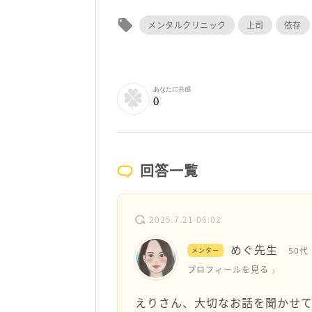
local_offer
メンタルクリニック
上司
依存
あなたに共感
0
回答一覧
2025.7.21 06:02
めぐ先生
50代
メンター
プロフィールを見る
えりさん、大切なお話を聞かせて