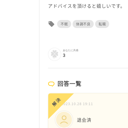
アドバイスを頂けると嬉しいです。
local_offer
不眠
体調不良
転職
あなたに共感
3
回答一覧
解決
2023.10.28 19:11
退会済