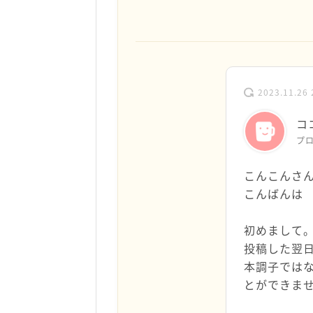
2023.11.26 
コ
プ
こんこんさ
こんばんは
初めまして
投稿した翌
本調子では
とができま