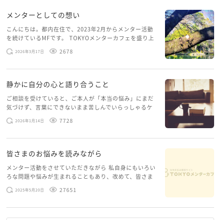
メンターとしての想い
こんにちは。都内在住で、2023年2月からメンター活動
を続けているMFです。 TOKYOメンターカフェを盛り上
げたいという想いから、勇気を出して初めてブログを投
2678
2026年3月17日
稿してみようと思います。少し自分のことを書いてみま
す。 心に […]
静かに自分の心と語り合うこと
ご相談を受けていると、ご本人が「本当の悩み」にまだ
気づけず、言葉にできないまま苦しんでいらっしゃるケ
ースがありますお悩みというのは、心の深いところ（深
7728
2026年1月14日
層心理）に触れることで、まったく違う角度から解決の
糸口が見えてくること […]
皆さまのお悩みを読みながら
メンター活動をさせていただきながら 私自身にもいろい
ろな問題や悩みが生まれることもあり、改めて、皆さま
のお悩みを読みながら 「みんな、もがいてる。わたし
27651
2025年5月20日
だけじゃないんだな」と、逆に励まされるような日々で
す。 もう、わたし […]