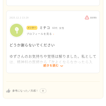
時に、私のためを思って言ってくださってるという
るものではないのでしょうか?
ことを重々承知しております
現状の制度や法律ではそうとしか感じません
その中でどうやって癒されながら幸せになれば良い
私は既に性被害だと自覚してから半年以上、様々な
2025.12.2 13:29
違反報告
のでしょうか?
機関と相手と戦っている状態です
ミチコ
メンター
60代
女性
もちろん私は法律に詳しい訳ではないので、必要に
プロフィールを見る
応じて専門家に相談しながら行動を取っています
どうか謝らないでください
ただ、各方面の専門家の方々が「相手が悪い」と判
断するのに性被害に対する様々な処罰であったり、
ゆずさんのお気持ちや覚悟は解りました。私として
求められる責任が余りにも軽すぎるあまり
は、精神科の医師から「次よくならなかったら入
私が声を上げて責任を求めることで赤字になる＝専
続きを読む
院」という部分が心配ではありますが。
門家の方々がペイできない為、依頼を受けてすら貰
えないんです
長丁場になるかもしれません。ゆずさんには、しっ
かり食べて体力をつけて、よく眠ることを心掛けて
そしてこの現状を法や人権を管轄する機関に等たと
欲しいと思います。
ころ「性被害の実情は現在こうなんです」「あなた
0
参考になった／共感！
が判例を積み上げるしかないんです」と言われるん
です