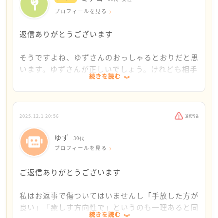
しずつでも、手放す方向に持っていけたらと思いま
す。
プロフィールを見る
そう問うとどの機関の方も相手が悪いとの回答に至
ります、なぜ相手が悪いと警察や弁護士さんまでが
返信ありがとうございます
「私はよく頑張った。これからは自分を癒してあげま
回答しているのに、捌いたり責任を取ってもらう法
しょう」と、こんな気持ちになっていただけるといい
が存在しないのでしょうか?
そうですよね、ゆずさんのおっしゃるとおりだと思
なと思います。なかなか難しいと思いますが、私は、
います。ゆずさんが正しいでしょう。けれども相手
ゆずさんのこれからの人生が幸せになって欲しいなと
そして、記憶という消えないものを相手から与えら
続きを読む
に立ち向かうには、大変な行動力や忍耐力が必要だ
思います。
れ、なんの責任も取られず、取るための声を上げる
と思います。場合によると長期間に及ぶかもしれま
方法すらできない世界で幸せに生きる方法が私には
せん。病院の精神科でも、追い詰められているご様
あまり良い解決策にはなっていなくて、申し訳ありま
分かりません
子です。
せん。ゆずさんがどうか前に進んで行けますように願
2025.12.1 20:56
違反報告
っています。
このままでは私にとっての日常と言う世界はやった
ゆず
それならば、なんとか手放す方に心を向けていただ
30代
もん勝ち、逃げたもの勝ちの世界でしかありません
プロフィールを見る
けないものかと思いました。そう考えての私の回答
になりました。
なぜ処罰感情の放棄のみならず、全ての責任を負っ
ご返信ありがとうございます
て生き続ける選択を私がしなければいけないのかも
このたびはお役に立てず、反対にゆずさんの心を傷
わかりません
私はお返事で傷ついてはいませんし「手放した方が
つけてしまいました。本当に申し訳ありませんでし
良い」「癒しす方向性で」というのも一理あると同
た。
それとも私の人権や性行為に関する決定権は守られ
続きを読む