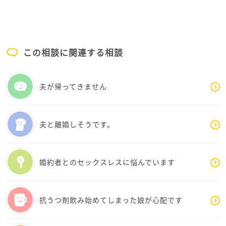
だから私は手放せないし、刺し違える覚悟を持って
でも戦わなければ解決すらしないんです
全体的にあまりにも...な結果だと私も理解していま
この相談に関連する相談
す
ただ、声を上げなければそれすらも変わらないんで
す
夫が帰ってきません
色んな問題をどれだけ声を上げても伝わらない、制
度が認識が社会が変わっていかないのなら現状の私
夫と離婚しそうです。
には覚悟を決めて声を上げ、すり減らして限界を迎
えたら自分で自分を終わりにすることしかできませ
ん
婚約者とのセックスレスに悩んでいます
騙したり、嘘をついた方が悪い、それが認められな
い世界で生きていくのは私にとってとても難しいこ
とです、ごめんなさい
抗うつ剤飲み始めてしまった娘が心配です