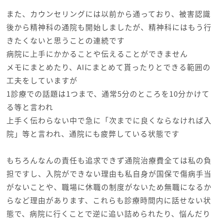
また、カウンセリングには以前から通っており、被害認識
後から精神科の通院も開始しましたが、精神科にはもう行
きたくないと思うことの連続です
病院に上手にかかることや伝えることができません
メモにまとめたり、AIにまとめて貰ったりとできる範囲の
工夫をしていますが
1診療での話題は1つまで、通常5分のところを10分かけて
る等と言われ
上手く伝わらない中で急に「次までに良くならなければ入
院」等と言われ、通院にも疲弊している状態です
もちろんなんの責任も追求できず通院治療費全ては私の負
担ですし、入院ができない理由も私自身が国保で傷病手当
がないことや、職場に休職の制度がないため無職になるか
らなど理由があります、これらも診療時間内に話せない状
態で、病院に行くことで逆に追い詰められたり、悩んだり