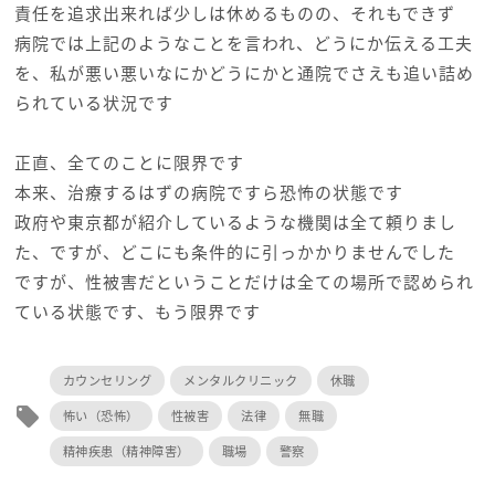
責任を追求出来れば少しは休めるものの、それもできず
病院では上記のようなことを言われ、どうにか伝える工夫
を、私が悪い悪いなにかどうにかと通院でさえも追い詰め
られている状況です
正直、全てのことに限界です
本来、治療するはずの病院ですら恐怖の状態です
政府や東京都が紹介しているような機関は全て頼りまし
た、ですが、どこにも条件的に引っかかりませんでした
ですが、性被害だということだけは全ての場所で認められ
ている状態です、もう限界です
カウンセリング
メンタルクリニック
休職
local_offer
怖い（恐怖）
性被害
法律
無職
精神疾患（精神障害）
職場
警察