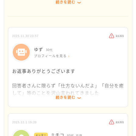
続きを読む
お悩みを拝読して私なりに考えてみたのです。けれど
も、私が書く事でゆずさんを辛いお気持ちに向かわせ
てしまうのではないかもしれないと思ったりもしてい
ます。
2025.11.30 23:57
違反報告
もしよろしければ読んでくださいませ。
ゆず
30代
プロフィールを見る
警察や法テラス他あらゆる機関に相談なさったのに、
残念な結果だったのですね。ゆずさんはもう充分に頑
お返事ありがとうございます
張って、本当に頑張ったのだと思いました。
回答者さんに限らず「仕方ないんだよ」「自分を癒
できるなら加害者に処罰を与えたい、それが無理なら
して」等のことを沢山言われてきました
続きを読む
不幸な目にあって欲しい等と考えるのは当然だと思い
もちろん皆さん悪い意味ではなく、私のことを思っ
ます。
て言ってくださっているのだと理解できます
けれども、その思いを手放すことは難しいでしょう
ですが、実際問題として本来は騙したり嘘をついた
2025.12.1 19:39
違反報告
か。もちろん直ぐにはできないと思います。ほんの少
りした方が悪いのでは?という疑問が溢れます
ミチコ
メンター
60代
女性