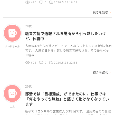
476
0
2026.5.24 16:39
続きを読む
20代
騒音苦情で通報される場所から引っ越したいけ
ど、休職中
去年の4月から木造アパートで一人暮らしをしている新卒2年目
すいかちゃん
です。 入居初日から引越しの騒音で通報され、その後もベッ
ド組み...
628
0
2026.5.16 22:55
続きを読む
20代
部活では「目標達成」ができたのに、仕事では
「何をやっても無駄」と感じて動けなくなってい
ます
よん
新卒でITコンサルの営業に入り3年目です。 適応障害での休職