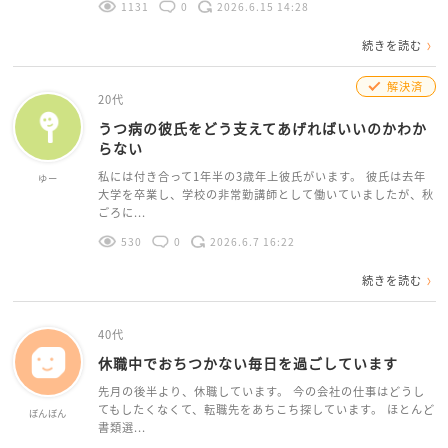
1131
0
2026.6.15 14:28
続きを読む
解決済
20代
うつ病の彼氏をどう支えてあげればいいのかわか
らない
私には付き合って1年半の3歳年上彼氏がいます。 彼氏は去年
ゆー
大学を卒業し、学校の非常勤講師として働いていましたが、秋
ごろに...
530
0
2026.6.7 16:22
続きを読む
40代
休職中でおちつかない毎日を過ごしています
先月の後半より、休職しています。 今の会社の仕事はどうし
てもしたくなくて、転職先をあちこち探しています。 ほとんど
ぼんぼん
書類選...