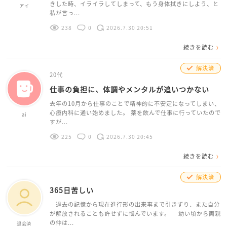
きした時、イライラしてしまって、もう身体拭きにしよう、と
アイ
私が言っ...
238
0
2026.7.30 20:51
続きを読む
解決済
20代
仕事の負担に、体調やメンタルが追いつかない
去年の10月から仕事のことで精神的に不安定になってしまい、
心療内科に通い始めました。 薬を飲んで仕事に行っていたので
ai
すが...
225
0
2026.7.30 20:45
続きを読む
解決済
365日苦しい
過去の記憶から現在進行形の出来事まで引きずり、また自分
が解放されることも許せずに悩んでいます。 幼い頃から両親
の仲は...
退会済