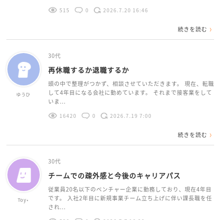
515
0
2026.7.20 16:46
続きを読む
30代
再休職するか退職するか
頭の中で整理がつかず、相談させていただきます。 現在、転職
して4年目になる会社に勤めています。 それまで接客業をして
ゆうひ
いま...
16420
0
2026.7.19 7:00
続きを読む
30代
チームでの疎外感と今後のキャリアパス
従業員20名以下のベンチャー企業に勤務しており、現在4年目
です。 入社2年目に新規事業チーム立ち上げに伴い課長職を任
Toy⋆
され...