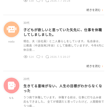
538
0
2026.7.7 16:28
続きを読む
30代
子どもが欲しいと思っていた矢先に、仕事を休職
してしましました。
現在、夫（会社員）と二人暮らしをしています。 私自身は、
noda
公務員（中途採用2年目）として勤務していますが、今年4月に
休日夜...
524
0
2026.7.5 20:27
続きを読む
20代
生きてる意味がない、人生の目標がわからなくな
った
うつ病で休職しています。 休職する前は、仕事に打ち込み彼
もも
氏もできました。 全てが順調だと思っていたけど、人間関係で
うつ病...