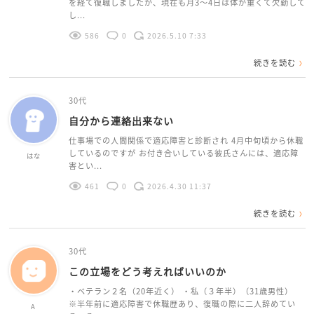
を経て復職しましたが、現在も月3〜4日は体が重くて欠勤して
し...
586
0
2026.5.10 7:33
続きを読む
30代
自分から連絡出来ない
仕事場での人間関係で適応障害と診断され 4月中旬頃から休職
しているのですが お付き合いしている彼氏さんには、適応障
はな
害とい...
461
0
2026.4.30 11:37
続きを読む
30代
この立場をどう考えればいいのか
・ベテラン２名（20年近く） ・私（３年半）（31歳男性）
※半年前に適応障害で休職歴あり、復職の際に二人辞めてい
A