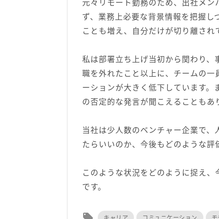
元々リモート勤務のため、出社メン
ず、業務上必要な背景情報を把握し
ことも増え、自分だけが切り離され
私は部署立ち上げ当初から関わり、
職を外れたこと以上に、チームの一
ーションが大きく低下しています。
の否定的な発言が聞こえることもあ
当社は少人数のベンチャー企業で、
たらいいのか、今後もどのような評
このような状況をどのように捉え、
です。
local_offer
キャリア
コミュニケーション
モ