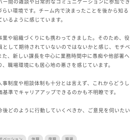
バー間の雑談や日常的なコミュニケーションに参加でき
づらい環境です。チーム内で決まったことを後から知る
ているように感じています。
事業や組織づくりにも携わってきました。そのため、役
員として期待されていないのではないかと感じ、モチベ
また、新しい課長を中心に業務時間中に愚痴や他部署へ
り、職場環境にも居心地の悪さを感じています。
人事制度や相談体制も十分とは言えず、これからどうし
価基準でキャリアアップできるのかも不明瞭です。
今後どのように行動していくべきか、ご意見を伺いたい
チベーション
休職
復職
職場