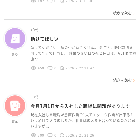
182
0
2026.7.31 0:30
続きを読む
40代
助けてほしい
助けてください。頭の中が動きません。 数年間、睡眠時間を
削って全力で仕事し、 残業のない日の夜と休日は、ADHDの勉
あや
強や...
458
0
2026.7.22 21:47
続きを読む
30代
今月7月1日から入社した職場に問題があります
現在入社した職場が倉庫作業で1人でモクモク作業が出来ると
いう名目で入りましたが、仕事はまぁまぁ合っているのかと思
夏美
いますが...
300
0
2026.7.21 21:26