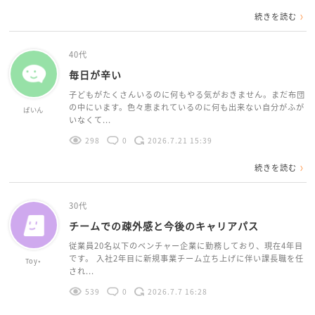
続きを読む
40代
毎日が辛い
子どもがたくさんいるのに何もやる気がおきません。まだ布団
の中にいます。色々恵まれているのに何も出来ない自分がふが
ぱいん
いなくて...
298
0
2026.7.21 15:39
続きを読む
30代
チームでの疎外感と今後のキャリアパス
従業員20名以下のベンチャー企業に勤務しており、現在4年目
です。 入社2年目に新規事業チーム立ち上げに伴い課長職を任
Toy⋆
され...
539
0
2026.7.7 16:28