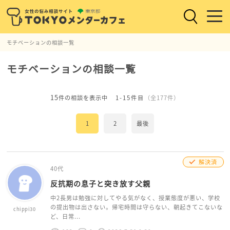
モチベーションの相談一覧
モチベーションの相談一覧
15
件の相談を表示中
1-15件目
（全177件）
1
2
最後
解決済
40代
反抗期の息子と突き放す父親
中2長男は勉強に対してやる気がなく、授業態度が悪い、学校
の提出物は出さない。帰宅時間は守らない、朝起きてこないな
chippi30
ど、日常...