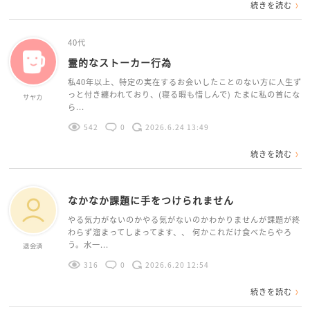
続きを読む
40代
霊的なストーカー行為
私40年以上、特定の実在するお会いしたことのない方に人生ず
っと付き纏われており、(寝る暇も惜しんで) たまに私の首にな
サヤカ
ら...
542
0
2026.6.24 13:49
続きを読む
なかなか課題に手をつけられません
やる気力がないのかやる気がないのかわかりませんが課題が終
わらず溜まってしまってます、、 何かこれだけ食べたらやろ
う。水一...
退会済
316
0
2026.6.20 12:54
続きを読む