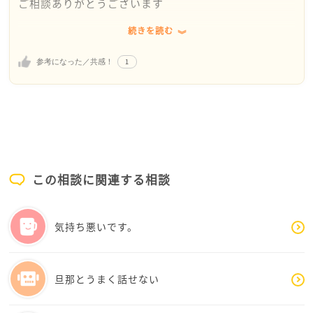
ご相談ありがとうございます
続きを読む
困りましたね、しかし正面から諭しても彼女には響か
ないのではないでしょうか。
1
参考になった／共感！
姪っ子さんは東京に来てまだ日が浅いのですよね。そ
れであれば、こんなのはどうかなと考えてみました。
「東京の人は、こんなのセンス悪いって嫌がるよ」
「みんな面白いと言うかもしれないけど、裏ではなん
て言ってるか解らないよ。お行儀悪いと思われてる
この相談に関連する相談
よ」
これでいかがでしょう。
気持ち悪いです。
あなたの行動は地方出身あるあるだよー恥ずかしいー
と言うだけでいい気がします。
旦那とうまく話せない
もういい年齢なので、彼女のしたことはご自分に降り
かかってくるはずです。