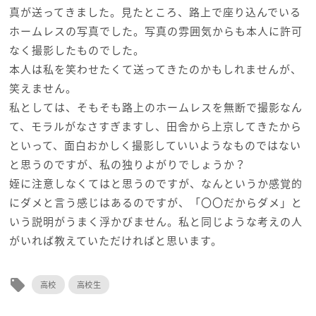
真が送ってきました。見たところ、路上で座り込んでいる
ホームレスの写真でした。写真の雰囲気からも本人に許可
なく撮影したものでした。
本人は私を笑わせたくて送ってきたのかもしれませんが、
笑えません。
私としては、そもそも路上のホームレスを無断で撮影なん
て、モラルがなさすぎますし、田舎から上京してきたから
といって、面白おかしく撮影していいようなものではない
と思うのですが、私の独りよがりでしょうか？
姪に注意しなくてはと思うのですが、なんというか感覚的
にダメと言う感じはあるのですが、「〇〇だからダメ」と
いう説明がうまく浮かびません。私と同じような考えの人
がいれば教えていただければと思います。
local_offer
高校
高校生