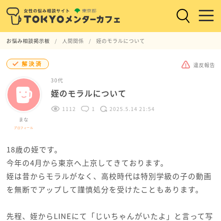
お悩み相談掲示板
人間関係
姪のモラルについて
解決済
違反報告
30代
姪のモラルについて
1112
1
2025.5.14 21:54
まな
プロフィール
18歳の姪です。
今年の4月から東京へ上京してきております。
姪は昔からモラルがなく、高校時代は特別学級の子の動画
を無断でアップして謹慎処分を受けたこともあります。
先程、姪からLINEにて「じいちゃんがいたよ」と言って写