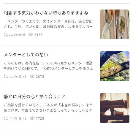
相談する気力がわかない時もありますよね
メンターのくまです。実はメンター着任後、癌と診断
され、手術、抗がん剤、放射線治療のいわゆるフルコー
スを体験していて、しばらくメンターカフェに来られて
3156
2026年5月8日
いませんでした。体力だけでなく、気力も落ちパソコン
を開くこともできない […]
メンターとしての想い
こんにちは。都内在住で、2023年2月からメンター活動
を続けているMFです。 TOKYOメンターカフェを盛り上
げたいという想いから、勇気を出して初めてブログを投
2678
2026年3月17日
稿してみようと思います。少し自分のことを書いてみま
す。 心に […]
静かに自分の心と語り合うこと
ご相談を受けていると、ご本人が「本当の悩み」にまだ
気づけず、言葉にできないまま苦しんでいらっしゃるケ
ースがありますお悩みというのは、心の深いところ（深
7728
2026年1月14日
層心理）に触れることで、まったく違う角度から解決の
糸口が見えてくること […]