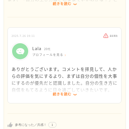
続きを読む
いう不安や迷いは、とても自然な感情です。特に日本
社会では「結婚＝幸せ」という固定観念がまだ強く残
っていて、そこから外れると余計に周囲の目や言葉が
気になることもあると思います。でも実際には、人生
の幸せや価値は一人ひとり違います。
2025.7.26 19:11
違反報告
Lalaさんのようにキャリアを大切にし、自分のペース
Lala
20代
で人生を歩もうとする人もたくさんいます。恋愛や結
プロフィールを見る
婚に対するスタンスも千差万別です。恋愛対象が狭い
ことや、無理に結婚したいと思わないことは、Lalaさ
ありがとうございます。コメントを拝見して、人か
んの個性であり、決しておかしなことではないと思い
らの評価を気にするより、まずは自分の個性を大事
ます。
にするのが優先だと認識しました。自分の生き方に
自信をもてるように日々過ごしていきたいです。
続きを読む
時には周囲の無神経な発言や偏見に心が疲れることも
あるでしょう。特に身近な人や家族からの言葉は、良
くも悪くも心に残りますよね。ですが、他人の価値観
や無理解に振り回されなくて大丈夫です。Lalaさんが
自分を大切にできていること、それ自体がとても素晴
1
参考になった／共感！