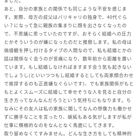
ました。
あと、自分の家族との関係でも同じような不安を感じま
す。実際、母方の叔父はバリキャリの独身で、40代ぐら
い？になって急に親族の集まりに顔を出さなくなったの
で、不思議に思っていたのですが、おそらく結婚への圧力
とかそういうのが嫌になったのだと推察します。私の母は
価値観を押し付けるタイプの人間なので、私も結婚とかの
話は関係なく会うのが苦痛になり、数年前から距離を置い
ています。もし結婚しなければますます会う気も起きない
でしょうし(といいつつもし結婚するとしても両家顔合わせ
で挨拶するのも正直嫌なぐらいです)、でも家族関係がもと
もとよくスムーズに結婚して幸せそうな人を見ると自分の
生き方ってなんなんだろうという気持ちにもなります。ち
なみにその友人は私の家族に関してなんの想像力も働かせ
ずに勝手なことを言ったり、嫉妬もある気がしますが私が
仕事に積極的なのをなんとなく馬鹿にしてきます。
取り留めなくてすみません。どんな生き方をしても精神的