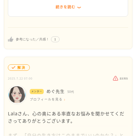
れた女性がいます
続きを読む
結果的に子供を持たなかったことは少し残念だったな
とおっしゃってましたが、結婚よりも仕事を選んだこ
とは後悔していないし、仕事に集中して頑張って良か
ったとおっしゃってます
むしろ、仕事で全力を尽くしたからこそ、人生の終活
1
参考になった／共感！
に向かって、穏やかにパートナーと暮らすことができ
ているとまでおっしゃってます
人生、いつどこに出会いがあるか分からないですよ
解決
この先に起きるか起きないか分からない不安を大きく
2025.7.22 07:00
違反報告
膨らませるより、今目の前のやりたいことに突き進ん
でいく方が生き生きとした楽しい人生をおくれると思
めぐ先生
メンター
50代
うのですが、いかがでしょうか
プロフィールを見る
お悩みが少しでも晴れますように
Lalaさん、心の奥にある率直なお悩みを聞かせてくだ
さってありがとうございます。
まず、「自分の生き方はこのままでいいのかな？」と