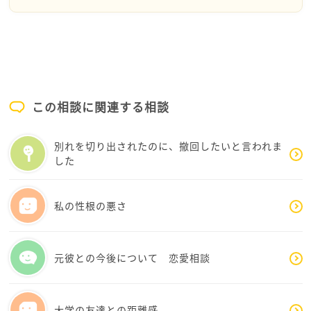
らしい生き方です。
家族や友人との距離のとり方も、自分を守るために必
要な選択です。「精神的な幸せ」は、他人の期待や評
価の外側にあるもの。Lalaさんの生き方に、誇りを持
って大丈夫。どうかご自身の気持ちを一番大切に、無
理のないペースで歩んでくださいね。Lalaさんの人生
この相談に関連する相談
はLalaさんのものですから。
別れを切り出されたのに、撤回したいと言われま
した
私の性根の悪さ
元彼との今後について 恋愛相談
大学の友達との距離感