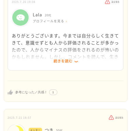
道を選択する自由があると考えています。だから、Lal
2025.7.26 19:08
違反報告
aさんが本当に望む道を、自分の幸せのために選べばい
いのだと思います。そこで他人の目や他人の評価を気
Lala
20代
にしない。自分が幸せかどうかは他人が決めるのでは
プロフィールを見る
なく自分が決めるんです。他人の期待に応えて且つそ
れが自分のストレスとなるようなら、ある意味他人の
ありがとうございます。今までは自分らしく生きて
人生を生きていることになります。また「結婚」に関
きて、意識せずとも人から評価されることが多かっ
しては、現代においては、若い世代の方達はかなり柔
たので、人からマイナスの評価をされるのが怖いの
軟になってきていますよね。むしろ自らお一人様生活
かもしれません。しかし、コメントを読んで、生き
続きを読む
を選ぶ女性も増えているくらいですよね。Lalaさんの
方は千差万別ですし人生も1度限りなので、他人が
プロフィールを拝見させていただきましたが、たくさ
どう思うかを気にして好きなことができないより、
ん趣味をお持ちで素晴らしいと思います。ご自身が求
自分の望む生き方をしたほうがいいかなと思いまし
めることを追求して、自分自身と向き合って、その上
た！
で心から信頼し合える愛する人ができて、結婚しよう
1
参考になった／共感！
ということになれば結婚すればいいし、今将来を決め
てしまわずに、まずLalaさんご自身が前を向いて明る
く「今はこういう考えで生きています(今後変わるかも
2025.7.21 18:57
しれませんが)！」と堂々と意思表示できていれば素敵
違反報告
だなと思います。だって将来のことは誰にもわかりま
つき
メンター
50代