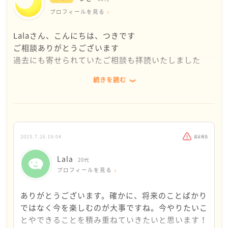
せん。今の考えをしっかり持って、将来にも柔軟に備
プロフィールを見る
えていられればいいですよね。今何か聞かれても今の
考えをきちんと言える、人が何と言おうと自分は幸せ
Lalaさん、こんにちは、つきです
だと思える人でいたいと、私も思います。28歳、まだ
ご相談ありがとうございます
まだこれから明るい未来が待っています。心無い他人
過去にも寄せられていたご相談も拝読いたしました
の言葉に引っ張られず、どういう心理からその言葉が
出るのかを考えてみて、ご自身の価値観と照らし合わ
続きを読む
結婚＝必ず幸せになる
せてみてください。いろんな考えの人がいますが、未
というわけではないです
婚の人を見下すような価値観が合わないなら自分はそ
むしろ、今は結婚を選択しない適齢期の方が多いです
んなこと他人に対して絶対しない、と心に誓うだけで
し、生涯未婚率は昨年度は男性で約28％、女性で約1
少し強くなれますよ。そして、Lalaさんはそういう人
8％なので、人口の四分の一近くが結婚したことがない
たちよりずっとずっと精神的に成長して、今より優し
2025.7.26 19:04
違反報告
人ということになり、未婚者が奇異な目で見られるこ
い女性になれると思います。素敵な未来がありますよ
とはないんじゃないかと思います
Lala
20代
うに、応援しています。
もしかしたら、Lalaさん自身が実は心の底では、「適
プロフィールを見る
齢期に結婚をしてこそ幸せ」という価値観に囚われて
いるんじゃないかなという印象を持ちました
ありがとうございます。確かに、将来のことばかり
ではなく今を楽しむのが大事ですね。今やりたいこ
私の知人で仕事に邁進し、50代後半になって結婚をさ
とやできることを積み重ねていきたいと思います！