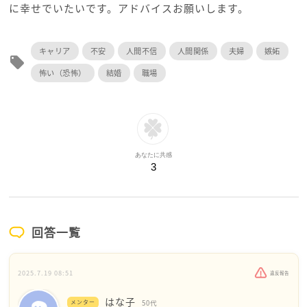
に幸せでいたいです。アドバイスお願いします。
キャリア
不安
人間不信
人間関係
夫婦
嫉妬
local_offer
怖い（恐怖）
結婚
職場
あなたに共感
3
回答一覧
2025.7.19 08:51
違反報告
はな子
メンター
50代