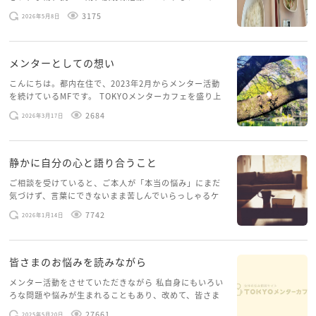
スを体験していて、しばらくメンターカフェに来られて
3175
2026年5月8日
いませんでした。体力だけでなく、気力も落ちパソコン
を開くこともできない […]
メンターとしての想い
こんにちは。都内在住で、2023年2月からメンター活動
を続けているMFです。 TOKYOメンターカフェを盛り上
げたいという想いから、勇気を出して初めてブログを投
2684
2026年3月17日
稿してみようと思います。少し自分のことを書いてみま
す。 心に […]
静かに自分の心と語り合うこと
ご相談を受けていると、ご本人が「本当の悩み」にまだ
気づけず、言葉にできないまま苦しんでいらっしゃるケ
ースがありますお悩みというのは、心の深いところ（深
7742
2026年1月14日
層心理）に触れることで、まったく違う角度から解決の
糸口が見えてくること […]
皆さまのお悩みを読みながら
メンター活動をさせていただきながら 私自身にもいろい
ろな問題や悩みが生まれることもあり、改めて、皆さま
のお悩みを読みながら 「みんな、もがいてる。わたし
27661
2025年5月20日