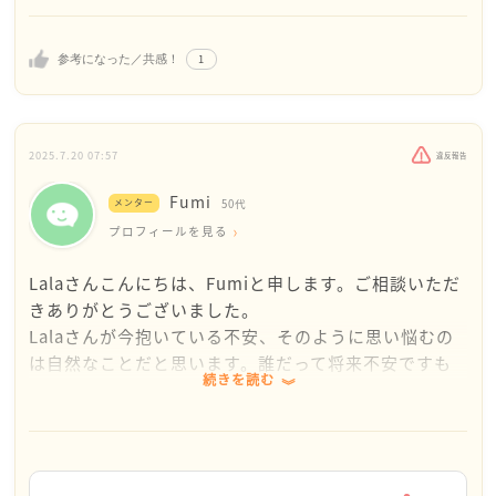
きちんとお話されてそれでも煩く感じたら会う頻度を
減らすなどでいかがですか。結婚したいと思うように
なれば、必然と気になる人も現れるかと思います。恋
1
参考になった／共感！
活も趣味などの時間も大切に、
もちろんお仕事もバリバリこなして、充実した時間を
過ごしてくださいね。
2025.7.20 07:57
違反報告
Fumi
メンター
50代
プロフィールを見る
Lalaさんこんにちは、Fumiと申します。ご相談いただ
きありがとうございました。
Lalaさんが今抱いている不安、そのように思い悩むの
は自然なことだと思います。誰だって将来不安ですも
続きを読む
のね。悩みの内容は千差万別とは言え、じゃあそうい
う時どう考えれば良いか、Lalaさんのお悩みの内容を
考えてみました。
私は基本的にはどんな人でも自分の意思で自分の進む