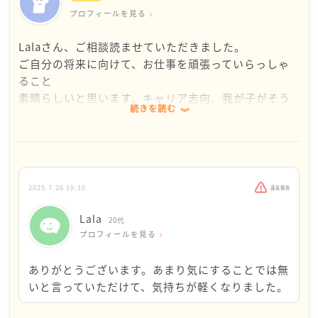
プロフィールを見る
Lalaさん、ご相談読ませていただきました。
ご自分の将来に向けて、お仕事を頑張っていらっしゃ
ること
素晴らしいと思います。キャリア志向、我が子がそう
続きを読む
決めたら私は応援します。自分の周りには自然と同じ
価値観やスタンスの人が集まってくるので、普段は心
地良いのではないでしょうか？反対の側にいると、自
分とは違う選択をしている人を羨んだり僻んだりする
気持ちが出てしまうかも知れません。既婚のご友人は
2025.7.26 19:10
違反報告
そんな気持ちが芽生えてしまって、ギクシャクしてしま
うのかな、と思います。
Lala
20代
これはよくある事とも思いますので、気に止むなら会
プロフィールを見る
うのを少し控えて、ご自分が気の合う方と過ごせば良
いと思います。あまり気にする事では無いですよ。
ありがとうございます。あまり気にすることでは無
ご両親やご親族からの結婚の圧はどうしてもあると思
いと言っていただけて、気持ちが軽くなりました。
いますが、今はいくつになっても機会はありますし、