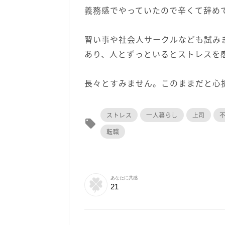
義務感でやっていたので辛くて辞め
習い事や社会人サークルなども試み
あり、人とずっといるとストレスを
長々とすみません。このままだと心
ストレス
一人暮らし
上司
local_offer
転職
あなたに共感
21