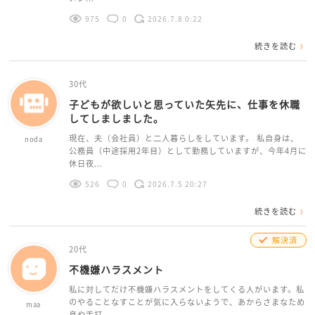
975
0
2026.7.8 0:22
続きを読む
30代
子どもが欲しいと思っていた矢先に、仕事を休職
してしましました。
現在、夫（会社員）と二人暮らしをしています。 私自身は、
noda
公務員（中途採用2年目）として勤務していますが、今年4月に
休日夜...
526
0
2026.7.5 20:27
続きを読む
解決済
20代
不機嫌ハラスメント
私に対してだけ不機嫌ハラスメントをしてくる人がいます。私
のやることなすことが気に入らないようで、あからさまなため
maa
息や舌打...