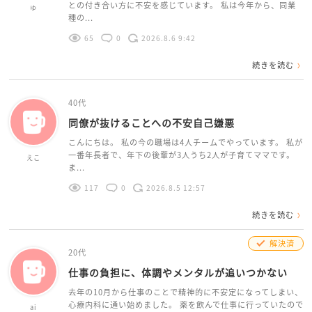
との付き合い方に不安を感じています。 私は今年から、同業
ゆ
種の...
65
0
2026.8.6 9:42
続きを読む
40代
同僚が抜けることへの不安自己嫌悪
こんにちは。 私の今の職場は4人チームでやっています。 私が
一番年長者で、年下の後輩が3人うち2人が子育てママです。
えこ
ま...
117
0
2026.8.5 12:57
続きを読む
解決済
20代
仕事の負担に、体調やメンタルが追いつかない
去年の10月から仕事のことで精神的に不安定になってしまい、
心療内科に通い始めました。 薬を飲んで仕事に行っていたので
ai