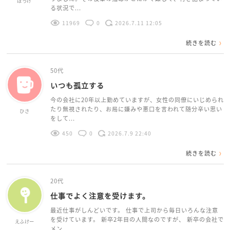
ほっけ
る状況で...
11969
0
2026.7.11 12:05
続きを読む
50代
いつも孤立する
今の会社に20年以上勤めていますが、女性の同僚にいじめられ
たり無視されたり、お局に嫌みや悪口を言われて随分辛い思い
ひさ
をして...
450
0
2026.7.9 22:40
続きを読む
20代
仕事でよく注意を受けます。
最近仕事がしんどいです。 仕事で上司から毎日いろんな注意
を受けています。 新卒2年目の人間なのですが、 新卒の会社で
えふけー
メン...