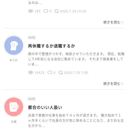
るのは...
180
0
2026.7.24 15:18
続きを読む
30代
再休職するか退職するか
頭の中で整理がつかず、相談させていただきます。 現在、転職
して4年目になる会社に勤めています。 それまで接客業をして
ゆうひ
いま...
16423
0
2026.7.19 7:00
続きを読む
50代
都合のいい人扱い
派遣で事務の仕事を始めて４ヶ月が過ぎます。 働き始めて１
ヶ月半くらいで社員の方が急に辞めることになり、まだ右も左
大福
も分から...