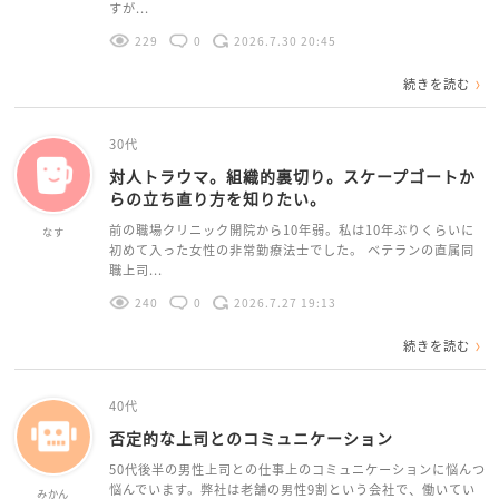
すが...
229
0
2026.7.30 20:45
続きを読む
30代
対人トラウマ。組織的裏切り。スケープゴートか
らの立ち直り方を知りたい。
前の職場クリニック開院から10年弱。私は10年ぶりくらいに
なす
初めて入った女性の非常勤療法士でした。 ベテランの直属同
職上司...
240
0
2026.7.27 19:13
続きを読む
40代
否定的な上司とのコミュニケーション
50代後半の男性上司との仕事上のコミュニケーションに悩んつ
悩んでいます。弊社は老舗の男性9割という会社で、働いてい
みかん