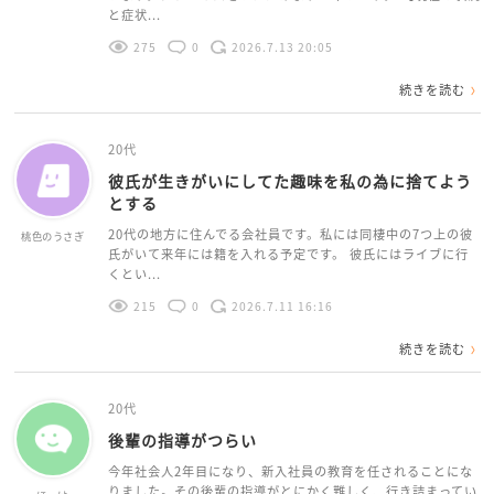
と症状...
275
0
2026.7.13 20:05
続きを読む
20代
彼氏が生きがいにしてた趣味を私の為に捨てよう
とする
20代の地方に住んでる会社員です。私には同棲中の7つ上の彼
桃色のうさぎ
氏がいて来年には籍を入れる予定です。 彼氏にはライブに行
くとい...
215
0
2026.7.11 16:16
続きを読む
20代
後輩の指導がつらい
今年社会人2年目になり、新入社員の教育を任されることにな
りました。その後輩の指導がとにかく難しく、行き詰まってい