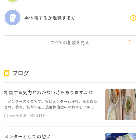
もいいです。
気持ちをスパッとオフにできるような、切り替えられ
再休職するか退職するか
る趣味があると楽しいですよね。
又、先のメンターも書いています通り、退職は規定に
則れば誰でもできる、当然の権利です。
すべての相談を見る
いつでも辞めてやる、くらいのお気持ちでいていいん
ですよ。
ただ、後悔の無いように、もし辞めたらその後をどう
するかなど、しっかり下調べや準備はされた方がいい
ブログ
と思います。
相談する気力がわかない時もありますよね
学生だった頃にやりたかった事、今やりたいこと、今
の自分に合っていてできそうな事は本当は何だろう？
メンターのくまです。実はメンター着任後、癌と診断
され、手術、抗がん剤、放射線治療のいわゆるフルコー
色々考えてみると、見えてくる道があるかもしれない
スを体験していて、しばらくメンターカフェに来られて
ですね。
3160
2026年5月8日
いませんでした。体力だけでなく、気力も落ちパソコン
ももりんさんらしい道が見えてまいりますように。
を開くこともできない […]
メンターとしての想い