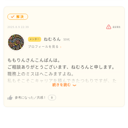
ラクして生きようと考える人も多い中で、努力されて
きたこと、本当にすばらしいです。
これまで頑張ってきたことは、必ずももりんさんの力
解決
になっています。
いつそれが花開くかは人によりますが、絶対無駄では
2025.8.9 22:39
違反報告
ないです。
ねむろん
メンター
50代
どうぞ大いに自信を持ってください。
プロフィールを見る
仕事のミスは、どうでしょう、ご自身で原因は思いつ
ももりんさんこんばんは。
きますか？
ご相談ありがとうございます、ねむろんと申します。
ミス自体は誰にでもあります。
職務上のミスはへこみますよね。
中には繰り返し発生してしまうこともあります。
私もそこそこキャリアを積んできたつもりですが、た
これは、普通の事です!
続きを読む
まにするミスに大変へこみます。
大切な事は、それを自分なりに分析して、今後の防止
お仕事を辞めたくなっているのは、ミスがあった事か
策につなげる事です。
0
参考になった／共感！
ら生じている感情なのか、根本的に今のお仕事（又は
だから、ミスしたことでご自身を責めないでも良いで
職場）が合わないのからなのか、お気持ちを整理され
すよ。
てみるといいかもしれないですね（もうなさっていた
(と言ってもどうしてもそう思っちゃいますよね・・)
らごめんなさい）。
この経験は、将来、後輩を指導するときに力になりま