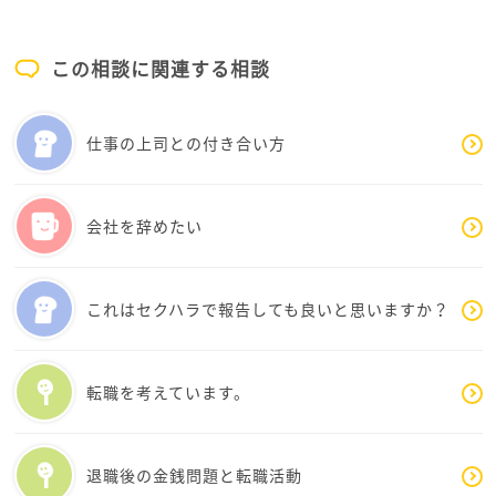
す。
又、これは考え方なのですが、職場でのももりんさん
良い勉強をしたと割り切って良いと思います。
が今のももりんさんを表す全てではない、という事で
この相談に関連する相談
す。
転職について、上司のかたはそう言うでしょうね。
何か大きな出来事があると、人はそれを自分を構成す
それだけ、ももりんさんが必要とされている人材なの
る全てと受け止めがちです（特に病気など、ネガティ
仕事の上司との付き合い方
でしょう。
ブな事柄において）。〇〇という病気になった自分、
でも、きちんと会社の規程にそって(何日前に通告 と
ミスをした自分、という具合です。
いう規程があるはずです)
でも、その出来事はその人を形作る上での一つにすぎ
退職を勧告すれば、辞める事はできます。
会社を辞めたい
ませんし、ミスに至っては時間が経過したり、しっか
り処理をすれば終わる事柄です。
いまの仕事や職場から逃げたいのではなく
ミスを全くしない人間はいないです、その後にうまく
ご自身が何をやりたいのか？
これはセクハラで報告しても良いと思いますか？
処理をできるか、と、気持ちをしっかり切り替えられ
これを、一度全てを取っ払って考えてみると良いでし
るか、ここが大事かなと思います。
ょうね。
頑張ってこられたももりんさんですしまだお若いで
転職を考えています。
す。人生全体に失望する必要はないですよ。
暑い時期です。
お身体を大切に、ゆっくり考えてみてくださいね。
ももりんさんは趣味はおありでしょうか。推し活で
退職後の金銭問題と転職活動
も、食べ歩きでも、美術館巡りでもお好きな事なんで