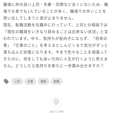
職場に仲の良い上司・先輩・同僚など全くいないため、職
場でも家でも1人でいることが多く、職場での辛いことを
思い出してしまうと涙が止まりません。
現在、転職活動を在職中に行っていて、上司との相談では
「現在の職場をいきなり辞めることは出来ない状況」と言
われています。中々、気持ちが前向きにならず、「将来の
事」「仕事のこと」を考えるとしんどくなり気分がずっと
落ち込んだ状態になります。今まで色々なことを頑張って
きたのに、何をしても良い方向に人生が行くように思えま
せん。どうしたら気持ちを新たに一歩踏み出せますか？
local_offer
上司
先輩
職場
転職
あなたに共感