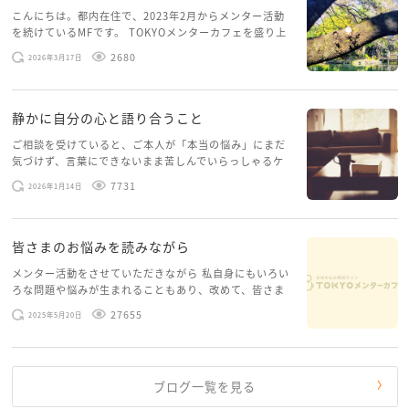
こんにちは。都内在住で、2023年2月からメンター活動
を続けているMFです。 TOKYOメンターカフェを盛り上
げたいという想いから、勇気を出して初めてブログを投
2680
2026年3月17日
稿してみようと思います。少し自分のことを書いてみま
す。 心に […]
静かに自分の心と語り合うこと
ご相談を受けていると、ご本人が「本当の悩み」にまだ
気づけず、言葉にできないまま苦しんでいらっしゃるケ
ースがありますお悩みというのは、心の深いところ（深
7731
2026年1月14日
層心理）に触れることで、まったく違う角度から解決の
糸口が見えてくること […]
皆さまのお悩みを読みながら
メンター活動をさせていただきながら 私自身にもいろい
ろな問題や悩みが生まれることもあり、改めて、皆さま
のお悩みを読みながら 「みんな、もがいてる。わたし
27655
2025年5月20日
だけじゃないんだな」と、逆に励まされるような日々で
す。 もう、わたし […]
ブログ一覧を見る