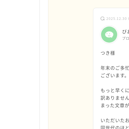
2025.12.30 
び
プ
つき様
年末のご多
ございます
もっと早く
訳ありませ
まった文章
いただいた
同世代のほ