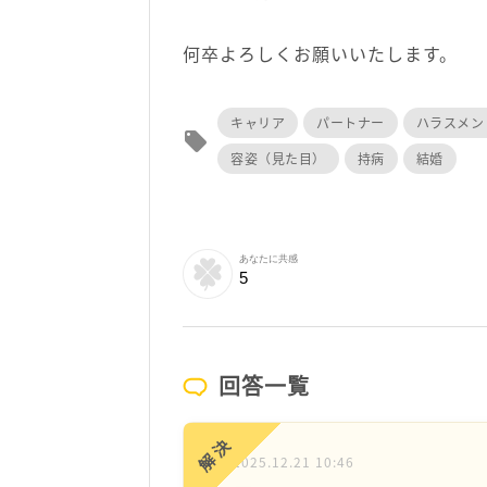
何卒よろしくお願いいたします。
キャリア
パートナー
ハラスメン
local_offer
容姿（見た目）
持病
結婚
あなたに共感
5
回答一覧
解決
2025.12.21 10:46