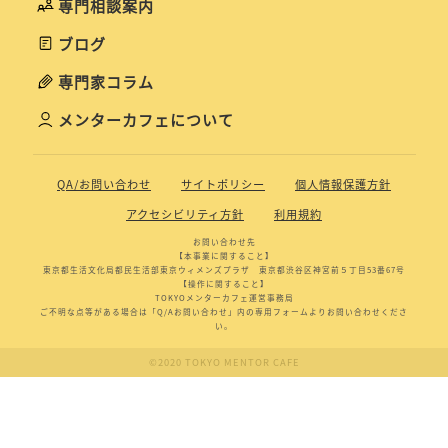
専門相談案内
ブログ
専門家コラム
メンターカフェについて
QA/お問い合わせ
サイトポリシー
個人情報保護方針
アクセシビリティ方針
利用規約
お問い合わせ先
【本事業に関すること】
東京都生活文化局都民生活部東京ウィメンズプラザ 東京都渋谷区神宮前５丁目53番67号
【操作に関すること】
TOKYOメンターカフェ運営事務局
ご不明な点等がある場合は「Q/Aお問い合わせ」内の専用フォームよりお問い合わせくださ
い。
©2020 TOKYO MENTOR CAFE