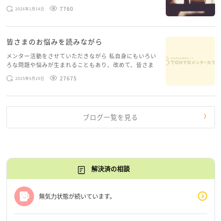
ースがありますお悩みというのは、心の深いところ（深
7760
2026年1月14日
層心理）に触れることで、まったく違う角度から解決の
糸口が見えてくること […]
皆さまのお悩みを読みながら
メンター活動をさせていただきながら 私自身にもいろい
ろな問題や悩みが生まれることもあり、改めて、皆さま
のお悩みを読みながら 「みんな、もがいてる。わたし
27675
2025年5月20日
だけじゃないんだな」と、逆に励まされるような日々で
す。 もう、わたし […]
ブログ一覧を見る
解決済の相談
無気力状態が続いています。