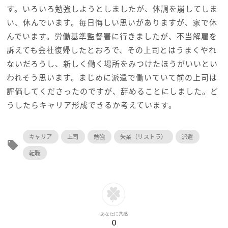
す。いろいろ勉強しようとしましたが、体調を崩してしま
い、休んでいます。毎日悔しい思いがありますが、家で休
んでいます。労働基準監督署に行きましたが、不当解雇を
訴えても会社復帰したとおろで、その上司とはうまくやれ
ないだろうし、新しく働く場所をみつけたほうがいいとい
われそう思います。まじめに派遣で働いていて前の上司は
評価してくださったのですが、辞めることにしました。ど
うしたらキャリア形成できるか考えています。
キャリア
上司
勉強
失業（リストラ）
派遣
local_offer
転職
あなたに共感
0