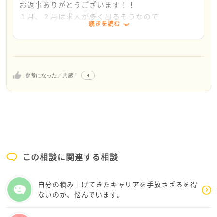
お返事ありがとうございます！！
１月、２月は求人が多く出るそうなので
続きを読む
良いタイミングかもですね。
ちょうど年末ですし、厄払いもいいですね。
とっとと忘れるのが吉です。
私もしごとセンター利用しました。
いろいろな講習会があるの利用してみてください。
4
参考になった／共感！
講習会で知り合った人にも転職理由などきくと良い
かもです。
また、カフェにお越しください！！
仙人見習より
この相談に関連する相談
自分の積み上げてきたキャリアを手放さざるを得
ないのか、悩んでいます。