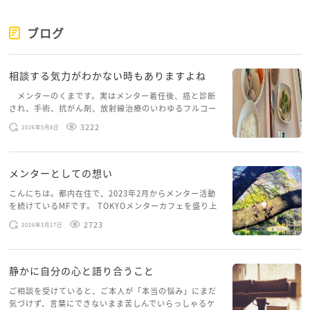
ブログ
相談する気力がわかない時もありますよね
メンターのくまです。実はメンター着任後、癌と診断
され、手術、抗がん剤、放射線治療のいわゆるフルコー
スを体験していて、しばらくメンターカフェに来られて
3222
2026年5月8日
いませんでした。体力だけでなく、気力も落ちパソコン
を開くこともできない […]
メンターとしての想い
こんにちは。都内在住で、2023年2月からメンター活動
を続けているMFです。 TOKYOメンターカフェを盛り上
げたいという想いから、勇気を出して初めてブログを投
2723
2026年3月17日
稿してみようと思います。少し自分のことを書いてみま
す。 心に […]
静かに自分の心と語り合うこと
ご相談を受けていると、ご本人が「本当の悩み」にまだ
気づけず、言葉にできないまま苦しんでいらっしゃるケ