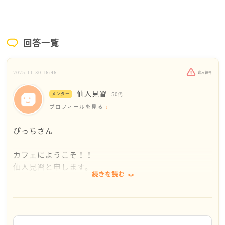
回答一覧
2025.11.30 16:46
違反報告
仙人見習
メンター
50代
プロフィールを見る
ぴっちさん
カフェにようこそ！！
仙人見習と申します。
続きを読む
拝見して、私も他人事とは全く思えません。
評価者がかわると同じように働いていても、真逆の評
価をされてしまこと本当に良くありますしこの理不尽
な体験、おそらく見ている（閲覧している方）もうな