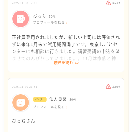
ずいているのではないでしょうか？
2025.11.30 17:08
違反報告
どうしたら食べていけるのか？
本当に悩みますよね？？
ぴっち
50代
資格を取っても、仕事探しに結びつかないことも多く
プロフィールを見る
ありました。
派遣で働いている？
正社員登用されましたが、新しい上司には評価され
ということでしたら、とりあえずそこの派遣会社の方
ずに来年1月末で試用期間満了です。東京しごとセ
に相談してみるのもありかなと思いました。
ンターにも相談に行きました。講習受講の申込を済
いかがでしょうか？
ませてのんびりしていました。。11月は家族と神
続きを読む
いや、派遣会社も無理だった・・
社に行ったり食事に出かけたりしました。気づけば
キャリア形成を今一度考えなければ・・とお考えでし
この会社で毎日会社と家の行き帰りばかりで、部屋
たら
の掃除もしてなかったくらい疲れていたので、12月
一人でモヤモヤしているのでしたら・・
から少しずつ部屋を綺麗にして転職活動を始めよう
2025.11.30 21:51
違反報告
ハローワークや東都京しごとセンターなどのキャリア
と思います。
仙人見習
コンサルタントや技能士に
メンター
50代
相談されることをお勧めします。
プロフィールを見る
これからも、一緒に考えていけるとうれしいです。
ぴっちさん