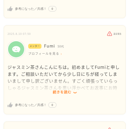
0
参考になった／共感！
ご相談内容を読んでいて、「ひとつひとつに真剣に向き
合っているからこそ、心が疲れてしまうんだな」と感
じました。例えば、確認をしただけで「私がやりま
す」と言われてしまうと、まるで“頼ることが迷惑”の
2025.8.10 07:50
違反報告
ように受け取れてしまいますよね。でも、それはジャ
Fumi
スミン茶さんの努力や誠実さが足りないのではなく、
メンター
50代
職場の受け止め方の問題です。
プロフィールを見る
ジャスミン茶さんこんにちは。初めましてFumiと申し
また、軽く笑われることで傷ついてしまうのも当然で
ます。ご相談いただいてから少し日にちが経ってしま
す。笑いは緊張を和らげる力もありますが、使い方を
いまして申し訳ございません。すごく頑張っていらっ
間違えると人の自信を奪ってしまいます。
しゃるジャスミン茶さんを思い浮かべてお返事にお時
このような空気感に不安を感じるのは、感受性が高
続きを読む
間をいただいていました。わたしは50代ですが、若い
く、まわりの空気を大切にしている証です。でも、だ
時にたくさん職場で経験したことなどと重なり、現代
からこそ「自分を守る視点」も大切にしてほしいので
0
参考になった／共感！
と照らし合わせて考えてみたりもしました。どんな時
す。
代でも社会に入りたての世代は、職場環境や同年代以
外の人たちとの関係性や距離感に苦労しますよね、ジ
まずは、小さな安心をつくることから始めてみません