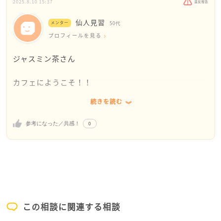
ャスミン茶さんもよく頑張っていらっしゃいますよ。
か？たとえば、質問する前に「自分なりにここまで調
2025.8.10 15:37
違反報告
先にメンターのめぐ先生が素晴らしい回答をしてくだ
べてみましたが、この点だけ確認させてください」と
仙人見習
さっていますので、その他に思い当たった点をお伝え
メンター
50代
一言添えるだけでも、印象や対応が変わることがあり
したいと思います。ジャスミン茶さんが本来その職場
プロフィールを見る
ます。
で頑張ろうと思っていることに邁進すること、そのこ
ジャスミン茶さん
とに集中してみてください。それができないから、の
あなたは「できていない人」ではなく、「できるよう
ご相談だとは思いますが、人に嫌味を言われようと自
になろうと努力している人」です。その姿勢こそ、何
カフェにようこそ！！
分の信念は曲げない、そうして頑張っている人の姿
より信頼に値するものです。
は、めぐ先生が仰っているように必ず誰かが見てい
続きを読む
こんなことを言うのも何ですが、５０代の私も同じよ
て、必ず評価してくれます。大事なのは続けることで
どうか、自分の価値を見失わずにいてくださいね。
うなことがよくあるので（期間付き雇用のための転職
す。会社の経営者や現場責任者などには「結果責任」
ジャスミン茶さんの頑張りは、きっと誰かがちゃんと
0
参考になった／共感！
を繰り返し・・）先のメンターの方の回答が心に響き
が課せられますが、一般社員やスタッフに課せられる
見ていますよ。
ました。
のは「業務遂行責任」です。指示された仕事を遂行す
私の場合は、
ることがジャスミン茶さんの責任ですが、その結果を
失敗がスキルアップのチャンス、間違いから攻略を考
追うのは上司の責任です。現場の成果を上げられない
えよう、
のは、部下ではなく責任者の責任です。わたしは現場
自分は完璧じゃないし出来なくても仕方ない、やれる
責任者の立場ですが常にそう思って職場の皆さんとお
ところまでやろう、
付き合いしています。「出来の悪い」部下がいたとし
この相談に関連する相談
進化していけばいいや・・・
ましょう。それは「出来が悪い」のでは無く、「自分