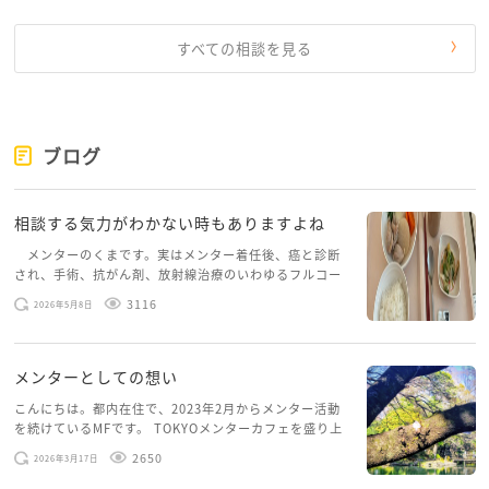
すべての相談を見る
ブログ
相談する気力がわかない時もありますよね
メンターのくまです。実はメンター着任後、癌と診断
され、手術、抗がん剤、放射線治療のいわゆるフルコー
スを体験していて、しばらくメンターカフェに来られて
3116
2026年5月8日
いませんでした。体力だけでなく、気力も落ちパソコン
を開くこともできない […]
メンターとしての想い
こんにちは。都内在住で、2023年2月からメンター活動
を続けているMFです。 TOKYOメンターカフェを盛り上
げたいという想いから、勇気を出して初めてブログを投
2650
2026年3月17日
稿してみようと思います。少し自分のことを書いてみま
す。 心に […]