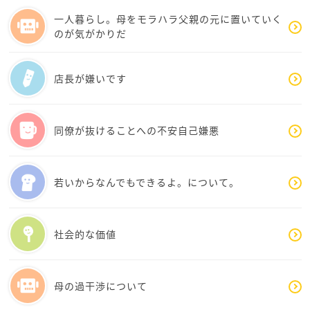
など、自分で唱えてやり過ごしています。
(上司)の理想の範囲内にいない」部下です。結局上司も
一人暮らし。母をモラハラ父親の元に置いていく
また、なんとなく、周りに期待していないかも（例え
人間ですし本当に色んな性格の責任者さんがいらっし
のが気がかりだ
ば職場のフォローなど）
ゃいますので、はっきり言って下の人たちは大変だろ
昔は「周りがみんな敵に感じたら、病院へいけ」など
うと思います。ジャスミン茶さんは、実はダメな上司
と言われたものですが、
や先輩を育ててあげてるんですよ！どんなに歳を取っ
店長が嫌いです
現在は「ありえる・・・」「昭和時代の仕事はイマイ
ても日々勉強です。部下から学ぶ姿勢が必要です。ご
チでも面倒見の良い上司がいなくなった・・」などと
相談内容を拝見していても、すべて職場や社会、世代
いう話を聞きます。
のせいにしていませんよね。自分の「未熟さ」につい
同僚が抜けることへの不安自己嫌悪
一緒に考えていきましょ！！
ても言及しています。でも人間みんな未熟ですから安
心してください。だからこそ学ぶんです！他人の言動
仙人見習より
に引っ張られず、自分の「在り方」をしっかり貫ける
若いからなんでもできるよ。について。
素敵な大人になってください。応援しています。
社会的な価値
母の過干渉について