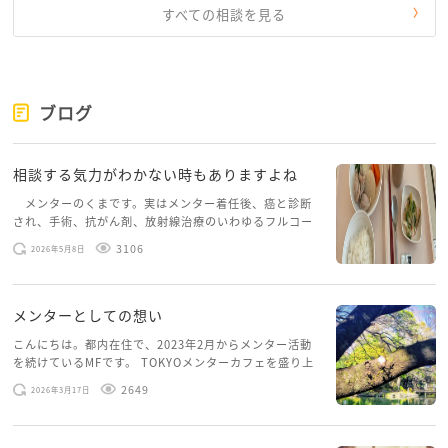
すべての相談を見る
ブログ
相談する気力がわかない時もありますよね
メンターのくまです。実はメンター着任後、癌と診断
され、手術、抗がん剤、放射線治療のいわゆるフルコー
スを体験していて、しばらくメンターカフェに来られて
3106
2026年5月8日
いませんでした。体力だけでなく、気力も落ちパソコン
を開くこともできない […]
メンターとしての想い
こんにちは。都内在住で、2023年2月からメンター活動
を続けているMFです。 TOKYOメンターカフェを盛り上
げたいという想いから、勇気を出して初めてブログを投
2649
2026年3月17日
稿してみようと思います。少し自分のことを書いてみま
す。 心に […]