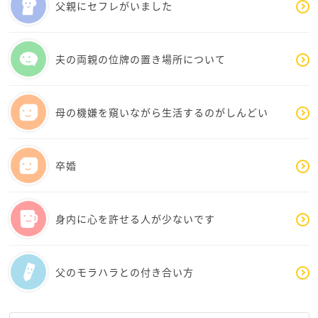
父親にセフレがいました
それでも、お母様とちゃんとコミュニケーションを取
ろうとする、ネユリさんはとても優しい娘さんだと思
いました。
夫の両親の位牌の置き場所について
母娘とはいえ、距離感を保った方が良いときが
これからも増えて来るかもしれません。
母の機嫌を窺いながら生活するのがしんどい
どうぞ今のまま、優しいネユリさんでいてください
ね。
卒婚
身内に心を許せる人が少ないです
父のモラハラとの付き合い方