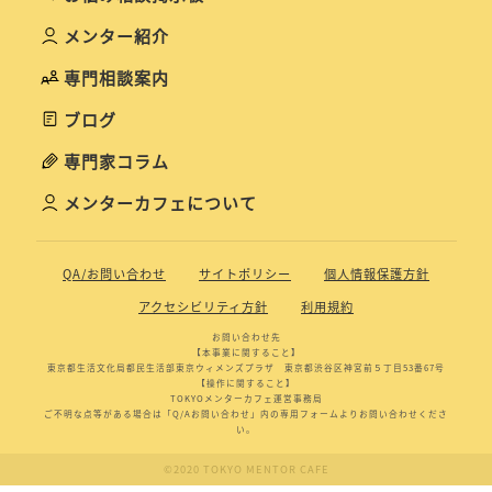
メンター紹介
専門相談案内
ブログ
専門家コラム
メンターカフェについて
QA/お問い合わせ
サイトポリシー
個人情報保護方針
アクセシビリティ方針
利用規約
お問い合わせ先
【本事業に関すること】
東京都生活文化局都民生活部東京ウィメンズプラザ 東京都渋谷区神宮前５丁目53番67号
【操作に関すること】
TOKYOメンターカフェ運営事務局
ご不明な点等がある場合は「Q/Aお問い合わせ」内の専用フォームよりお問い合わせくださ
い。
©2020 TOKYO MENTOR CAFE