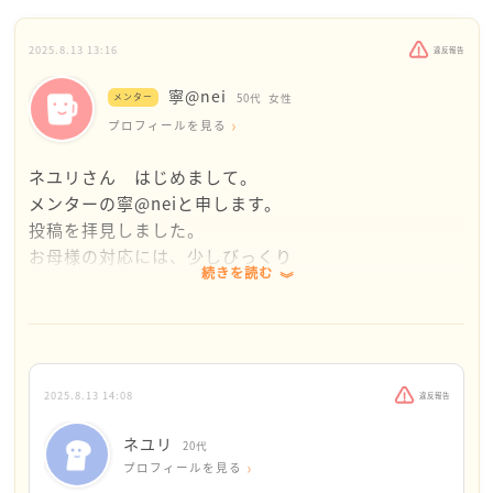
2025.8.13 13:16
違反報告
寧@nei
メンター
50代
女性
プロフィールを見る
ネユリさん はじめまして。
メンターの寧@neiと申します。
投稿を拝見しました。
お母様の対応には、少しびっくり
続きを読む
されたのでしょうね。
このはさみの件だけではなくて
一度話されたことを聞き返すと
そのような対応になるとのこと、
2025.8.13 14:08
違反報告
ただ聞こえなかっただけなのに
ネユリ
20代
ネユリさんからしたら
プロフィールを見る