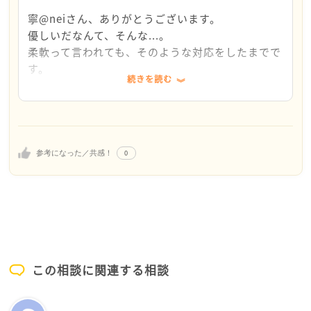
「そんな言い方しなくても」と感じるのもわかりま
す。
寧@neiさん、ありがとうございます。
優しいだなんて、そんな...。
お母様は普段から、小声でお話しされるとの
柔軟って言われても、そのような対応をしたまでで
ことなので、お母様からすると「いつも通りに話して
す。
続きを読む
いるのに」「いま説明したのに」とイライラするのか
返事、ありがとうございます。
もしれませんね。
ネユリさんは柔軟に、聞こえたフリをしているとのこ
となので、内容的に大事に至らないようなことでした
0
参考になった／共感！
ら、
もしかしたら、これまでのように聞こえたフリでも
良いのかもしれないですね。
ネユリさんは良かれと思って聞き直していると思うの
で
理不尽な気もしますが、お母様の無用な苛立ちをこう
この相談に関連する相談
むるのも、ネユリさんのストレスにもなると思いま
す。