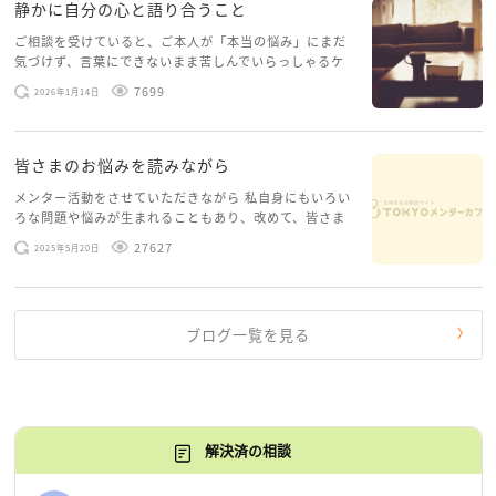
静かに自分の心と語り合うこと
ご相談を受けていると、ご本人が「本当の悩み」にまだ
気づけず、言葉にできないまま苦しんでいらっしゃるケ
ースがありますお悩みというのは、心の深いところ（深
7699
2026年1月14日
層心理）に触れることで、まったく違う角度から解決の
糸口が見えてくること […]
皆さまのお悩みを読みながら
メンター活動をさせていただきながら 私自身にもいろい
ろな問題や悩みが生まれることもあり、改めて、皆さま
のお悩みを読みながら 「みんな、もがいてる。わたし
27627
2025年5月20日
だけじゃないんだな」と、逆に励まされるような日々で
す。 もう、わたし […]
ブログ一覧を見る
解決済の相談