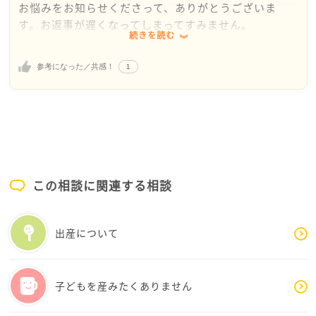
お悩みをお知らせくださって、ありがとうございま
す。お返事が遅くなってしまってすみません。
続きを読む
休日夜間対応があるだけでも負担が大きいのに、更に
1
参考になった／共感！
多忙な部署でのお仕事、本当にお疲れ様です。今は、
こころも身体も、ゆっくり休めていますでしょうか
復職・転職・妊活のどれを優先して考えるべき
か、、、とても難しい問題ですね。
答えを出すのは難しいと思いますが、復職・転職とい
う仕事面での切り口から長短を比べて見られるのはい
この相談に関連する相談
かがでしょうか
復職であれば、職場の様子はわかっていますし、職場
出産について
側もnodaさんの現状を理解して業務量の調整という提
案もされているので、未知数の部分は転職に比べると
はるかに少ないのかな、と思います。ご自身のお気持
子どもを産みたくありません
ちを優先して体調を整えながら妊活を進めることも可
能で、その後妊娠・出産・産後の働き方についても、