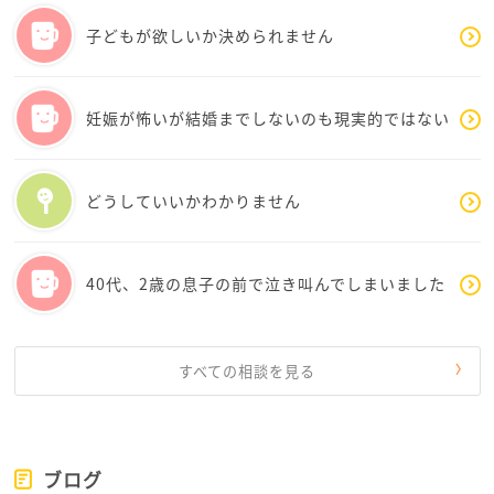
公務員であれば活用できる制度も最大限整えられてい
子どもが欲しいか決められません
るのかと思います。
一方で、転職の場合、選択肢を増やせる点で良いのは
妊娠が怖いが結婚までしないのも現実的ではない
間違いありませんが、入社前には条件的に良さそうか
はわかっても、実際に中に入って働いてみなければ
（特に人間関係については）わからない、というリス
どうしていいかわかりません
クが有ると思います。
ただ、妊活を理由に転職を諦める必要もない、とも思
います。現在は、企業の多くが女性の活躍を応援する
40代、2歳の息子の前で泣き叫んでしまいました
方向に動いていますし、その過程で妊娠・出産・育児
という期間が含まれてくることも織り込み済みの場合
が多いためです。確かに本音として入社後の一定の期
間は安定して働いてほしいという希望は有るかもしれ
すべての相談を見る
ませんが、それでも長い目で見て若い女性を採用した
い、という企業は間違いなく増えています。
転職エージェントのコメントが気になってしまうかも
ブログ