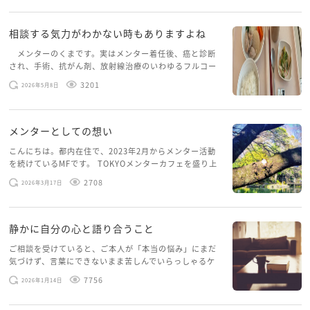
しれませんが、お子さんについては、nodaさんご自身
とご家族のとてもプライベートな問題ですので、ご主
相談する気力がわかない時もありますよね
人とお話いただきながら、nodaさんのお気持ちを優先
していただくのがよろしいかな、と思います
メンターのくまです。実はメンター着任後、癌と診断
され、手術、抗がん剤、放射線治療のいわゆるフルコー
スを体験していて、しばらくメンターカフェに来られて
nodaさんの大切な人生、nodaさんご自身の心が動く
3201
2026年5月8日
いませんでした。体力だけでなく、気力も落ちパソコン
道を選択いただきたいです。
を開くこともできない […]
陰ながら応援しています
メンターとしての想い
こんにちは。都内在住で、2023年2月からメンター活動
を続けているMFです。 TOKYOメンターカフェを盛り上
げたいという想いから、勇気を出して初めてブログを投
2708
2026年3月17日
稿してみようと思います。少し自分のことを書いてみま
す。 心に […]
静かに自分の心と語り合うこと
ご相談を受けていると、ご本人が「本当の悩み」にまだ
気づけず、言葉にできないまま苦しんでいらっしゃるケ
ースがありますお悩みというのは、心の深いところ（深
7756
2026年1月14日
層心理）に触れることで、まったく違う角度から解決の
糸口が見えてくること […]