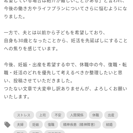
希望している場合は紹介が難しいことがある」と言われ、
今後の働き方やライフプランについてさらに悩むようにな
りました。
一方で、夫とは以前から子どもを希望しており、
自身も30歳となったことから、妊活を先延ばしにすること
への焦りを感じています。
今後、妊娠・出産を希望する中で、休職中の今、復職・転
職・妊活のどれを優先して考えるべきか整理したいと思
い、投稿させていただきました。
つたない文章で大変申し訳ありませんが、よろしくお願い
いたします。
ストレス
上司
不安
人間関係
休職
出産
local_offer
夫婦
妊娠
復職
精神疾患（精神障害）
結婚