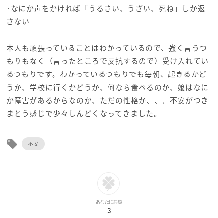
·なにか声をかければ「うるさい、うざい、死ね」しか返
さない
本人も頑張っていることはわかっているので、強く言うつ
もりもなく（言ったところで反抗するので）受け入れてい
るつもりです。わかっているつもりでも毎朝、起きるかど
うか、学校に行くかどうか、何なら食べるのか、娘はなに
か障害があるからなのか、ただの性格か、、、不安がつき
まとう感じで少々しんどくなってきました。
local_offer
不安
あなたに共感
3