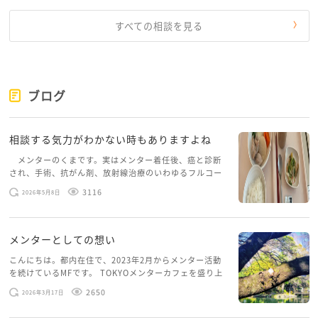
すべての相談を見る
ブログ
相談する気力がわかない時もありますよね
メンターのくまです。実はメンター着任後、癌と診断
され、手術、抗がん剤、放射線治療のいわゆるフルコー
スを体験していて、しばらくメンターカフェに来られて
3116
2026年5月8日
いませんでした。体力だけでなく、気力も落ちパソコン
を開くこともできない […]
メンターとしての想い
こんにちは。都内在住で、2023年2月からメンター活動
を続けているMFです。 TOKYOメンターカフェを盛り上
げたいという想いから、勇気を出して初めてブログを投
2650
2026年3月17日
稿してみようと思います。少し自分のことを書いてみま
す。 心に […]