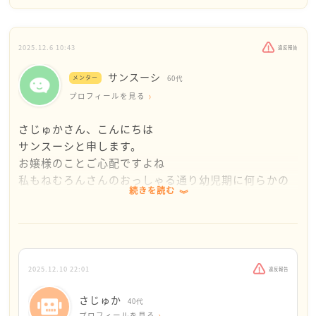
我が子も中学１年頃からから３年生くらいまで、明ら
かに反抗期がありました。
親の言う事には基本反論する、学校では友達との悪ふ
2025.12.6 10:43
違反報告
ざけで備品を壊したり、集団でだれかをいじったり
サンスーシ
で、記憶にあるだけでも３回以上は学校から私に電話
メンター
60代
があり、電話口で頭を下げていました。
プロフィールを見る
当時は子供と顔をなるべく合わせたくなくて、仕事の
さじゅかさん、こんにちは
後わざと帰宅を遅らせていました。
サンスーシと申します。
入試の頃には自然と落ち着き始め、今では普通の青年
お嬢様のことご心配ですよね
です。
私もねむろんさんのおっしゃる通り幼児期に何らかの
当時の自分は何だったんだろうねと今は申しておりま
続きを読む
診断がなかったのならただの反抗期と考えてよいので
す。
はないかと思います。
例えば幼少期から発達障害などあるようでしたら徴候
私も娘が一人おり今は家庭を持ち子育て真っ只中で
があり、〇歳児検診といったもので発達相談を受ける
す。もともとあまり学校のことなど話さない子でした
よう勧められたりがあると思います。
ので会話が少なかったのだと思いますが高校に入って
そういった事が過去になかったようでしたら、反抗期
2025.12.10 22:01
違反報告
から摂食障害になり（学校は小中高一貫だったので環
と考えて差し支えないのではないでしょうか。
境による変化はありませんでした）結局学校を辞め通
一番親として気持ちが楽になるのは仲間の存在です。
さじゅか
40代
信制の高校に転校しました。
プロフィールを見る