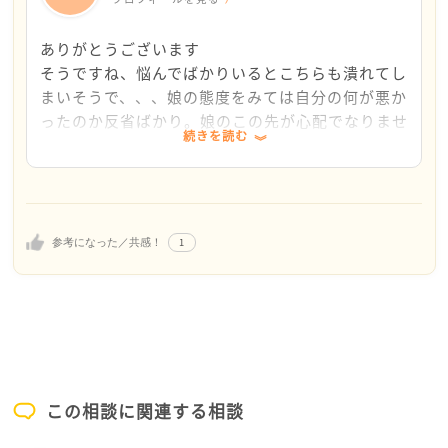
ママ友さんとよく愚痴を言い合って、仕方ないね～と
とにかくすべて自分で抱え込んでいたのだと思います。
共感しあって乗り越えた記憶が御座います。
さじゅかさんのお嬢様の場合思春期のモヤモヤした気
リアルなお友達でなくても、SNS上で他人でもいいで
ありがとうございます
持ちを発散していらっしゃるので大丈夫だと思いま
すから、あぁうちだけじゃないのね、と思えるとかな
そうですね、悩んでばかりいるとこちらも潰れてし
す。一人で抱え込んでしまうのが一番怖いです。息子
り楽になると思います。
まいそうで、、、娘の態度をみては自分の何が悪か
達にもそれなりに思春期はあり心配しましたが友達と
もうしばらく様子をご覧になられてはいかがでしょ
ったのか反省ばかり。娘のこの先が心配でなりませ
続きを読む
一緒に遊んで発散していたように思います。
う。
んが、サンスーシさんの娘様のようにしっかりとご
ただ、心配はしてるよ、いつも味方だよ、という姿勢
自分の道を歩めると信じて、自分の時間も大切にし
あまり心配し過ぎずに見守ってあげてください。なか
は持ちながら見守ることができれば（これが難しくて
ながらできるだけゆったりと見守って行くようにし
なか難しいと思いますがご自分のご趣味などおありで
口論になるんですけれど）、今はいいのではないでし
たいと思います。
したらそういうことに没頭する時間を作ることもお勧
ょうか。
1
参考になった／共感！
めです。
女の子さんですのでご心配の大きさは違うかもしれま
せんが、お互いの信頼関係が根底にあれば、時間が解
少しでも参考になれば幸いです。
決してくれる可能性が高いと思います。
いつまでもこのような状況が続いたら、専門機関の相
談も考えていいと思います。
参考の一つになれば幸いです。
この相談に関連する相談
寒くなって参りました、お身体大事になさってくださ