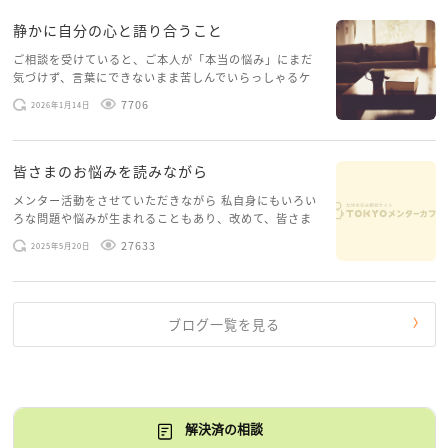
静かに自分の心と語り合うこと
ご相談を受けていると、ご本人が「本当の悩み」にまだ
気づけず、言葉にできないまま苦しんでいらっしゃるケ
ースがありますお悩みというのは、心の深いところ（深
7706
2026年1月14日
層心理）に触れることで、まったく違う角度から解決の
糸口が見えてくること […]
皆さまのお悩みを読みながら
メンター活動をさせていただきながら 私自身にもいろい
ろな問題や悩みが生まれることもあり、改めて、皆さま
のお悩みを読みながら 「みんな、もがいてる。わたし
27633
2025年5月20日
だけじゃないんだな」と、逆に励まされるような日々で
す。 もう、わたし […]
ブログ一覧を見る
解決済の相談