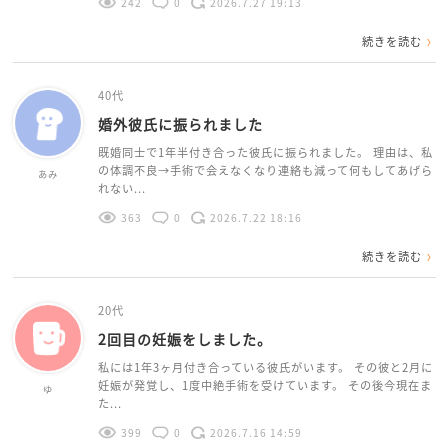
242
0
2026.7.27 19:13
続きを読む
40代
婚外彼氏に振られました
既婚同士で1年半付き合った彼氏に振られました。 理由は、私
の体調不良→手術で会えなくなり連絡も減って何もしてあげら
あみ
れない...
363
0
2026.7.22 18:16
続きを読む
20代
2回目の妊娠をしました。
私には1年3ヶ月付き合っている彼氏がいます。 その彼と2月に
妊娠が発覚し、1度中絶手術を受けています。 その後今現在ま
ゆ
た...
399
0
2026.7.16 14:59