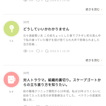
160
0
2026.8.2 15:58
続きを読む
30代
どうしていいかわかりません
元々酒癖悪い夫 この前ちょっとした事でブチギレ町の真ん中
で私の被っていた帽子を投げ捨てられ大声で怒鳴られました
うえ
当方妊娠...
134
0
2026.8.1 15:39
続きを読む
30代
対人トラウマ。組織的裏切り。スケープゴートか
らの立ち直り方を知りたい。
前の職場クリニック開院から10年弱。私は10年ぶりくらいに
なす
初めて入った女性の非常勤療法士でした。 ベテランの直属同
職上司...