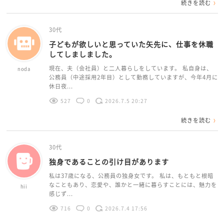
続きを読む
30代
子どもが欲しいと思っていた矢先に、仕事を休職
してしましました。
現在、夫（会社員）と二人暮らしをしています。 私自身は、
noda
公務員（中途採用2年目）として勤務していますが、今年4月に
休日夜...
527
0
2026.7.5 20:27
続きを読む
30代
独身であることの引け目があります
私は37歳になる、公務員の独身女です。 私は、もともと根暗
なこともあり、恋愛や、誰かと一緒に暮らすことには、魅力を
hii
感じず...
716
0
2026.7.4 17:56