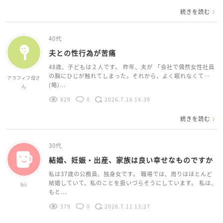
続きを読む
40代
夫との性行為が苦痛
48歳、子どもは２人です。 昨年、夫が 「会社で偶然女性社員
の胸にひじが触れてしまった。それから、よく眠れなくて…
アラフィフ母さ
(略)...
ん
829
0
2026.7.16 14:39
続きを読む
30代
結婚、妊娠・出産、家族は良い幸せなものですか
私は37歳の公務員、独身女です。 職場では、周りはほとんど
結婚していて、私のことを扱いづらそうにしています。 私は、
hii
もと...
379
0
2026.7.11 13:27