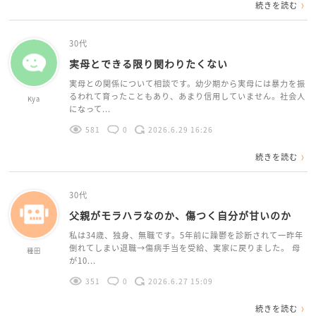
続きを読む
30代
実母とできる限り関わりたくない
実母との関係について相談です。幼少期から実母には暴力を振
るわれて育ったこともあり、あまり信用していません。社会人
Kya
になって...
581
0
2026.6.29 16:26
続きを読む
30代
父親がモラハラなのか、傷つく自分が甘いのか
私は34歳、独身、無職です。5年前に躁鬱を診断されて一昨年
倒れてしまい退職→傷病手当を受給、実家に戻りました。 母
種田
が10...
351
0
2026.6.27 15:09
続きを読む