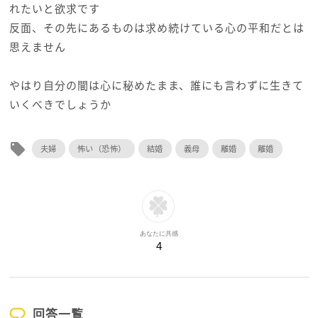
れたいと欲求です
反面、その先にあるものは求め続けている心の平和だとは
思えません
やはり自分の闇は心に秘めたまま、誰にも言わずに生きて
いくべきでしょうか
local_offer
夫婦
怖い（恐怖）
結婚
義母
離婚
離婚
あなたに共感
4
回答一覧