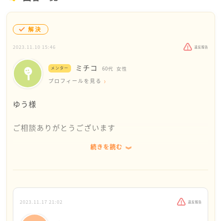
解決
2023.11.10 15:46
違反報告
ミチコ
メンター
60代
女性
プロフィールを見る
ゆう様
ご相談ありがとうございます
続きを読む
これまで様々なことが有ったご自分の人生を誰かに全
部話してしまいたい
そうすると相手に引かれて、これまでの関係性が崩れ
てしまうだろう
でも本当は、やっぱり信頼できる人に話を全部聴いて
2023.11.17 21:02
違反報告
もらって受けとめて欲しい