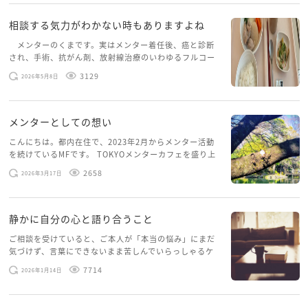
相談する気力がわかない時もありますよね
メンターのくまです。実はメンター着任後、癌と診断
され、手術、抗がん剤、放射線治療のいわゆるフルコー
スを体験していて、しばらくメンターカフェに来られて
3129
2026年5月8日
いませんでした。体力だけでなく、気力も落ちパソコン
を開くこともできない […]
メンターとしての想い
こんにちは。都内在住で、2023年2月からメンター活動
を続けているMFです。 TOKYOメンターカフェを盛り上
げたいという想いから、勇気を出して初めてブログを投
2658
2026年3月17日
稿してみようと思います。少し自分のことを書いてみま
す。 心に […]
静かに自分の心と語り合うこと
ご相談を受けていると、ご本人が「本当の悩み」にまだ
気づけず、言葉にできないまま苦しんでいらっしゃるケ
ースがありますお悩みというのは、心の深いところ（深
7714
2026年1月14日
層心理）に触れることで、まったく違う角度から解決の
糸口が見えてくること […]