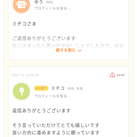
ゆう
40代
こういった想いが、ゆうさんの頭の中をぐるぐる巡っ
プロフィールを見る
ているのかなと思います。
ミチコさま
そこで考えてみたのですが、教会や寺院に行ってみて
はどうでしょう。
ご返信ありがとうございます
私にはまったく思い付かないことでしたので、ぜひ
続きを読む
と言いますのも、先日ある講演を聴きに行ったのです
参考にさせていただきたいと思います
が、仏教のお坊さんもキリスト教の牧師さんも一本筋
このような悩みに対し答えを考えてくださったこ
が通ったお話をされて素晴らしかったのです。
と、感謝いたします
2023.11.18 08:45
違反報告
あとは死を受け入れるしかない患者さんへの対応等(ゆ
ミチコ
うさんの場合とは異なりますが)、お話を聴かせてもら
メンター
60代
女性
って、良い時間を過ごせたと私は思いました。
プロフィールを見る
返信ありがとうございます
宗教なんて勧誘されたりしたらどうしよう？と思われ
るかもしれません。
そう言っていただけてとても嬉しいです
けれども、得体の知れないカルト集団でない限りは、
良い方向に進めますように願っています
そこ迄心配しなくてもかまわないと思います。