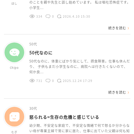
のことを親や先生と話し始めています。 私は嘔吐恐怖症です。
ほし
小学生...
334
0
2026.4.10 15:30
続きを読む
50代
50代なのに
50代なのに、体重にばかり気にして、摂食障害。仕事も休んだ
り、 子供もまだ小学生なのに、病院へは行きたくないので、
Chipo
何か良...
731
0
2025.12.24 17:29
続きを読む
30代
怒られる=生存の危機と感じている
幼少期、不安定な家庭で、不安定な情緒で何で怒るか分からな
い母が専業主婦で常に家に居た、仕事に出ていた父親は何も知
むぎ