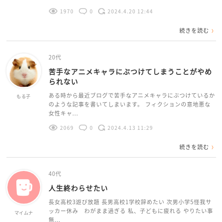
1970
0
2024.4.20 12:44
続きを読む
20代
苦手なアニメキャラにぶつけてしまうことがやめ
られない
ある時から最近ブログで苦手なアニメキャラにぶつけているか
もる子
のような記事を書いてしまいます。 フィクションの意地悪な
女性キャ...
2069
0
2024.4.13 11:29
続きを読む
40代
人生終わらせたい
長女高校3遊び放題 長男高校1学校辞めたい 次男小学5怪我サ
ッカー休み わがまま過ぎる 私、子どもに疲れる やりたい事
マイムナ
無...