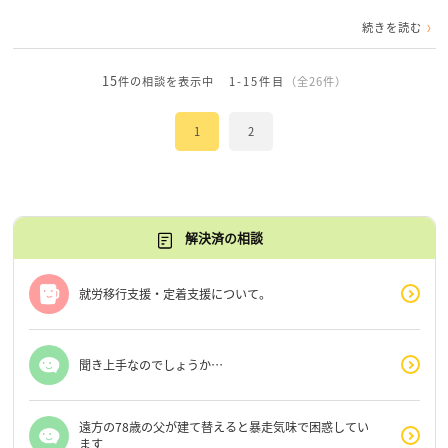
続きを読む
15
件の相談を表示中
1-15件目
（全26件）
1
2
解決済の相談
就労移行支援・定着支援について。
聞き上手なのでしょうか…
遠方の78歳の父が建て替えると暴走気味で困惑してい
ます