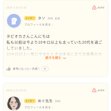
2025.6.16 11:32
違反報告
タソ
メンター
30代
女性
プロフィールを見る
タピオカさんこんにちは
私も以前は今より10キロ以上も太っていた20代を過ご
していました。
10キロ以上一気にやせたときは本当に全ての食事のカ
続きを読む
ロリーを計算しないと食べられない状態でしたが今も
太らないように気を付ける日々は続けていますが過度
0
参考になった／共感！
なダイエットはしていません。が同じく付きまとう恐
怖が完全になくなったわけではありません。
タピオカさんは痩せた今もご自身に満足ができない状
態なのですね。
2025.6.21 07:01
違反報告
またすぐにリバウンドしてしまうのではないかという
めぐ先生
恐怖もありますよね。
メンター
50代
タピオカさんのお気持ちを拝見していると
プロフィールを見る