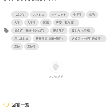
しんどい
ストレス
ダイエット
中学生
勉強
大学
大学生
嫉妬
容姿（見た目）
local_offer
拒食症（神経性やせ症）
摂食障害
疲れた（疲労）
疲れました
精神疾患（精神障害）
過食症（神経性過食症）
高校
高校生
あなたに共感
1
回答一覧