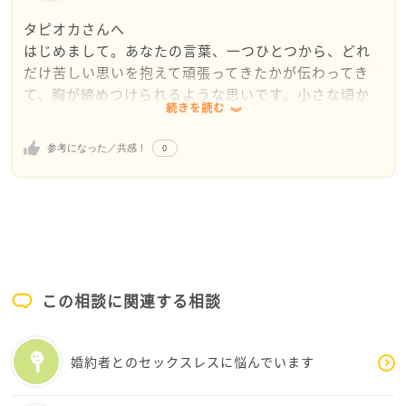
「毎日ほぼ常に体型のことばかり考えている」「「も
タピオカさんへ
う絶対に太れない」というプレッシャーとなり、自分
はじめまして。あなたの言葉、一つひとつから、どれ
をより強く追い詰めるようになっている」という点か
だけ苦しい思いを抱えて頑張ってきたかが伝わってき
らみると
て、胸が締めつけられるような思いです。小さな頃か
重度ではないにしろ近々に重度になりえる摂食障害の
続きを読む
ら「太っている」と言われ続け、自分の身体をずっと
症状があるように感じます。
責め続けてきたなんて、本当に辛かったでしょう。
この場合やはり専門家を頼り認知行動療法などのプロ
0
参考になった／共感！
グラムを受けることが良いのかなと思います。ご自身
そして痩せた今も、なお心が楽にならない―それは、
でできる方法もありますが、間違った方法で悪化して
あなたが「ただ体重を落としたかった」のではなく、
しまっても良くありません。臨床心理士や精神科医の
「誰かにありのままの自分を受け止めてほしかった」
もと正しい治療によって考え方を修正していく
からではないかしら。だからこそ、どんなに綺麗にな
という方法が一番早く楽になれると私は考えます。
ったと言われても、心の中の安心には届かなかった。
一度思い切ってカウンセリングを受けてみるのも良い
かと思います。
この相談に関連する相談
「美しさって、数字じゃない」のです。体重がいくら
摂食障害で受診されるかたはたくさんいらっしゃいま
であっても、自分を慈しめる心、自分の人生を楽しむ
すので是非一度相談してみては
エネルギーを持つことが、本当の意味での美しさなの
いかがでしょうか。
婚約者とのセックスレスに悩んでいます
です。タピオカさんは、十分にそれを持っています
ご参考にならない回答かもしれませんがタピオカさん
よ。苦しみながらも、ちゃんと感じて、言葉にできる
の日々のストレスが早期に