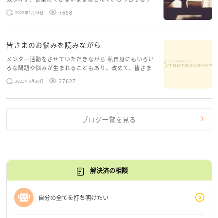
ースがありますお悩みというのは、心の深いところ（深
7698
2026年1月14日
層心理）に触れることで、まったく違う角度から解決の
糸口が見えてくること […]
皆さまのお悩みを読みながら
メンター活動をさせていただきながら 私自身にもいろい
ろな問題や悩みが生まれることもあり、改めて、皆さま
のお悩みを読みながら 「みんな、もがいてる。わたし
27627
2025年5月20日
だけじゃないんだな」と、逆に励まされるような日々で
す。 もう、わたし […]
ブログ一覧を見る
解決済の相談
自分の全てを打ち明けたい