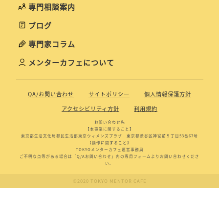
専門相談案内
ブログ
専門家コラム
メンターカフェについて
QA/お問い合わせ
サイトポリシー
個人情報保護方針
アクセシビリティ方針
利用規約
お問い合わせ先
【本事業に関すること】
東京都生活文化局都民生活部東京ウィメンズプラザ 東京都渋谷区神宮前５丁目53番67号
【操作に関すること】
TOKYOメンターカフェ運営事務局
ご不明な点等がある場合は「Q/Aお問い合わせ」内の専用フォームよりお問い合わせくださ
い。
©2020 TOKYO MENTOR CAFE