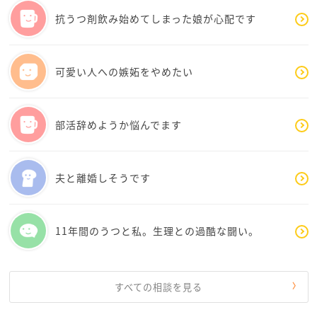
強さがある。それは立派な力です。
解決されることを願っています。
抗うつ剤飲み始めてしまった娘が心配です
今はまだ、自分を受け入れることが難しいかもしれな
いけれど、「誰かに愛されるために痩せる」のではな
可愛い人への嫉妬をやめたい
く、「自分を愛するために整える」方向に、少しずつ
気持ちを変えてみてください。
部活辞めようか悩んでます
どうか、自分の心に優しく。そして、自分を大切に。
自分らしく生きることが、幸せに繋がり、自然と溢れ
るハッピーオーラが出てきます。あなたはあなたのま
夫と離婚しそうです
まで、もう十分に価値ある存在です。自信をもって
堂々と。
心から応援しています。
11年間のうつと私。生理との過酷な闘い。
すべての相談を見る