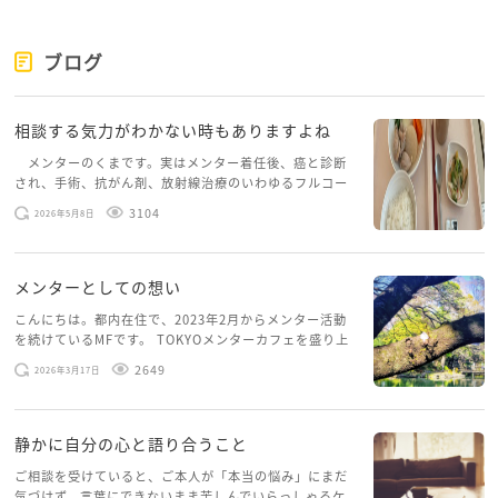
ブログ
相談する気力がわかない時もありますよね
メンターのくまです。実はメンター着任後、癌と診断
され、手術、抗がん剤、放射線治療のいわゆるフルコー
スを体験していて、しばらくメンターカフェに来られて
3104
2026年5月8日
いませんでした。体力だけでなく、気力も落ちパソコン
を開くこともできない […]
メンターとしての想い
こんにちは。都内在住で、2023年2月からメンター活動
を続けているMFです。 TOKYOメンターカフェを盛り上
げたいという想いから、勇気を出して初めてブログを投
2649
2026年3月17日
稿してみようと思います。少し自分のことを書いてみま
す。 心に […]
静かに自分の心と語り合うこと
ご相談を受けていると、ご本人が「本当の悩み」にまだ
気づけず、言葉にできないまま苦しんでいらっしゃるケ