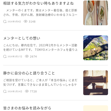
相談する気力がわかない時もありますよね
メンターのくまです。実はメンター着任後、癌と診断
され、手術、抗がん剤、放射線治療のいわゆるフルコー
スを体験していて、しばらくメンターカフェに来られて
3148
2026年5月8日
いませんでした。体力だけでなく、気力も落ちパソコン
を開くこともできない […]
メンターとしての想い
こんにちは。都内在住で、2023年2月からメンター活動
を続けているMFです。 TOKYOメンターカフェを盛り上
げたいという想いから、勇気を出して初めてブログを投
2674
2026年3月17日
稿してみようと思います。少し自分のことを書いてみま
す。 心に […]
静かに自分の心と語り合うこと
ご相談を受けていると、ご本人が「本当の悩み」にまだ
気づけず、言葉にできないまま苦しんでいらっしゃるケ
ースがありますお悩みというのは、心の深いところ（深
7728
2026年1月14日
層心理）に触れることで、まったく違う角度から解決の
糸口が見えてくること […]
皆さまのお悩みを読みながら