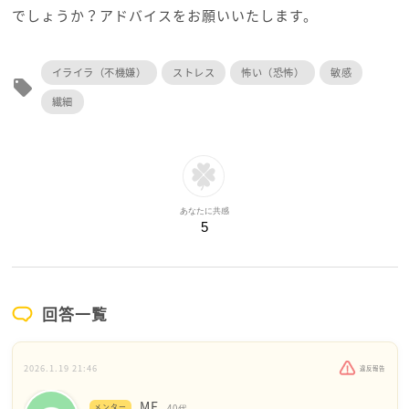
でしょうか？アドバイスをお願いいたします。
イライラ（不機嫌）
ストレス
怖い（恐怖）
敏感
local_offer
繊細
あなたに共感
5
回答一覧
2026.1.19 21:46
違反報告
MF
メンター
40代