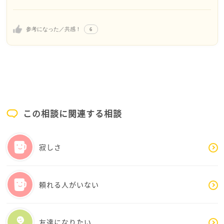
「この人、イライラしてるな」「疲れた顔してる」
「この人、荷物多いな。」などと、ひとりひとりの顔
や姿を見すぎないようにしています
6
参考になった／共感！
ざっくり「まわりの人間たち（他人のかたまり）」思
っておくと、いいと思います
・つらくなったら支えになる動画や画像を用意してお
く
好きなキャラの画像や動物のかわいい写真を何個かス
マホにいれてます
この相談に関連する相談
つらくなってもこれをみれば大丈夫とお守りになりま
す
寂しさ
・その他
耳栓を用意しておく、好きな音楽の再生リストを作っ
てイヤホンできく、深呼吸する、好きな小物をバッグ
頼れる人がいない
に入れておく、あたたかい飲み物を水筒に入れる、ま
ったく違うことを考える（夕食のメニュー、週末の予
定など）
友達になりたい