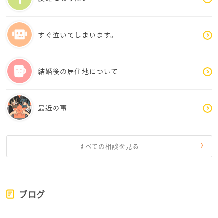
私はこんな感じで朝の通勤を乗り切ってます
すぐ泣いてしまいます。
また、通勤にとらわれないテレワークといった働き方
もありますし、時差通勤制度やフレックス制の組織も
ありますので、朝の通勤を無理しない働き方も選択で
結婚後の居住地について
きる世の中だと思います
ハコさんが対策できる範囲で朝の通勤を乗り切れそう
最近の事
か、そもそも働き方について選択肢を広くもつことも
可能性があると思いますので、まったくあせらなくて
大丈夫だと思います
すべての相談を見る
すこしでもお役に立てればうれしいです
お読みいただきありがとうございました
ブログ