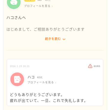
プロフィールを見る
ハコさんへ
はじめまして、ご相談ありがとうございます
続きを読む
私も朝の通勤は苦手ですので、ハコさんのご相談を読
ませていただき、こころから共感しました
私の場合は、通勤で人々のイライラを自分の心がキャ
ッチしてしまい、ざわざわと苦しくなります
2026.1.23 18:21
違反報告
私が気をつけていることです
ハコ
40代
・「他人に飲み込まれない」と、心に決めます
プロフィールを見る
（決めたところで、とも思うのですが、意外といいで
す）
どうもありがとうございます。
疲れが出ていて、一旦、これで失礼します。
・ひとりひとりにフューチャーしすぎない