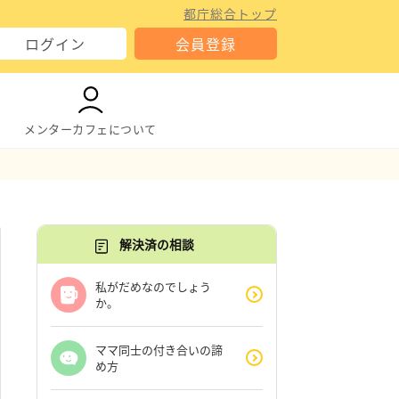
都庁総合トップ
ログイン
会員登録
メンターカフェについて
解決済の相談
私がだめなのでしょう
か。
ママ同士の付き合いの諦
め方