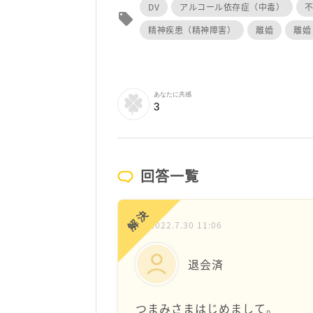
DV
アルコール依存症（中毒）
local_offer
精神疾患（精神障害）
離婚
離婚
あなたに共感
3
回答一覧
解決
2022.7.30 11:06
退会済
つまみさまはじめまして。