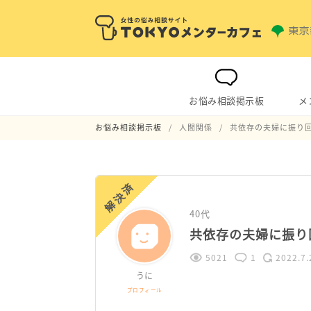
お悩み相談掲示板
メ
お悩み相談掲示板
人間関係
共依存の夫婦に振り
解決済
40代
共依存の夫婦に振り
5021
1
2022.7.
うに
プロフィール