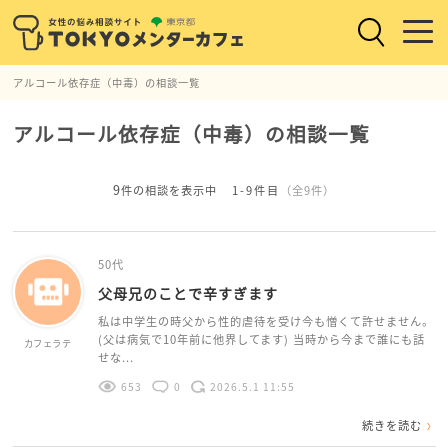
アルコール依存症（中毒）の相談一覧
アルコール依存症（中毒）の相談一覧
9
件の相談を表示中
1-9件目
（全9件）
50代
父母兄のことで辛すぎます
私は中学生の時父から性的虐待を受け今も憎くて許せません。
(父は病気で10年前に他界してます) 当時から今まで誰にも話
カフェラテ
せな...
653
0
2026.5.1 11:55
続きを読む