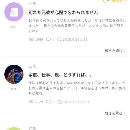
解決済
30代
別れた元彼が心配で忘れられません
10年近く付き合っていた人が居ましたが半年ほど前にお別れし
ました。 元々は会社の同僚でしたが、メンタル的に彼が耐え
なり
られず...
1669
0
2025.6.16 1:33
続きを読む
50代
家庭、仕事、親、どうすれば、、
今私は何をどうすればいいのかわからなくてなっています。う
ちの夫婦は主人の借金とアルコール依存をきっかけに私の気持
あや
ちが離れ...
3129
0
2023.2.21 15:01
続きを読む
40代