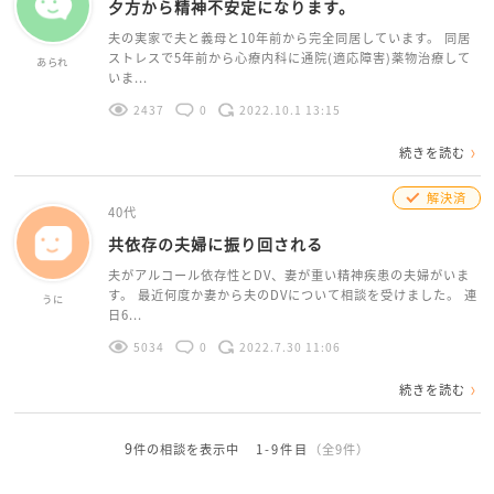
夕方から精神不安定になります。
夫の実家で夫と義母と10年前から完全同居しています。 同居
ストレスで5年前から心療内科に通院(適応障害)薬物治療して
あられ
いま...
2437
0
2022.10.1 13:15
続きを読む
解決済
40代
共依存の夫婦に振り回される
夫がアルコール依存性とDV、妻が重い精神疾患の夫婦がいま
す。 最近何度か妻から夫のDVについて相談を受けました。 連
うに
日6...
5034
0
2022.7.30 11:06
続きを読む
9
件の相談を表示中
1-9件目
（全9件）