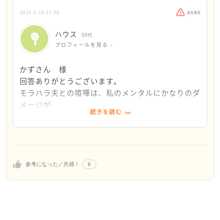
心配なのでほんの少し反応させてくださいね。
2025.6.16 17:59
違反報告
もし、本当に回答がいらないならば、スルーしてもか
ハウス
50代
まいません。
プロフィールを見る
引っ越しやその他で、
かずさん 様
おそらく精神的にも肉体的にも疲れすぎて、
回答ありがとうございます。
何も考えられなくなっている状態だと思いますので、
モラハラ夫との喧嘩は、私のメンタルにかなりのダ
メージが
続きを読む
休めるならば、しばらく休んでくださいね。
あります。喧嘩になると不安になり、こちらへの投
稿が多くなっています。夫のことは親や友人にも話
せていません。
実際に、お会いしたり話をしたことはありません
が、誰にも言えないことを吐き出すことで救われて
0
参考になった／共感！
います。
本当に助けられています。