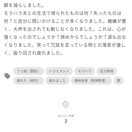
額を減らしました。
モラハラ夫との生活で得られたものは何？失ったものは
何？と自分に問いかけることが多くなりました。機嫌が悪
く、大声を出されても動じなくなりました。これは、心が
強くなったのでしょうか？諦めからでしょうか？涙も出な
くなりました。笑って冗談を言っている時との落差が激し
く、振り回され疲れました。
うつ病（鬱病）
ハラスメント
モラハラ
気分障害
local_offer
疲れた（疲労）
疲れました
精神疾患（精神障害）
鬱
あなたに共感
2