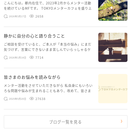
こんにちは。都内在住で、2023年2月からメンター活動
を続けているMFです。 TOKYOメンターカフェを盛り上
げたいという想いから、勇気を出して初めてブログを投
2658
2026年3月17日
稿してみようと思います。少し自分のことを書いてみま
す。 心に […]
静かに自分の心と語り合うこと
ご相談を受けていると、ご本人が「本当の悩み」にまだ
気づけず、言葉にできないまま苦しんでいらっしゃるケ
ースがありますお悩みというのは、心の深いところ（深
7714
2026年1月14日
層心理）に触れることで、まったく違う角度から解決の
糸口が見えてくること […]
皆さまのお悩みを読みながら
メンター活動をさせていただきながら 私自身にもいろい
ろな問題や悩みが生まれることもあり、改めて、皆さま
のお悩みを読みながら 「みんな、もがいてる。わたし
27638
2025年5月20日
だけじゃないんだな」と、逆に励まされるような日々で
す。 もう、わたし […]
ブログ一覧を見る