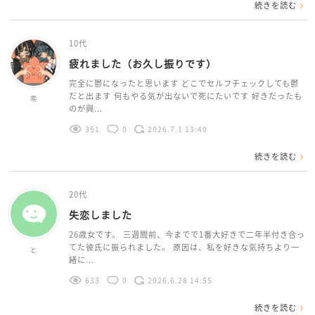
続きを読む
10代
疲れました（お久し振りです）
完全に鬱になったと思います どこでセルフチェックしても鬱
だと出ます 何もやる気が出ないで死にたいです 好きだったも
零
のが興...
351
0
2026.7.1 13:40
続きを読む
20代
失恋しました
26歳女です。 三週間前、今までで1番大好きで二年半付き合っ
てた彼氏に振られました。 原因は、私を好きな気持ちより一
と
緒に...
633
0
2026.6.28 14:55
続きを読む