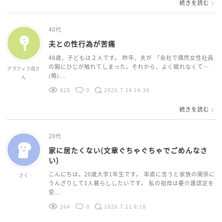
続きを読む
40代
夫との性行為が苦痛
48歳、子どもは２人です。 昨年、夫が 「会社で偶然女性社員
の胸にひじが触れてしまった。それから、よく眠れなくて…
アラフィフ母さ
(略)...
ん
829
0
2026.7.16 14:39
続きを読む
20代
家に居たくない(文章ぐちゃぐちゃでごめんなさ
い)
こんにちは。20歳大学1年生です。 率直に言うと家族の関係に
さく
うんざりして1人暮らししたいです。 私の祖母は要介護認定を
受...
264
0
2026.7.11 8:18