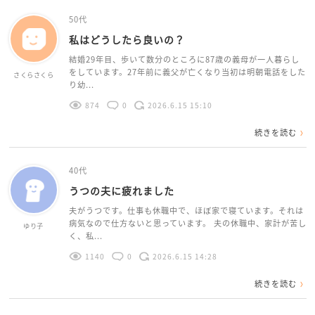
50代
私はどうしたら良いの？
結婚29年目、歩いて数分のところに87歳の義母が一人暮らし
をしています。27年前に義父が亡くなり当初は明朝電話をした
さくらさくら
り幼...
874
0
2026.6.15 15:10
続きを読む
40代
うつの夫に疲れました
夫がうつです。仕事も休職中で、ほぼ家で寝ています。それは
病気なので仕方ないと思っています。 夫の休職中、家計が苦し
ゆり子
く、私...
1140
0
2026.6.15 14:28
続きを読む