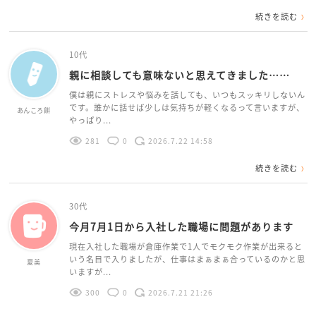
続きを読む
10代
親に相談しても意味ないと思えてきました……
僕は親にストレスや悩みを話しても、いつもスッキリしないん
です。誰かに話せば少しは気持ちが軽くなるって言いますが、
あんころ餅
やっぱり...
281
0
2026.7.22 14:58
続きを読む
30代
今月7月1日から入社した職場に問題があります
現在入社した職場が倉庫作業で1人でモクモク作業が出来ると
いう名目で入りましたが、仕事はまぁまぁ合っているのかと思
夏美
いますが...
300
0
2026.7.21 21:26