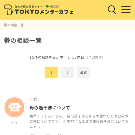
鬱の相談一覧
鬱の相談一覧
15
件の相談を表示中
1-15件目
（全289件）
1
2
最後
20代
母の過干渉について
朝早くにすみません。 親の過干渉と今後の関わり方や自分の
将来についてです。 今年27になる歳で親の過干渉について悩
とり
んでい...