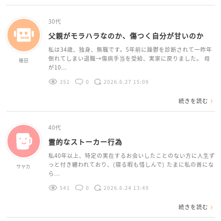
30代
父親がモラハラなのか、傷つく自分が甘いのか
私は34歳、独身、無職です。5年前に躁鬱を診断されて一昨年
倒れてしまい退職→傷病手当を受給、実家に戻りました。 母
種田
が10...
351
0
2026.6.27 15:09
続きを読む
40代
霊的なストーカー行為
私40年以上、特定の実在するお会いしたことのない方に人生ず
っと付き纏われており、(寝る暇も惜しんで) たまに私の首にな
サヤカ
ら...
541
0
2026.6.24 13:49
続きを読む