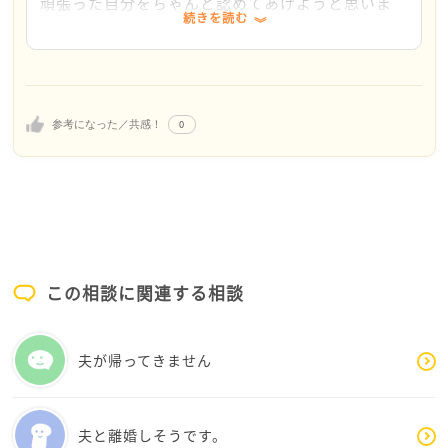
を望むことや、周りを気遣って恩返ししたいと思える
頑張った自分をちゃんと認めてあげようと思いま
続きを読む
優しさこそが、住民に寄り添う公務員として最も大切
す。相談に乗っていただき本当にありがとうござい
な人柄です。決して空っぽではありませんよ!
ました。
面接はそらさんに点数をつける場ではなく、優秀さを
争う場でもなく、ただの相性の確認です。自分を完璧
に見せようと肩肘を張る必要はありません。「まだ若
0
参考になった／共感！
いけど、地道な努力は得意です。周囲を支える仕事が
したいです」と、今のそらさんの誠実さをそのまま、
面接官に等身大で気溶融するような気持ちでリラック
スして臨んでみてください。
これまでの努力は裏切りません。まずご自身を労いま
しょう。栄養のある食事、心地よい睡眠。大丈夫で
す。そらさんの歩みは間違っていません。いつでもこ
この相談に関連する相談
こで応援しています。
夫が帰ってきません
夫と離婚しそうです。