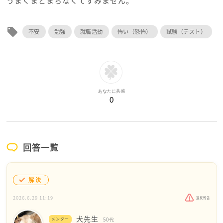
うまくまとまらなくてすみません。
local_offer
不安
勉強
就職活動
怖い（恐怖）
試験（テスト）
あなたに共感
0
回答一覧
解決
2026.6.29 11:19
違反報告
犬先生
メンター
50代