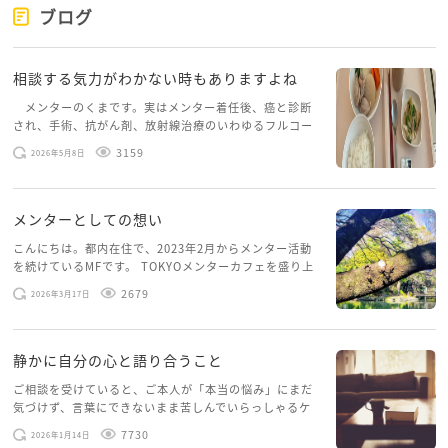
ブログ
相談する気力がわかない時もありますよね
メンターのくまです。実はメンター着任後、癌と診断
され、手術、抗がん剤、放射線治療のいわゆるフルコー
スを体験していて、しばらくメンターカフェに来られて
3159
2026年5月8日
いませんでした。体力だけでなく、気力も落ちパソコン
を開くこともできない […]
メンターとしての想い
こんにちは。都内在住で、2023年2月からメンター活動
を続けているMFです。 TOKYOメンターカフェを盛り上
げたいという想いから、勇気を出して初めてブログを投
2679
2026年3月17日
稿してみようと思います。少し自分のことを書いてみま
す。 心に […]
静かに自分の心と語り合うこと
ご相談を受けていると、ご本人が「本当の悩み」にまだ
気づけず、言葉にできないまま苦しんでいらっしゃるケ
ースがありますお悩みというのは、心の深いところ（深
7730
2026年1月14日
層心理）に触れることで、まったく違う角度から解決の