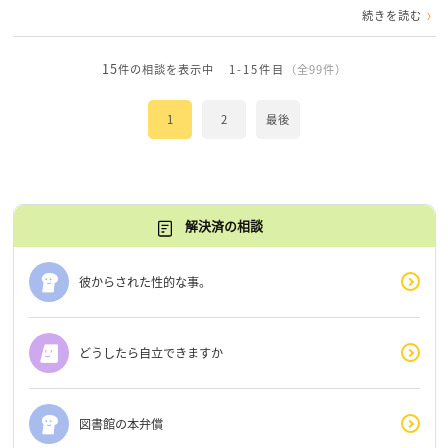
続きを読む
15
件の相談を表示中
1-15件目
（全99件）
1
2
最後
解決済の相談
彼からされた性的な事。
どうしたら自立できますか
図書館の本弁償