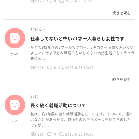
472
0
2026.6.29 11:19
続きを読む
70代以上
仕事してないと怖い71才一人暮らし女性です
今まで週2働き週3プールでクロール2キロを一時間で泳いでい
ました。今までどね職場でもいじめられ結婚生活でもモラハラ
すみれ
夫に苦...
406
0
2026.6.23 13:12
続きを読む
20代
長く続く就職活動について
私は、約1年間に渡り就職活動をしています。その中で、理不
尽なことがあったり、何通ものお祈りメールを見てきました。
こと
ですが、...
318
0
2026.5.30 10:00