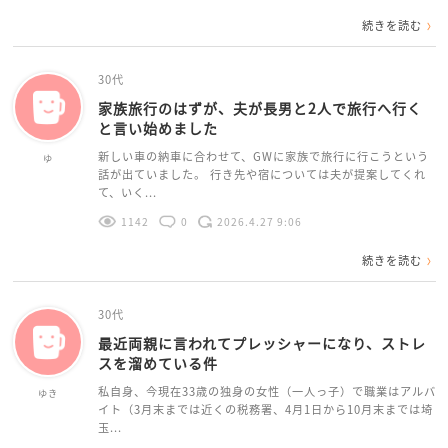
続きを読む
30代
家族旅行のはずが、夫が長男と2人で旅行へ行く
と言い始めました
新しい車の納車に合わせて、GWに家族で旅行に行こうという
ゆ
話が出ていました。 行き先や宿については夫が提案してくれ
て、いく...
1142
0
2026.4.27 9:06
続きを読む
30代
最近両親に言われてプレッシャーになり、ストレ
スを溜めている件
私自身、今現在33歳の独身の女性（一人っ子）で職業はアルバ
ゆき
イト（3月末までは近くの税務署、4月1日から10月末までは埼
玉...