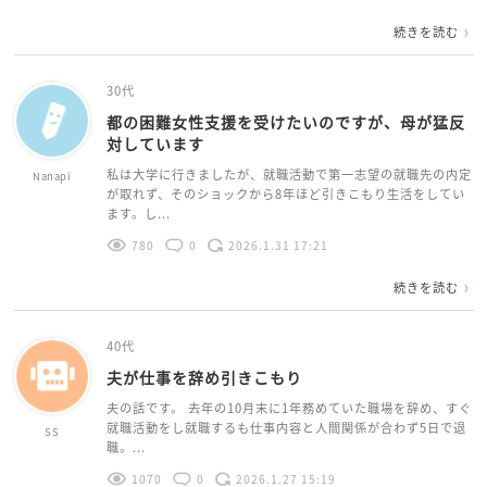
続きを読む
30代
都の困難女性支援を受けたいのですが、母が猛反
対しています
私は大学に行きましたが、就職活動で第一志望の就職先の内定
Nanapi
が取れず、そのショックから8年ほど引きこもり生活をしてい
ます。し...
780
0
2026.1.31 17:21
続きを読む
40代
夫が仕事を辞め引きこもり
夫の話です。 去年の10月末に1年務めていた職場を辞め、すぐ
就職活動をし就職するも仕事内容と人間関係が合わず5日で退
SS
職。...
1070
0
2026.1.27 15:19