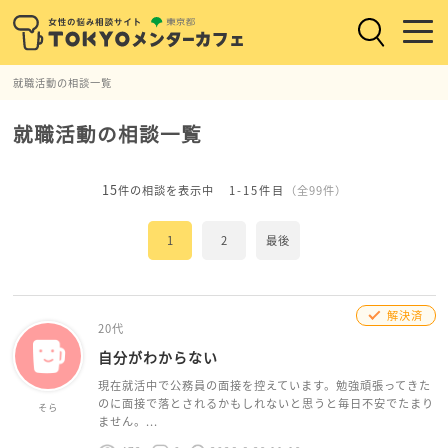
就職活動の相談一覧
就職活動の相談一覧
15
件の相談を表示中
1-15件目
（全99件）
1
2
最後
解決済
20代
自分がわからない
現在就活中で公務員の面接を控えています。勉強頑張ってきた
のに面接で落とされるかもしれないと思うと毎日不安でたまり
そら
ません。...