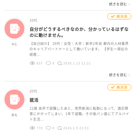
続きを読む
解決済
20代
自分がどうするべきなのか、分かっているはずな
のに動けません。
【自己紹介】 20代｜女性｜大卒｜新卒2年目 都内の人材業界
あむ
のキャリアパートナーとして働いています。 【学生〜現在の
経歴...
837
0
2026.1.13 12:21
続きを読む
解決済
20代
就活
22歳 高卒で就職したあと、突然新潟に転勤になって、適応障
害にかかってしまい、1年で退職。その後パン屋にてアルバイ
匿名
ト生活...
770
0
2026.1.9 21:53