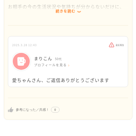
激になるかもしれません。
きっとお相手への気持にも余裕が生まれると思いま
お相手の今の生活状況や気持ちが分からないだけに、
どうかあまり考え過ぎずに連絡をしてみてください。
す。
続きを読む
まりこんさんもいろいろと考えてしまわれているよう
に思いました。
何か連絡をするのも、賭けのような気がしてしまいま
すよね。
どうしたら良いのか、何かした方が良いのか、しない
2025.3.28 12:43
違反報告
方が良いのか・・・答えの出ない問題ですよね。
どちらを選んでも後悔することになりそうな気がして
まりこん
50代
しまわれているのでしょうか。
プロフィールを見る
まりこんさんも、辛いと思います。
愛ちゃんさん、ご返信ありがとうございます
ところで、お相手がうつ病になったきっかけは仕事
で、療養中というところに、私は着目致しました。
能力を超える仕事がやって来たのか、あるいはハラス
メントがあったのか、詳しくは分かりませんが、きっ
0
参考になった／共感！
と長い年月、お相手も仕事で頑張っていらっしゃった
のかなぁと想像致します。
転職も一般論としては、なかなか難しいように思いま