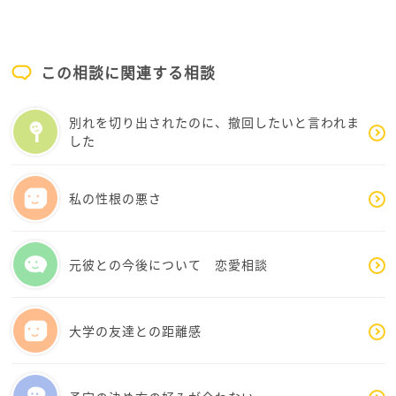
す。
私の経験も含めて思うのですが、仕事って、本当に難
しいと思うのです。
この相談に関連する相談
短い寝る時間で生活できる身体、新しい物事を速やか
に覚える能力、コミュニケーション力、注意力・・・
別れを切り出されたのに、撤回したいと言われま
たくさんお金を稼ぐためには、このような能力が必要
した
なのでしょう。
でも、何をどうすればこれらの能力をUP出来るかも、
分かりませんよね。
私の性根の悪さ
1つの例を申し上げれば、世の中には、発達障害の方も
いますし、大なり小なりグレーゾーンの方もたくさん
いるわけですから、基本的に、根性ややる気のような
元彼との今後について 恋愛相談
精神論で片付けられる話ではないですよね。
どうでしょう、1つの提案なのですが、こうしたことを
大学の友達との距離感
踏まえて、お相手には、長年頑張って来られたことを
労りながら、「あわてないでゆっくり休んでね。難し
過ぎる仕事も、世の中あるからね。休職しているから