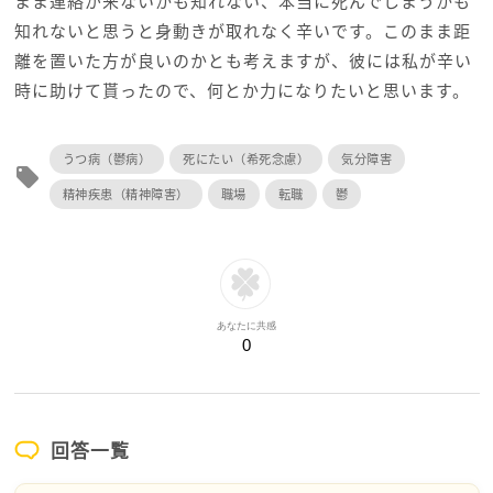
まま連絡が来ないかも知れない、本当に死んでしまうかも
知れないと思うと身動きが取れなく辛いです。このまま距
離を置いた方が良いのかとも考えますが、彼には私が辛い
時に助けて貰ったので、何とか力になりたいと思います。
うつ病（鬱病）
死にたい（希死念慮）
気分障害
local_offer
精神疾患（精神障害）
職場
転職
鬱
あなたに共感
0
回答一覧