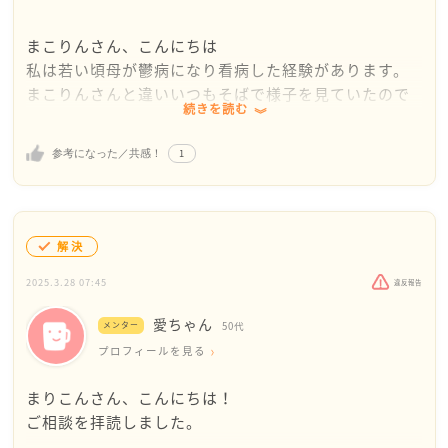
が
相手にとっては負担に感じることがあるかも知れませ
まこりんさん、こんにちは
ん。
私は若い頃母が鬱病になり看病した経験があります。
そのような場合は、
まこりんさんと違いいつもそばで様子を見ていたので
もっと具体的な日常のことを送ってみようかな？と考
続きを読む
死にたいと言っても、変な言い方ですが見張っている
えました。
ことが出来ましたがまこりんさんはそばにいて差し上
例えば、今日食べたもの、観たテレビなど。
1
参考になった／共感！
げることも出来ないので色々な想像をしてしまいさぞ
既読になったらオッケーくらいの気持ちで寄り添うの
かしご心配なことと思います。
はいかがでしょう？
メッセージのやり取りは、時に失敗もありますので
まずはきちんと専門医のところに通って診て頂いてい
(お互いの顔色がわからない為)
解決
るのかどうかの確認の連絡だけは定期的にした方がい
大事な話はオススメ出来ません。私も経験ありです。
いのではないかと思います。
2025.3.28 07:45
違反報告
それから少し気分が上向きになった後も揺り戻しがあ
まりこんさんがお相手の事ばかり考えて、日々を過ご
愛ちゃん
メンター
50代
ることもあるので注意が必要です。
すことも
プロフィールを見る
難しいことですがお相手を励ましたりはしない方がい
勿体無いと思います。
いでしょう。
できることを精一杯やって、
まりこんさん、こんにちは！
自分の中にこもってしまっている状態ですので他愛の
他の時間は、他の方と過ごしたり趣味に費やしたり
ご相談を拝読しました。
ない話などは現実に引き戻して差し上げられるいい刺
美味しいものを食べたりして過ごしてみてください。