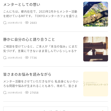
メンターとしての想い
こんにちは。都内在住で、2023年2月からメンター活動
を続けているMFです。 TOKYOメンターカフェを盛り上
げたいという想いから、勇気を出して初めてブログを投
2683
2026年3月17日
稿してみようと思います。少し自分のことを書いてみま
す。 心に […]
静かに自分の心と語り合うこと
ご相談を受けていると、ご本人が「本当の悩み」にまだ
気づけず、言葉にできないまま苦しんでいらっしゃるケ
ースがありますお悩みというのは、心の深いところ（深
7736
2026年1月14日
層心理）に触れることで、まったく違う角度から解決の
糸口が見えてくること […]
皆さまのお悩みを読みながら
メンター活動をさせていただきながら 私自身にもいろい
ろな問題や悩みが生まれることもあり、改めて、皆さま
のお悩みを読みながら 「みんな、もがいてる。わたし
27658
2025年5月20日
だけじゃないんだな」と、逆に励まされるような日々で
す。 もう、わたし […]