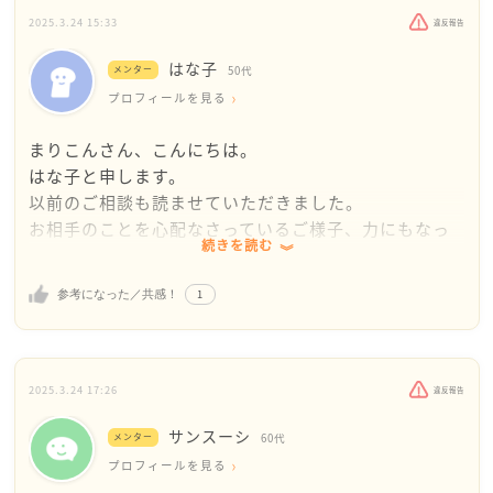
2025.3.24 15:33
違反報告
はな子
メンター
50代
プロフィールを見る
まりこんさん、こんにちは。
はな子と申します。
以前のご相談も読ませていただきました。
お相手のことを心配なさっているご様子、力にもなっ
続きを読む
てあげたいというお気持ちもよく伝わりました。
1
参考になった／共感！
少し言い過ぎてしまってから、どれくらい経過してい
るのか
わかりませんが、時間を置いてまたメッセージを送っ
てみるかも知れません、私だったら。
2025.3.24 17:26
違反報告
桜の写真とか、散歩途中の景色など、
サンスーシ
本当に他愛のない内容で、です。
メンター
60代
ただ、季節の移り変わりや時間の経過を思わせる内容
プロフィールを見る