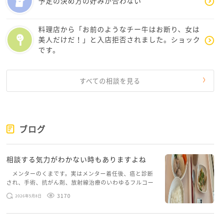
予定の決め方の好みが合わない
と言って、根性がないとか怠けているとか、そういう
ことではないからね」というメッセージを、何らかの
料理店から「お前のようなチー牛はお断り、女は
形で送れたらいいのかなぁ、と思います。
美人だけだ！」と入店拒否されました。ショック
お相手とのこれまでの関係や、実際にやって来た文章
です。
表現に合わせて、まりこんさんの方で咀嚼して伝えて
みるのも、ありかなぁと思います。
すべての相談を見る
何かしら参考になることがありましたら、幸いです。
まりこんさんも、どうか、落ち込まないで欲しいで
す。
私自身にとっても、世の中の大半の仕事は、"不可能な
ブログ
仕事"なんですよ。
相談する気力がわかない時もありますよね
メンターのくまです。実はメンター着任後、癌と診断
され、手術、抗がん剤、放射線治療のいわゆるフルコー
スを体験していて、しばらくメンターカフェに来られて
3170
2026年5月8日
いませんでした。体力だけでなく、気力も落ちパソコン
を開くこともできない […]