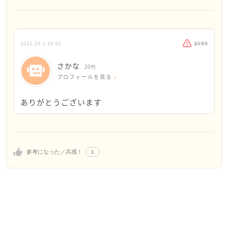
であるから、載っているのかも知れませんね。さかな
さんは、こうしてご自分のお考えをここでお話しにな
れるわけですし、そういう片手落ちな意見に、とらわ
れる必要はないんじゃないですか？
2021.10.1 16:01
違反報告
都内での就職についてですが、他社の事をとやかくは
さかな
20代
申しませんが、実は実家から通う女性を優先的に雇っ
プロフィールを見る
ている企業も少なからず知っています。それぞれのオ
ーナー経営者の話を聞くと、その判断理由ももっとも
ありがとうございます
と思える部分も有ります。
だからと言って、志を胸に都会に来てくれる方々や、
進学先が都市だった方々を差別する発言はしていない
ようなので、それもその会社の個性や安全対策の一つ
1
参考になった／共感！
かと、見ています。
自立についても、世にはさまざまにご意見は有ると存
じます。
精神的自立や経済的な自立、主に後者は、確かに自活
してみて初めて分かることは多く、それを経験すると