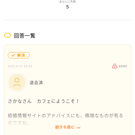
あなたに共感
5
回答一覧
解決
2021.9.17 14:20
違反報告
退会済
さかなさん カフェにようこそ！
結婚情報サイトのアドバイスにも、極端なものが有る
のですね。
続きを読む
おそらくは逆の立場の方々にとっては、嬉しいご意見