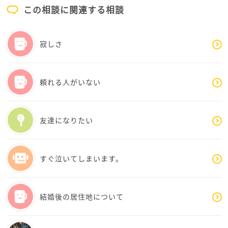
人によっては人生観も変わるようです。
この相談に関連する相談
自分の手で禄を得る事には、想像外の苦労も有るとい
うのが、その結婚センターSNSが言うところの「子供
寂しさ
部屋おじさん…云々。」の言い分なのではないでしょ
うか？
自分の手で得た塩おにぎりは、何より美味しかった
と、ジブリの主人公も言っていましたよね、それも働
頼れる人がいない
ている方々には分かる事なのでしょう。
逆に、例え一人暮らしをしていても、親の仕送りで勉
友達になりたい
強している学生は、自立予備軍にすぎないとも言えま
す。別にいけないわけでは無く、そういう区分なので
は？と私が観ているというだけです…。
すぐ泣いてしまいます。
では、結婚直前まで実家暮らしのお嬢様達はどうして
いるのでしょう？本当のお嬢様なら、親御さんが幼少
結婚後の居住地について
より「自律」を教えたり、さかなさんのように意見を
言える人となれるよう、促したりしているようです
ね。古今や国別でも、現代では目の届く外で、簡単な