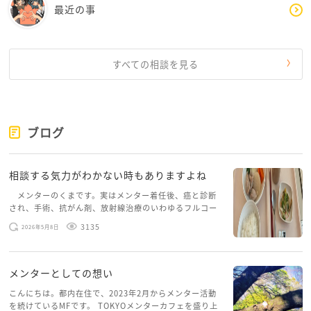
最近の事
事でもバイトを含む就労の機会を得させて、「社会勉
強」をさせるご家庭もあるようです。そこで人を観る
眼も養うという事でしょうか。とはいえ、それがうま
すべての相談を見る
く機能するとは、限らないのが人の世のなのでしょう
が。
さかなさん、お気になさらず、より良い進路と判断さ
ブログ
れる方向に、進んでください。
そして、このカフェにまた、ご意見など下さったら
と、楽しみにしております。
相談する気力がわかない時もありますよね
メンターのくまです。実はメンター着任後、癌と診断
され、手術、抗がん剤、放射線治療のいわゆるフルコー
スを体験していて、しばらくメンターカフェに来られて
3135
2026年5月8日
いませんでした。体力だけでなく、気力も落ちパソコン
を開くこともできない […]
メンターとしての想い
こんにちは。都内在住で、2023年2月からメンター活動
を続けているMFです。 TOKYOメンターカフェを盛り上