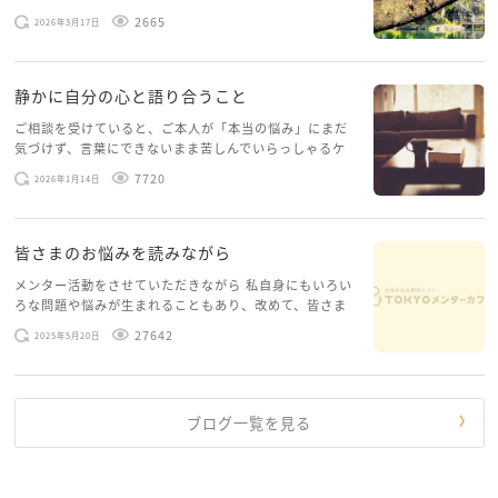
げたいという想いから、勇気を出して初めてブログを投
2665
2026年3月17日
稿してみようと思います。少し自分のことを書いてみま
す。 心に […]
静かに自分の心と語り合うこと
ご相談を受けていると、ご本人が「本当の悩み」にまだ
気づけず、言葉にできないまま苦しんでいらっしゃるケ
ースがありますお悩みというのは、心の深いところ（深
7720
2026年1月14日
層心理）に触れることで、まったく違う角度から解決の
糸口が見えてくること […]
皆さまのお悩みを読みながら
メンター活動をさせていただきながら 私自身にもいろい
ろな問題や悩みが生まれることもあり、改めて、皆さま
のお悩みを読みながら 「みんな、もがいてる。わたし
27642
2025年5月20日
だけじゃないんだな」と、逆に励まされるような日々で
す。 もう、わたし […]
ブログ一覧を見る