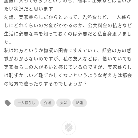
施設に入ってもらうというのも、簡単に出来るとは言いが
たい状況だと思います
勿論、実家暮らしだからといって、光熱費など、一人暮ら
しにどれくらいのお金がかかるのか、公共料金の払方など
生活に必要な事を知っておくのは必要だと私自身思いまし
た。
私は地方というか物凄い田舎にすんでいて、都会の方の感
覚がわからないのですが、私の友人などは、働いていても
実家暮らしの人が多いと感じているのですが、実家暮らし
は恥ずかしい／恥ずかしくないというような考え方は都会
の地方で違ったりするのでしょうか？
local_offer
一人暮らし
介護
夫婦
結婚