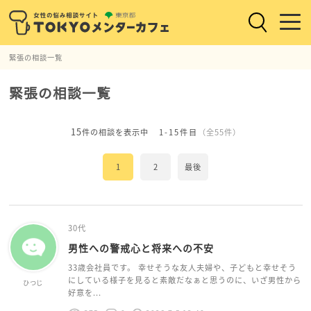
緊張の相談一覧
緊張の相談一覧
15
件の相談を表示中
1-15件目
（全55件）
1
2
最後
30代
男性への警戒心と将来への不安
33歳会社員です。 幸せそうな友人夫婦や、子どもと幸せそう
にしている様子を見ると素敵だなぁと思うのに、いざ男性から
ひつじ
好意を...