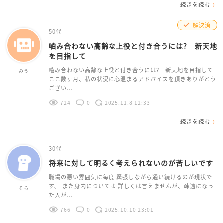
続きを読む
解決済
50代
嚙み合わない高齢な上役と付き合うには? 新天地
を目指して
嚙み合わない高齢な上役と付き合うには? 新天地を目指して
みう
ここ数ヶ月、私の状況に心温まるアドバイスを頂きありがとう
ござい...
724
0
2025.11.8 12:33
続きを読む
30代
将来に対して明るく考えられないのが苦しいです
職場の悪い雰囲気に毎度 緊張しながら通い続けるのが現状で
す。 また身内については 詳しくは言えませんが、疎遠になっ
そら
た人が...
766
0
2025.10.10 23:01