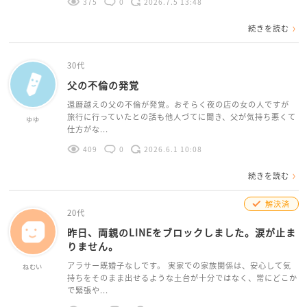
375
0
2026.7.5 13:48
続きを読む
30代
父の不倫の発覚
還暦越えの父の不倫が発覚。おそらく夜の店の女の人ですが
旅行に行っていたとの話も他人づてに聞き、父が気持ち悪くて
ゆゆ
仕方がな...
409
0
2026.6.1 10:08
続きを読む
解決済
20代
昨日、両親のLINEをブロックしました。涙が止ま
りません。
アラサー既婚子なしです。 実家での家族関係は、安心して気
ねむい
持ちをそのまま出せるような土台が十分ではなく、常にどこか
で緊張や...