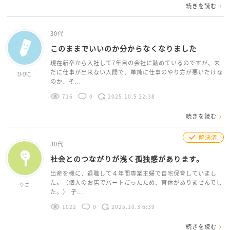
続きを読む
30代
このままでいいのか分からなくなりました
現在新卒から入社して7年目の会社に勤めているのですが、未
だに仕事が出来ない人間で、単純に仕事のやり方が悪いだけな
ひびこ
のか、そ...
716
0
2025.10.5 22:38
続きを読む
解決済
30代
社会とのつながりが浅く孤独感があります。
出産を機に、退職して４年間専業主婦で自宅保育していまし
た。（個人のお店でパートだったため、育休がありませんでし
りさ
た。） 子...
1022
0
2025.10.3 6:39
続きを読む