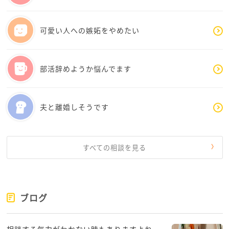
言葉も、もう少し信用してもいいと思います。
可愛い人への嫉妬をやめたい
今のご自分に満足してください。そしてそのご自分を
作り上げたのは、フグさんの努力の賜物であることを
忘れないでいただきたいです。
部活辞めようか悩んでます
夫と離婚しそうです
すべての相談を見る
ブログ