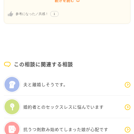
続きを読む
本当の自分を出す勇気が無いとお感じですが、誰でも
そうなのではないでしょうか。他人の前での顔、家族
1
参考になった／共感！
の前での顔、職場での顔などを皆さん使い分けて演じ
ながら生活していると思います。
今の職場がとても順調なのですね。それでは、そのこ
とに満足して感謝すれば、フグさんの中で何か変化す
るものが産まれてくるのではないかと思います。
この相談に関連する相談
「私はこれでいい」「今のままで満足」と思えると、
随分違うと思うのですが。いかがでしょうか。
夫と離婚しそうです。
夫さんから「反社会的人格で〜罪悪感を持たない」と
言われたそうですね。果たして本当にそうでしょう
か、私は違うと思いますけど。夫さんは頭がとても良
婚約者とのセックスレスに悩んでいます
いそうですが、だからといってその言葉を丸ごと信じ
なくてもいいと思います。
抗うつ剤飲み始めてしまった娘が心配です
むしろ、フグさんの行為を感謝してくれている方々の