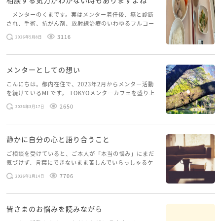
相談する気力がわかない時もありますよね
メンターのくまです。実はメンター着任後、癌と診断
され、手術、抗がん剤、放射線治療のいわゆるフルコー
スを体験していて、しばらくメンターカフェに来られて
3116
2026年5月8日
いませんでした。体力だけでなく、気力も落ちパソコン
を開くこともできない […]
メンターとしての想い
こんにちは。都内在住で、2023年2月からメンター活動
を続けているMFです。 TOKYOメンターカフェを盛り上
げたいという想いから、勇気を出して初めてブログを投
2650
2026年3月17日
稿してみようと思います。少し自分のことを書いてみま
す。 心に […]
静かに自分の心と語り合うこと
ご相談を受けていると、ご本人が「本当の悩み」にまだ
気づけず、言葉にできないまま苦しんでいらっしゃるケ
ースがありますお悩みというのは、心の深いところ（深
7706
2026年1月14日
層心理）に触れることで、まったく違う角度から解決の
糸口が見えてくること […]
皆さまのお悩みを読みながら