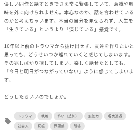
優しい同僚と話すときでさえ常に緊張していて、意識や興
味を外に向けられません。本心なのか、話を合わせている
のかと考えちゃいます。本当の自分を見せられず、人生を
「生きている」というより「演じている」感覚です。
10年以上前のトラウマから抜け出せず、友達を作りたいと
思っても、どうせいつか離れていくと感じてしまいます。
その兆しばかり探してしまい、楽しく話せたとしても、
「今日と明日がつながっていない」ように感じてしまいま
す。
どうしたらいいのでしょか。
トラウマ
執着
怖い（恐怖）
無気力
現実逃避
local_offer
社会人
緊張
罪悪感
職場