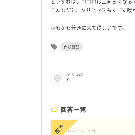
どうすれば、ココロは上向きになる
こんなだと、クリスマスもすごく暖
秋も冬も普通に来て欲しいです。
local_offer
自殺願望
あなたに共感
7
回答一覧
解決
2023.8.22 15:21