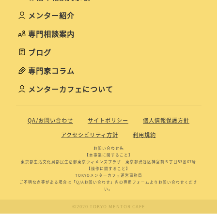
メンター紹介
専門相談案内
ブログ
専門家コラム
メンターカフェについて
QA/お問い合わせ
サイトポリシー
個人情報保護方針
アクセシビリティ方針
利用規約
お問い合わせ先
【本事業に関すること】
東京都生活文化局都民生活部東京ウィメンズプラザ 東京都渋谷区神宮前５丁目53番67号
【操作に関すること】
TOKYOメンターカフェ運営事務局
ご不明な点等がある場合は「Q/Aお問い合わせ」内の専用フォームよりお問い合わせくださ
い。
©2020 TOKYO MENTOR CAFE