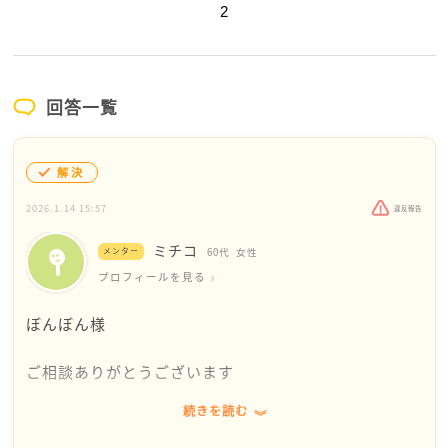
2
回答一覧
解決
2026.1.14 15:57
違反報告
ミチコ
メンター
60代
女性
プロフィールを見る
ぼんぼん様
ご相談ありがとうございます
続きを読む
私は「よく言った！拍手を送ります」と思っていま
す。もうそろそろ義両親も気がついてもよい頃だと思