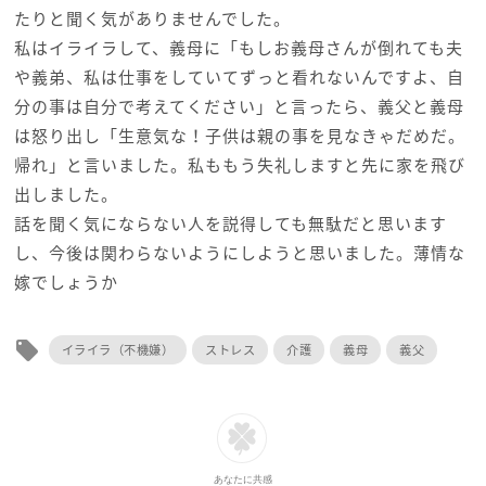
たりと聞く気がありませんでした。
私はイライラして、義母に「もしお義母さんが倒れても夫
や義弟、私は仕事をしていてずっと看れないんですよ、自
分の事は自分で考えてください」と言ったら、義父と義母
は怒り出し「生意気な！子供は親の事を見なきゃだめだ。
帰れ」と言いました。私ももう失礼しますと先に家を飛び
出しました。
話を聞く気にならない人を説得しても無駄だと思います
し、今後は関わらないようにしようと思いました。薄情な
嫁でしょうか
local_offer
イライラ（不機嫌）
ストレス
介護
義母
義父
あなたに共感