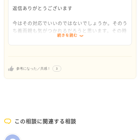
返信ありがとうございます
今はその対応でいいのではないでしょうか。そのう
ち義両親も気がつかれるだろうと思います。その時
続きを読む
に手を差し伸べれば、それで充分だと思います。
どうぞご自分を大切になさってください。
3
参考になった／共感！
この相談に関連する相談