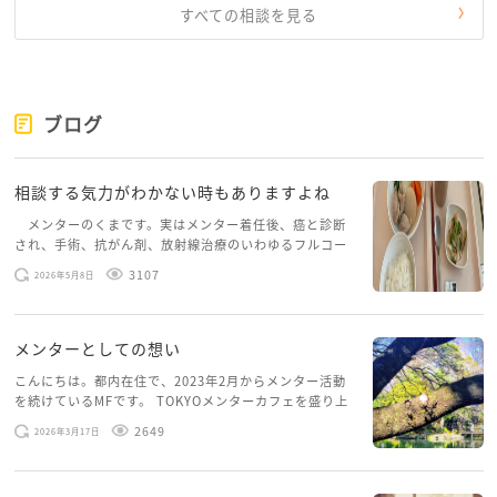
すべての相談を見る
ブログ
相談する気力がわかない時もありますよね
メンターのくまです。実はメンター着任後、癌と診断
され、手術、抗がん剤、放射線治療のいわゆるフルコー
スを体験していて、しばらくメンターカフェに来られて
3107
2026年5月8日
いませんでした。体力だけでなく、気力も落ちパソコン
を開くこともできない […]
メンターとしての想い
こんにちは。都内在住で、2023年2月からメンター活動
を続けているMFです。 TOKYOメンターカフェを盛り上
げたいという想いから、勇気を出して初めてブログを投
2649
2026年3月17日
稿してみようと思います。少し自分のことを書いてみま
す。 心に […]