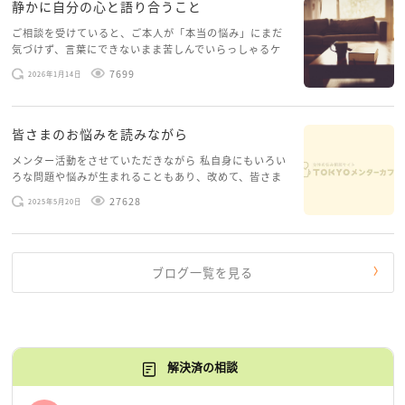
静かに自分の心と語り合うこと
ご相談を受けていると、ご本人が「本当の悩み」にまだ
気づけず、言葉にできないまま苦しんでいらっしゃるケ
ースがありますお悩みというのは、心の深いところ（深
7699
2026年1月14日
層心理）に触れることで、まったく違う角度から解決の
糸口が見えてくること […]
皆さまのお悩みを読みながら
メンター活動をさせていただきながら 私自身にもいろい
ろな問題や悩みが生まれることもあり、改めて、皆さま
のお悩みを読みながら 「みんな、もがいてる。わたし
27628
2025年5月20日
だけじゃないんだな」と、逆に励まされるような日々で
す。 もう、わたし […]
ブログ一覧を見る
解決済の相談