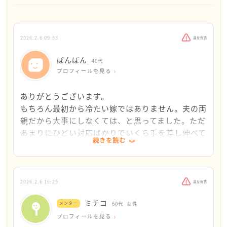
います。ぼんぼんさんご夫婦以外に頼る所は無いとい
うことに。これからも、ぼんぼんさんはこのままの態
度で対応なさるのが良いかなと思います。
2026.2.6 09:53
違反報告
いつかはこんな日が来るのです。はっきりと説明して
ぼんぼん
40代
現実を直視してもらう方が、後々お互いが楽に生活で
プロフィールを見る
きる気がします。
ありがとうございます。
私がぼんぼんさんにこの様な回答をするのは、なんだ
もちろん最初から冷たい嫁ではありません。夫の両
かんだ言っても、ぼんぼんさんに愛があると感じるか
親だから大事にしなくては、と思ってました。ただ
らです。過去のご相談を読んで本当にそう思っていま
あまりにひどい対応ばかりでいくら手を差し伸べて
続きを読む
す。薄情な嫁とは全く思いません。自信を持って進ん
も行動しない、口ばかりだと助ける気も起きなくな
でくださいね。
ります。
2026.2.6 16:25
違反報告
ミチコ
メンター
60代
女性
プロフィールを見る