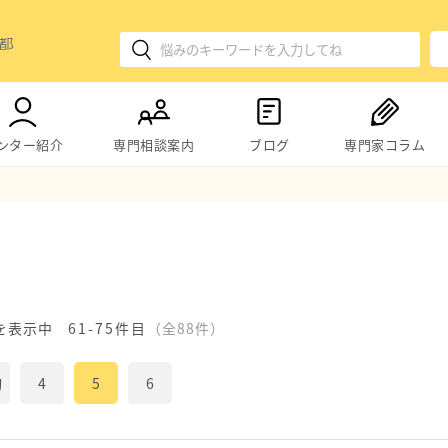
ンター紹介
専門相談案内
ブログ
専門家コラム
を表示中
61-75件目
（全88件）
初
4
5
6