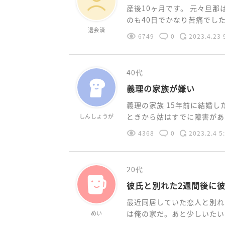
産後10ヶ月です。 元々旦
のも40日でかなり苦痛でした。 
退会済
6749
0
2023.4.23 
40代
義理の家族が嫌い
義理の家族 15年前に結婚
ときから姑はすでに障害があり
しんしょうが
4368
0
2023.2.4 5
20代
彼氏と別れた2週間後に
最近同居していた恋人と別れ
は俺の家だ。あと少しいたいな
めい