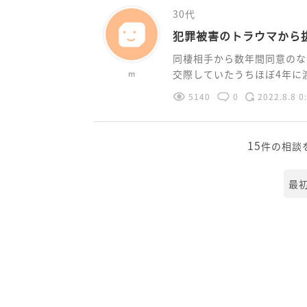
30代
犯罪被害のトラウマから
同棲相手から数年間同意のな
交際していたうちほぼ4年に渡っ
m
5140
0
2022.8.8 0
15
件の相談
最