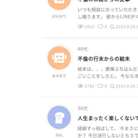
いつも相談にのっていただき
し綴ります。 彼からLINEがく
はんなり
2922
0
2023.9.22 
40代
不倫の行末からの結末
結末は、、、爆弾ぶち込んだ
ごいことをしたと。 今なら冷静
はんなり
2782
0
2023.9.20 
30代
人生まったく楽しくない
経緯すっ飛ばして、 今まさ
か？ 今日決行しないともうでき
のん