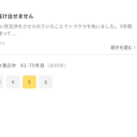
抜け出せません
い性交渉をさせられていたことでトラウマを負いました。 6年間
て ...
:04
続きを読む
を表示中
61-75件目
（全88件）
初
4
5
6