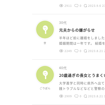
2911
0
2023.9.6 2
30代
元夫からの嫌がらせ
半年ほど前に離婚をしました
婚姻期間は一年です。 結婚を機
世
2249
0
2023.8.21 
40代
20歳過ぎの長女とうまく
大学進学と同時に県外へ出て
銭トラブルなどなどと警察のお
ごりぽん
2909
0
2023.8.21 