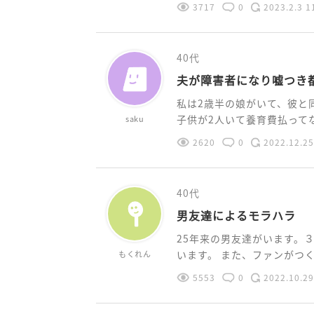
3717
0
2023.2.3 1
40代
夫が障害者になり嘘つき
私は2歳半の娘がいて、彼と
子供が2人いて養育費払ってな
saku
2620
0
2022.12.25
40代
男友達によるモラハラ
25年来の男友達がいます。
います。 また、ファンがつくお
もくれん
5553
0
2022.10.29