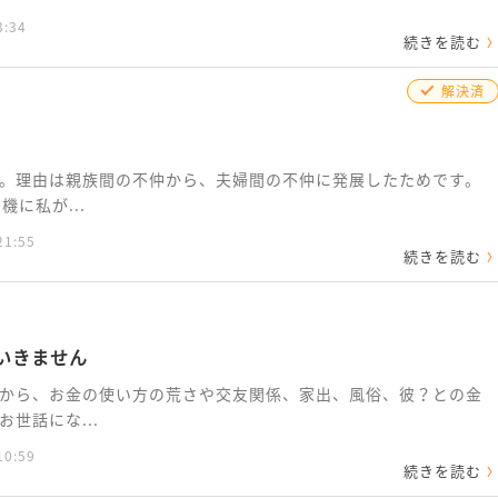
3:34
続きを読む
解決済
。理由は親族間の不仲から、夫婦間の不仲に発展したためです。
に私が...
21:55
続きを読む
いきません
から、お金の使い方の荒さや交友関係、家出、風俗、彼？との金
世話にな...
10:59
続きを読む