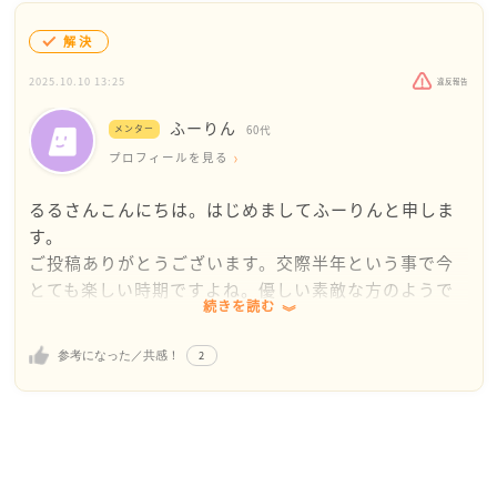
解決
2025.10.10 13:25
違反報告
ふーりん
メンター
60代
プロフィールを見る
るるさんこんにちは。はじめましてふーりんと申しま
す。
ご投稿ありがとうございます。交際半年という事で今
とても楽しい時期ですよね。優しい素敵な方のようで
続きを読む
すね。他のご投稿も読ませていただきました。転職活
動中という事ですが、頑張っていらっしゃるのだろ
2
参考になった／共感！
う、と思いました。
そんな中彼氏さんの宗教の問題、悩ましいですよね。
私自身、どのようにお返事をしたものかといろいろ考
えました。返信が遅くなってしまって申し訳ありませ
ん。