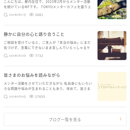
こんにちは。都内在住で、2023年2月からメンター活動
を続けているMFです。 TOKYOメンターカフェを盛り上
げたいという想いから、勇気を出して初めてブログを投
2681
2026年3月17日
稿してみようと思います。少し自分のことを書いてみま
す。 心に […]
静かに自分の心と語り合うこと
ご相談を受けていると、ご本人が「本当の悩み」にまだ
気づけず、言葉にできないまま苦しんでいらっしゃるケ
ースがありますお悩みというのは、心の深いところ（深
7732
2026年1月14日
層心理）に触れることで、まったく違う角度から解決の
糸口が見えてくること […]
皆さまのお悩みを読みながら
メンター活動をさせていただきながら 私自身にもいろい
ろな問題や悩みが生まれることもあり、改めて、皆さま
のお悩みを読みながら 「みんな、もがいてる。わたし
27655
2025年5月20日
だけじゃないんだな」と、逆に励まされるような日々で
す。 もう、わたし […]
ブログ一覧を見る