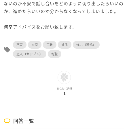
ないのか不安で話し合いをどのように切り出したらいいの
か、進めたらいいのか分からなくなってしまいました。
何卒アドバイスをお願い致します。
不安
交際
宗教
彼氏
怖い（恐怖）
local_offer
恋人（カップル）
転職
あなたに共感
1
回答一覧