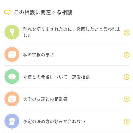
当たり前の答えになってしまいますが、彼氏さんとし
っかり話し合うしかないと思います。その宗教につい
この相談に関連する相談
て自分はどう思っているのか、を正直にありのまま話
していくしかないのかな、と思います。るるさんはも
別れを切り出されたのに、撤回したいと言われま
しかしたら、彼氏さんに脱退してほしいというのが本
した
音なのかもしれません。彼氏さんももしかしたら同じ
宗教にかかわって欲しいと思っているかもしれませ
ん。お互いの気持ちのすり合わせをしっかりされるこ
私の性根の悪さ
とがとても大切だと思います。
今の楽しい交際が終わってしまうのではないか、とご
心配でしょうし、彼氏さんを傷つけてしまうのではな
元彼との今後について 恋愛相談
いか、と不安な気持ちでしょう。るるさんのタイミン
グで少しずつ伝えていかれてはいかがですか。ゆっく
り、小出しでいいと思います。るるさんが少しでも前
大学の友達との距離感
に進めるよう願っています。
予定の決め方の好みが合わない