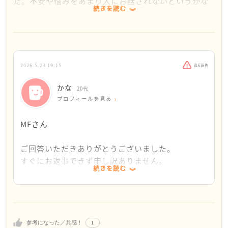
た。不安や悩みをあまり人にお話されないというかな
続きを読む
さんが、こうやって相談を投稿していただけたことを
私はうれしく思います。
いままでできていなかったことが手につかなくなって
しまうことは、辛いですよね。不安を解消しようとし
2026.5.23 19:15
違反報告
ても悩みがなかなか消えないのも、それだけかなさん
が真剣に人生を考えている証拠だと思います。
かな
20代
プロフィールを見る
私の体験になりますが、不安をかかえやすいため、不
安を解消しようとすると、それすらストレスになって
MFさん
しまいます。不安を解消するよりも不安があっても
日々を過ごしていけるんだ、という実感を積み重ねる
ご回答いただきありがとうございました。
方向にシフトしています。
すぐにお返事できず申し訳ありません。
続きを読む
不安があっても、ごはんが食べられた、眠れた、お風
不安がある中でもできたことをカウントしていくと
呂にはいれた、勉強できた、などなど、小さなことで
いうのが、私にはなかった視点でした。
も、できたことを積み重ねています。
今まではずっとどうしたら不安をなくせるんだろう
できないことを考えるよりは、できたことをカウント
という方向で考えていたので、少しずつ実践してみ
1
参考になった／共感！