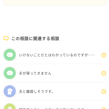
しています。
たいなと思いました。
以前はできた運動できないことが気にかかれば、家の
また、社会人になっても色々な制度があることも、
中でスクワットを数回するだけでも。小さなことから
知っていたのに一人で考えていると抜け落ちてしま
はじめるのもいいと思います。
っていたことです。
そう言っていただけて、少し不安が楽になりまし
社会人になっても有給休暇や病気休暇の制度を利用し
た。
この相談に関連する相談
ながら疲れた身体を休める方法はちゃんとあるので、
あまり悲観しなくても大丈夫だと思います。
他にも、私の質問をよく読んでいただき、無理せず
いけないことだとはわかっているのですが……
休みながらと言っていただけてとても嬉しかったで
また、たまには「明日の自分のことは、明日の自分が
す。
なんとかしてくれる」と思ってみるのもいいかなあ、
本当にありがとうございました。
と思います。
夫が帰ってきません
無理せず辛いときは休みながら、自分を責めず、でき
ることを見つめて日々を過ごしてほしいです。
夫と離婚しそうです。
かなさんのことを応援しています。お読みいただき、
ありがとうございました。