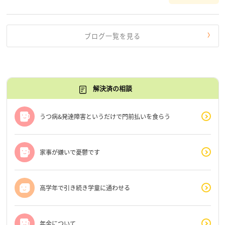
だけじゃないんだな」と、逆に励まされるような日々で
す。 もう、わたし […]
ブログ一覧を見る
解決済の相談
うつ病&発達障害というだけで門前払いを食らう
家事が嫌いで憂鬱です
高学年で引き続き学童に通わせる
年金について