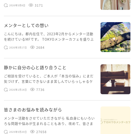
スを体験していて、しばらくメンターカフェに来られて
3171
2026年5月8日
いませんでした。体力だけでなく、気力も落ちパソコン
を開くこともできない […]
メンターとしての想い
こんにちは。都内在住で、2023年2月からメンター活動
を続けているMFです。 TOKYOメンターカフェを盛り上
げたいという想いから、勇気を出して初めてブログを投
2684
2026年3月17日
稿してみようと思います。少し自分のことを書いてみま
す。 心に […]
静かに自分の心と語り合うこと
ご相談を受けていると、ご本人が「本当の悩み」にまだ
気づけず、言葉にできないまま苦しんでいらっしゃるケ
ースがありますお悩みというのは、心の深いところ（深
7736
2026年1月14日
層心理）に触れることで、まったく違う角度から解決の
糸口が見えてくること […]
皆さまのお悩みを読みながら
メンター活動をさせていただきながら 私自身にもいろい
ろな問題や悩みが生まれることもあり、改めて、皆さま
のお悩みを読みながら 「みんな、もがいてる。わたし
27658
2025年5月20日