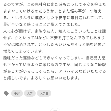
るのですが、この先社会に出た時もこうして不安を抱えた
ままやっていけるのだろうか、とまた悩み事が一つ増え
る、というふうに漠然とした不安感に毎日追われていて、
最近辛いなと感じることが増えてきました。
人に心が開けず、家族や友人、知人にこういったことは話
せず、かといってAIなどに不安を打ち込んでみてもあまり
不安は解消されず、どうしたらいいんだろうと悩む時間が
増えてしまっています。
趣味だった運動などもできなくなってしまい、自己効力感
も下がっているように感じるのですが、同じようなご経験
がある方がいらっしゃったら、アドバイスなどいただける
と嬉しいです。よろしくお願いいたします。
local_offer
不安
大学
大学生