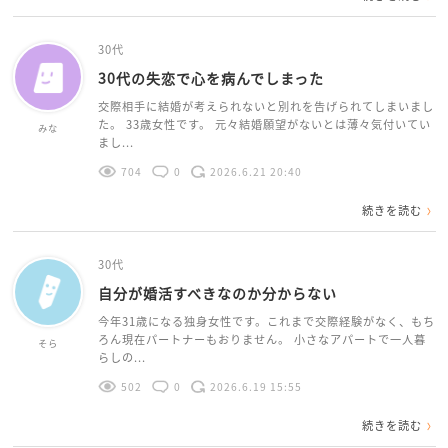
30代
30代の失恋で心を病んでしまった
交際相手に結婚が考えられないと別れを告げられてしまいまし
た。 33歳女性です。 元々結婚願望がないとは薄々気付いてい
みな
まし...
704
0
2026.6.21 20:40
続きを読む
30代
自分が婚活すべきなのか分からない
今年31歳になる独身女性です。これまで交際経験がなく、もち
ろん現在パートナーもおりません。 小さなアパートで一人暮
そら
らしの...
502
0
2026.6.19 15:55
続きを読む