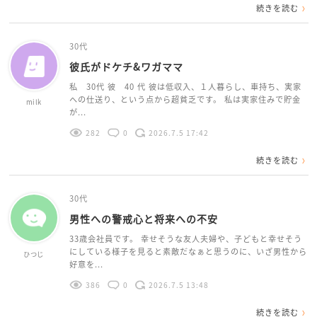
続きを読む
30代
彼氏がドケチ&ワガママ
私 30代 彼 40 代 彼は低収入、１人暮らし、車持ち、実家
への仕送り、という点から超貧乏です。 私は実家住みで貯金
milk
が...
282
0
2026.7.5 17:42
続きを読む
30代
男性への警戒心と将来への不安
33歳会社員です。 幸せそうな友人夫婦や、子どもと幸せそう
にしている様子を見ると素敵だなぁと思うのに、いざ男性から
ひつじ
好意を...
386
0
2026.7.5 13:48
続きを読む