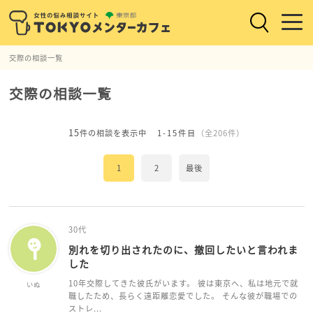
交際の相談一覧
交際の相談一覧
15
件の相談を表示中
1-15件目
（全206件）
1
2
最後
30代
別れを切り出されたのに、撤回したいと言われま
した
10年交際してきた彼氏がいます。 彼は東京へ、私は地元で就
いぬ
職したため、長らく遠距離恋愛でした。 そんな彼が職場での
ストレ...