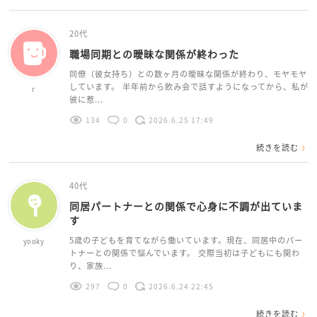
20代
職場同期との曖昧な関係が終わった
同僚（彼女持ち）との数ヶ月の曖昧な関係が終わり、モヤモヤ
しています。 半年前から飲み会で話すようになってから、私が
r
彼に惹...
134
0
2026.6.25 17:49
続きを読む
40代
同居パートナーとの関係で心身に不調が出ていま
す
5歳の子どもを育てながら働いています。現在、同居中のパー
yooky
トナーとの関係で悩んでいます。 交際当初は子どもにも関わ
り、家族...
297
0
2026.6.24 22:45
続きを読む