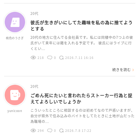
20代
彼氏が生きがいにしてた趣味を私の為に捨てよう
とする
20代の地方に住んでる会社員です。私には同棲中の7つ上の彼
桃色のうさぎ
氏がいて来年には籍を入れる予定です。 彼氏にはライブに行
くとい...
218
0
2026.7.11 16:16
続きを読む
20代
ごめん死にたいと言われたらストーカー行為と捉
えてよろしいでしょうか
こういったところに相談するのは初めてなので戸惑いますが、
yunicoon
自分が県外で住み込みのバイトをしてたときに土地が山だった
為職場の...
294
0
2026.7.8 17:22