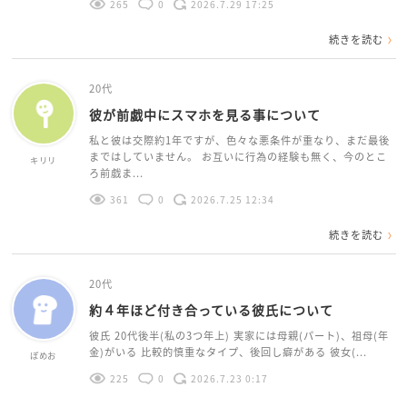
265
0
2026.7.29 17:25
続きを読む
20代
彼が前戯中にスマホを見る事について
私と彼は交際約1年ですが、色々な悪条件が重なり、まだ最後
まではしていません。 お互いに行為の経験も無く、今のとこ
キリリ
ろ前戯ま...
361
0
2026.7.25 12:34
続きを読む
20代
約４年ほど付き合っている彼氏について
彼氏 20代後半(私の3つ年上) 実家には母親(パート)、祖母(年
金)がいる 比較的慎重なタイプ、後回し癖がある 彼女(...
ぽめお
225
0
2026.7.23 0:17