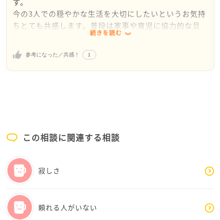
す。
今の3人での穏やかな生活を大切にしたいというお気持
ちとても共感します。普段は家事や育児に協力的な旦
続きを読む
那様だからこそ、この一点における価値観の違いの戸
惑いがありますよね。
1
参考になった／共感！
自分の人生は自分で決めたいという願いは当然のこと
です。一人の人間として、自分の心地よい居場所や生
活の形を追求するのは、あたりまえであり大切です。
旦那様の考える「嫁として当たり前」という価値観
と、じゅみさんの「自律して生きたい」というお気持
ちとの間に隔たりがあり、その折り合いをどうつけて
いくかという点がポイントですね。
この相談に関連する相談
お義母様との関係を良好に保つために、あえて適切な
距離感を選ぼうとする姿勢は賢明だと思います。同居
して失敗した人の話もよく聞きます。距離があるから
寂しさ
こそ今の適度な交流が成り立っているのですよね。そ
のバランスを崩したくないと願うのは、お義母様を嫌
っているのではなく、むしろ争いを避けて尊重し合い
頼れる人がいない
たいという思いの表れですよね。