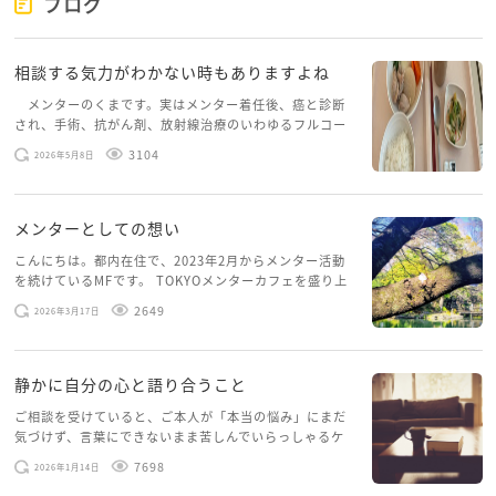
ブログ
相談する気力がわかない時もありますよね
メンターのくまです。実はメンター着任後、癌と診断
され、手術、抗がん剤、放射線治療のいわゆるフルコー
スを体験していて、しばらくメンターカフェに来られて
3104
2026年5月8日
いませんでした。体力だけでなく、気力も落ちパソコン
を開くこともできない […]
メンターとしての想い
こんにちは。都内在住で、2023年2月からメンター活動
を続けているMFです。 TOKYOメンターカフェを盛り上
げたいという想いから、勇気を出して初めてブログを投
2649
2026年3月17日
稿してみようと思います。少し自分のことを書いてみま
す。 心に […]
静かに自分の心と語り合うこと
ご相談を受けていると、ご本人が「本当の悩み」にまだ
気づけず、言葉にできないまま苦しんでいらっしゃるケ
ースがありますお悩みというのは、心の深いところ（深
7698
2026年1月14日
層心理）に触れることで、まったく違う角度から解決の