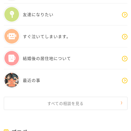
旦那様は長男としての責任感や、育ってきた環境から
くる価値観を持っていらっしゃるようですね。しか
友達になりたい
し、住み方は生活の基盤であり、そこでの安らぎは人
生の質に直結します。将来、介護や同居といった大き
なテーマが控えているからこそ、今感じている「納得
すぐ泣いてしまいます。
できない」という感覚を、自分自身の正直な声として
大切にした方が良いと思います。
嫁という立場であっても、自分の希望をすべて諦めない
結婚後の居住地について
といけないことはありません。家族の形は時代ととも
に変化していますし、夫婦であってもお互いの尊厳を
守り合うことは大切なことです。今はまだ結論を急ぐ
最近の事
必要はないかもしれませんが、まずはご自身が何を一
番大切にしたいのか、その軸を揺らさずに選択肢を考
えることが大切だと思います。じゅみさんが納得でき
る未来が見つかることを、心から願っております。
すべての相談を見る