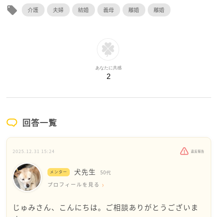
local_offer
介護
夫婦
結婚
義母
離婚
離婚
あなたに共感
2
回答一覧
2025.12.31 15:24
違反報告
犬先生
メンター
50代
プロフィールを見る
じゅみさん、こんにちは。ご相談ありがとうございま