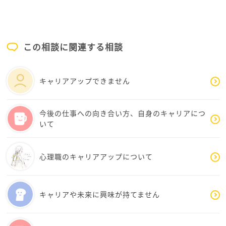
そんなこんなをしても、気持ちは晴れない、つらい、
結局は自分次第。それは分かっているのに、なかな
という事であれば、前回お伝えした通り、転職する、
か好転させることを許さない自分がいるのだなと…
というのもアリだと思います。肩の力を抜いて、考え
吹っ切る？区切りをつける？諦める？ことができる
てみてくださいね。
ようにならなくちゃ。と思うばかりですが、毎日で
この相談に関連する相談
きたことをメモするようにしてみたいと思います。
キャリアアップできません
お返事ありがとうございました。
今後の仕事への向き合い方、自身のキャリアにつ
いて
心理職のキャリアアップについて
キャリアや未来に興味が持てません