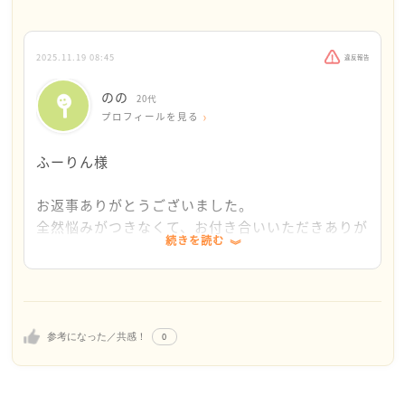
られているようですね。企画書作成に携わるなんて、
すごいと思いましたし、頑張っていらっしゃるんだな
あとちょっと感動してしまいました。でもののさんに
2025.11.19 08:45
違反報告
してみたら、一ひとつやってはできないの繰り返し、
トラブルは自分の責任、到達する答えはあるわけでも
のの
20代
ない仕事、なのですね。それではつらい、しんどい、
プロフィールを見る
となってしまうのも無理はないかと思います。厳しい
現実にばかり目がいってしまうのもとてもよくわかり
ふーりん様
ます。
私見ですが、クリエイティブ系の仕事というのは又、
お返事ありがとうございました。
民間企業の仕事というのはトライアンドエラー、やっ
全然悩みがつきなくて、お付き合いいただきありが
続きを読む
てみて、失敗したらリカバーして、その経験を積み重
とうございます。
ねて学んでいく、という方法が多いように思います。
上司や先輩から、未経験で初めての民間企業なのだ
むやみに失敗にとらわれずに、冷静に自分を振り返ら
からできなくて当たり前だし、これから出来るよう
れたらいいのかな、という気がします。今日は何をし
になればいいと言葉をもらいました。
たか何があったかノートを書いたり、もっと簡単にス
周りは優しい言葉をくれるのに、それを素直に受け
0
参考になった／共感！
マホにメモってもいいと思います。いっきにどうにか
取れていない意地悪さ、頑固さに自分の至らない点
しようとするのではなく、少しずつののさんのペース
をひしひしと感じています。
で、でいいのではありませんか。