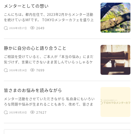
メンターとしての想い
こんにちは。都内在住で、2023年2月からメンター活動
を続けているMFです。 TOKYOメンターカフェを盛り上
げたいという想いから、勇気を出して初めてブログを投
2649
2026年3月17日
稿してみようと思います。少し自分のことを書いてみま
す。 心に […]
静かに自分の心と語り合うこと
ご相談を受けていると、ご本人が「本当の悩み」にまだ
気づけず、言葉にできないまま苦しんでいらっしゃるケ
ースがありますお悩みというのは、心の深いところ（深
7699
2026年1月14日
層心理）に触れることで、まったく違う角度から解決の
糸口が見えてくること […]
皆さまのお悩みを読みながら
メンター活動をさせていただきながら 私自身にもいろい
ろな問題や悩みが生まれることもあり、改めて、皆さま
のお悩みを読みながら 「みんな、もがいてる。わたし
27627
2025年5月20日
だけじゃないんだな」と、逆に励まされるような日々で
す。 もう、わたし […]