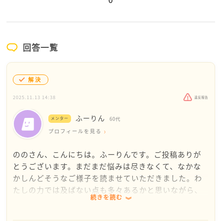
0
回答一覧
解決
2025.11.13 14:38
違反報告
ふーりん
メンター
60代
プロフィールを見る
ののさん、こんにちは。ふーりんです。ご投稿ありが
とうございます。まだまだ悩みは尽きなくて、なかな
かしんどそうなご様子を読ませていただきました。わ
たしの力では及ばない点も多々あるかと思いながら、
続きを読む
少しでも参考になればと思い、お返事します。
お仕事そのものは上司の方の手助けを借りながら進め