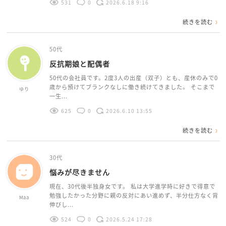
531
0
2026.6.18 9:16
続きを読む
50代
反抗期娘と配偶者
50代の会社員です。2度3人の出産（双子）とも、産休のみで0
歳から預けてブランクなしに働き続けてきました。 そこまで
ゆり
一生...
625
0
2026.6.10 13:55
続きを読む
30代
悩みが尽きません
現在、30代後半独身女です。 私は大学進学時に好きで得意で
勉強したかった分野に親の反対にあい進めず、半分仕方なく背
Maa
伸びし...
524
0
2026.5.24 17:28