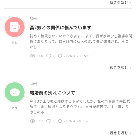
続きを読む
30代
高2娘との関係に悩んでいます
初めて相談させていただきます。 まず、我が家は少し複雑な関
係にありまして、数ヶ月前に私へのDVで夫が逮捕され、そこ
えむ
から一...
588
0
2026.4.23 15:00
続きを読む
30代
結婚前の別れについて
今年3つ上の彼と結婚する予定でしたが、私の貯金額で毎回揉
めてしまい破談となりそうです。 自分が原因で、主に肩こり
あり
や首の不...
382
0
2026.4.20 7:50
続きを読む