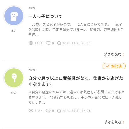
30代
一人っ子について
35歳、夫と息子がいます。 2人目についてです。 息子
を出産した時、予定日超過でバルーン、促進剤、帝王切開と7
えこ
年経...
1191
0
2025.11.23 23:11
続きを読む
解決済
20代
自分で思う以上に責任感がなく、仕事から逃げた
くなります。
※自分の経歴については、過去の相談歴をご参照いただけると
のの
助かります。 公務員から転職し、中小の広告代理店に入社し
てもうす...
1844
0
2025.11.13 14:38
続きを読む