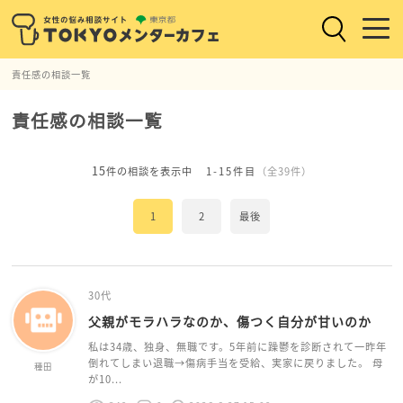
責任感の相談一覧
責任感の相談一覧
15
件の相談を表示中
1-15件目
（全39件）
1
2
最後
30代
父親がモラハラなのか、傷つく自分が甘いのか
私は34歳、独身、無職です。5年前に躁鬱を診断されて一昨年
倒れてしまい退職→傷病手当を受給、実家に戻りました。 母
種田
が10...