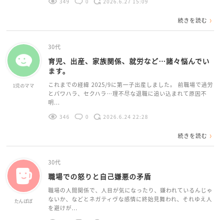
349
0
2026.6.27 15:09
続きを読む
30代
育児、出産、家族関係、就労など…諸々悩んでい
ます。
これまでの経緯 2025/9に第一子出産しました。 前職場で過労
1児のママ
とパワハラ、セクハラ…理不尽な退職に追い込まれて原因不
明...
346
0
2026.6.24 22:28
続きを読む
30代
職場での怒りと自己嫌悪の矛盾
職場の人間関係で、人目が気になったり、嫌われているんじゃ
ないか、などとネガティヴな感情に終始見舞われ、それゆえ人
たんぽぽ
を避けが...