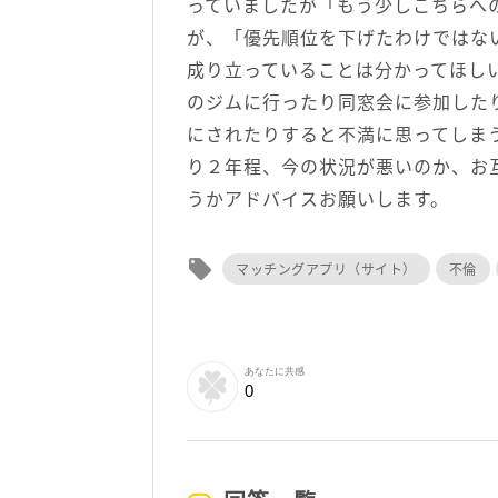
っていましたが「もう少しこちらへ
が、「優先順位を下げたわけではな
成り立っていることは分かってほし
のジムに行ったり同窓会に参加した
にされたりすると不満に思ってしま
り２年程、今の状況が悪いのか、お
うかアドバイスお願いします。
local_offer
マッチングアプリ（サイト）
不倫
あなたに共感
0