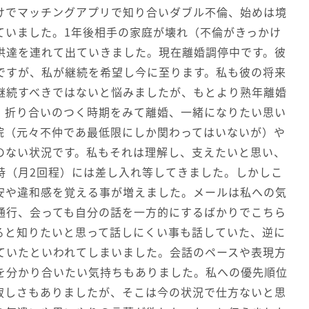
けでマッチングアプリで知り合いダブル不倫、始めは境
ていました。1年後相手の家庭が壊れ（不倫がきっかけ
供達を連れて出ていきました。現在離婚調停中です。彼
ですが、私が継続を希望し今に至ります。私も彼の将来
継続すべきではないと悩みましたが、もとより熟年離婚
、折り合いのつく時期をみて離婚、一緒になりたい思い
院（元々不仲であ最低限にしか関わってはいないが）や
のない状況です。私もそれは理解し、支えたいと思い、
時（月2回程）には差し入れ等してきました。しかしこ
安や違和感を覚える事が増えました。メールは私への気
通行、会っても自分の話を一方的にするばかりでこちら
ると知りたいと思って話しにくい事も話していた、逆に
ていたといわれてしまいました。会話のペースや表現方
を分かり合いたい気持ちもありました。私への優先順位
寂しさもありましたが、そこは今の状況で仕方ないと思