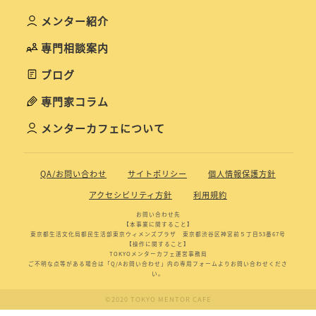
メンター紹介
専門相談案内
ブログ
専門家コラム
メンターカフェについて
QA/お問い合わせ
サイトポリシー
個人情報保護方針
アクセシビリティ方針
利用規約
お問い合わせ先
【本事業に関すること】
東京都生活文化局都民生活部東京ウィメンズプラザ 東京都渋谷区神宮前５丁目53番67号
【操作に関すること】
TOKYOメンターカフェ運営事務局
ご不明な点等がある場合は「Q/Aお問い合わせ」内の専用フォームよりお問い合わせくださ
い。
©2020 TOKYO MENTOR CAFE