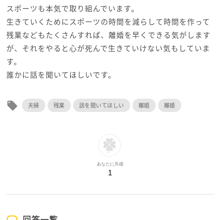
スポーツも本気で取り組んでいます。
生きていくためにスポーツの時間を減らして時間を作って
残業などもたくさんすれば、離婚を早くできる気がします
が、それをやると心が死んで生きていけない気もしていま
す。
誰かに話を聞いてほしいです。
local_offer
夫婦
残業
話を聞いてほしい
離婚
離婚
あなたに共感
1
回答一覧