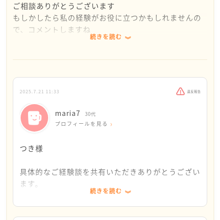
ご相談ありがとうございます
支援」や「生活支援制度」などの制度を知ることで、
もしかしたら私の経験がお役に立つかもしれませんの
「全部自分で抱えなくてもいいんだ」と感じられる瞬
で、コメントしますね
間があるかもしれません。
続きを読む
ただ、少々厳しい現実も中には含まれると思います
が、お読みいただけますと幸いです
２．法テラス
私が離婚をしたとき、既に両親は鬼籍に入っており、
収入に応じて無料で法律相談が受けられます。親権の
頼れる親戚は一人もいない状態でしたので、かなり準
不安も、早めに聞くと気持ちが整理できます。
備をしてから挑みました
2025.7.21 11:33
違反報告
３. 生活のために「全部を一気に頑張らない」こと
・貯金
maria7
30代
今は「もっと働かなきゃ」「スポーツを削らなきゃ」
目標は200万円くらいです
プロフィールを見る
と思われているかもしれませんが、今のフルタイムの
弁護士に相談しましたが、私の方に離婚の意思があ
お仕事も立派に頑張っておられますし、その上でスポ
り、弁護士に代理人として依頼する場合、別居は必須
つき様
ーツを続けているあなたには、すでに大きな力があり
だと言われました
ます。
何故なら、話し合いで離婚が決まれば良いのです
具体的なご経験談を共有いただきありがとうござい
が、例えば相手が有責者であったとしても必ず揉めま
ます。
話せる場所を増やすことで、それだけでも心が軽くな
続きを読む
す（話し合いが成立しないため）
・貯金
ることがあります。どうか、自分の心を守る選択を大
このため調停・裁判になる可能性が高く、同居をし
200万はもう少しでクリアできそうです。
切にしてくださいね。
ていると代理人として弁護士を立てることができない
また、別居の必要性も理解いたしました。