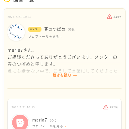
2025.7.21 08:13
違反報告
春のつばめ
メンター
50代
プロフィールを見る
maria7さん、
ご相談くださってありがとうございます。メンターの
春のつばめと申します。
誰にも話せない中で、こうして言葉にしてくださった
続きを読む
こと、それ自体がとても大きな一歩です。
性格の不一致で離婚を考えるなか、経済力や親との関
係、親権の不安など、たくさんの悩みを一人で抱えて
こられたんですね。さらに大切なスポーツを削って働
2025.7.21 10:53
違反報告
こうとするその真剣さと葛藤が伝わってきました。
maria7
30代
でも、心が壊れてしまっては、前に進めなくなってし
プロフィールを見る