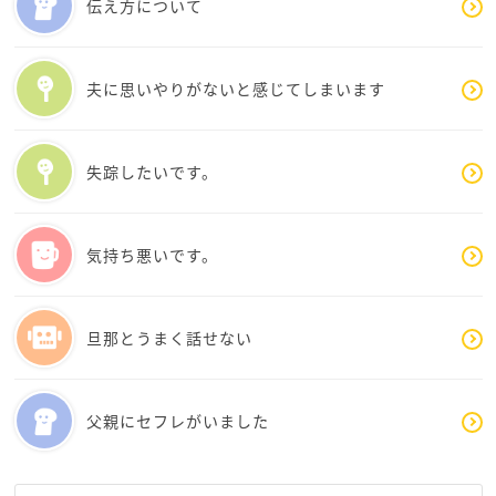
伝え方について
照らしてくれるはずです。
この先具体的にいつ何をするか、冷静に計画を立て
て、それに向かってコツコツ進んで行くことで、あ
そして、何よりも大切なのは「心の安定」です。心が
夫に思いやりがないと感じてしまいます
なたの雰囲気が変わり、「あれ？なんか変だな、い
落ち着くと、見える世界が変わって見えることもあり
つもと違うな」と夫さんが思うかもしれません
ます。今の苦しさを、どうかひとりで抱え込まず、信
そこで夫さんと再構築を選ぶか、それともやはり別
頼できる人や相談窓口で話してみてください。言葉に
居⇒離婚を選ぶかは、maria7さん次第になります
失踪したいです。
するだけで、少し心が軽くなることもあります。
いずれにせよ、あなたの心からの決断に素直に従っ
てください
焦らず、maria7さんの“心の灯り”を大切に。今の自分
応援しています
気持ち悪いです。
を認め、未来への小さな一歩を踏み出してみてくださ
い。応援しています。
旦那とうまく話せない
父親にセフレがいました