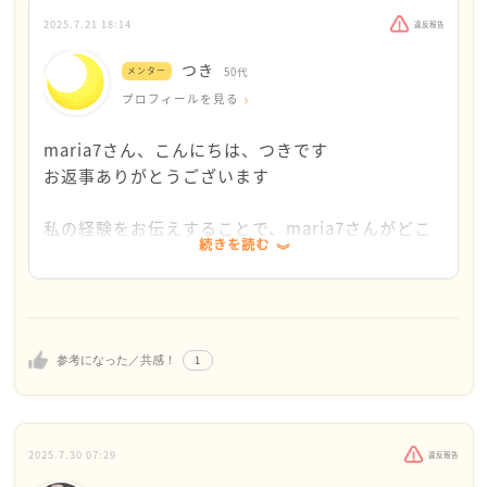
からです
2025.7.21 18:14
違反報告
・子供の意思を確認
・子供の意思を確認
つき
元夫は子供に対してもＤＶをしており、その点では
メンター
50代
子供は現時点で離婚を全く受け入れたくないようで
子供たちの意思は私と一致してました
プロフィールを見る
す。
別居⇒離婚、そのために転校をすることも受け入れ
ここがいちばんのネックです。
maria7さん、こんにちは、つきです
てくれました
お返事ありがとうございます
・証拠を集める
・証拠を集める
maria7さんは性格の不一致で離婚を望んでいらっし
>調停員を納得させられるような証拠はあります
私の経験をお伝えすることで、maria7さんがどこ
ゃいますが、何か調停員を納得させられるような証拠
か？
続きを読む
から手を付けたらよいかという迷いから、一つずつ
はありますか？
→ここがどう証拠にしていいのかわからないのが現
解決する方法を考える方向になったようで良かった
私の場合は、子供達への暴言の録音、子供用のノー
状です。
です
トＰＣを力ずくで曲げた時の写真、まともに話し合い
私が離婚したい理由は、私が夫のことを生理的に無
が出来ない状態のメールのやり取りのスクリーンショ
理と思っているからなのですが、
お子さんは離婚には反対なのですね…
ット、私の5年分の源泉徴収（経済ＤＶもあったた
生理的に無理な証拠を集める…？ということで自分
1
参考になった／共感！
もしかしたらですが、夫さんを選んだわけではな
め）、家事分担・経済的分担の不平等さを一覧表にま
の中でどうしていいかわからないので動きが止まっ
く、「このままの家族」が良いから、離婚を反対し
とめるなどをしました
てしまっているんだなと思いました。
ているのかもしれません
・取捨選択する
2025.7.30 07:29
違反報告
離婚するとき、悲しいのですがいくつか諦めました
・取捨選択する