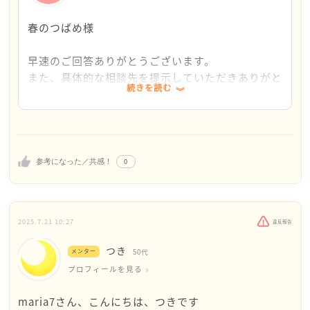
まいます。生きる力の源であるスポーツを、無理に手
放さなくてもいい道を探していきたいですね。
春のつばめ様
まずは、具体的にできることからとしての３つご提案
早速のご回答ありがとうございます。
させてください。
また、具体的な相談先を提示していただきありがと
続きを読む
１．自治体の相談窓口
うございます。
市区町村には、女性のための相談窓口や、離婚・DV・
今かなり頭が弱っているので、助かりました。
親権の相談を受け付けている部署があります。たとえ
特に経済的な支援について、先に相談すればいいの
ば「女性センター」「福祉課」「子育て支援課」「男
か！と少し心がホッとしています。もう少し頑張れ
女共同参画センター」などです。そこでは、法律の専
そうです。
0
参考になった／共感！
門家（弁護士）や福祉の担当者と無料でお話ができま
す。
2025.7.21 10:27
電話でも予約できますし、「今すぐ離婚するかどうか
違反報告
は決めていないけど、今の状況を話したい」というだ
つき
メンター
50代
けでも大丈夫です。話すだけで見える選択肢が増え、
プロフィールを見る
少し気持ちが整理されるのではないでしょうか。
maria7さん、こんにちは、つきです
また、経済的な不安が強い場合、自治体の「ひとり親