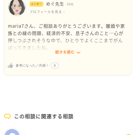
maria7さんが迷われている「生理的に無理」な事
残念ながら全部を手に入れることは非常に難しく、
私が諦めるのは、夫、そして必要があれば子どもを
めぐ先生
メンター
50代
例を書き留めてください
苦渋の選択をせざるを得なかったです
諦めます。自分以外の物は優先的に諦めていきま
プロフィールを見る
どういったことが許せないのか具体的な事例をメモ
なのでmaria7さん、もう一度よく考えてみてくださ
す。
し、それについて客観的に見つめてみてください
い
暮らしの維持は、現時点では経済的に、精神的には
maria7さん、ご相談ありがとうございます。離婚や家
例えばですが…
この離婚で何を残し、何を諦めるのか
息子にメリットがあるので一旦は維持します。
族との縁の問題、経済的不安、息子さんのこと…心が
私は元夫が口を開けて音を立てて食べる姿が生理的
収入か、お子さんか、自分のスポーツか、それとも
いちばん早くて息子が高校生になったら私がいなく
押しつぶされそうな中で、ひとりでよくここまでがん
にムリでした
離婚そのものを諦めて今の暮らしを維持するか
ても問題ない気はするので、1人で別居してもいい
ばってきましたね。
本人曰く、鼻の通りが悪くて、鼻呼吸できないから
自分の心を見つめるのは本当に辛いです
かな…と考え始めました。
続きを読む
仕方がないとのこと
でも覚悟を決めるうえでとても大切な事になります
この場合、新居に徐々に荷物を運んで、フェードア
スポーツはmaria7さんにとって大切な心の支えなのだ
副鼻腔炎の治療を勧めましたが、とにかく病院に行
0
ウト的に別居したいという気持ちが自分にあるんだ
参考になった／共感！
と思います。生きていくためにスポーツの時間を削っ
くこと自体を拒絶したため、食事は一緒にとらない
別居3年経てば婚姻関係が破綻しているため、調停で離
なとも今理解ができています。
て働くことは、確かに経済的な自立につながるかもし
ようにしました
婚が認められます
れません。でも、心が死んでしまったら本末転倒で
生理的にムリと言いつつ、実は私の本音としては、
調停では子供の養育費の額・面会などの約束を決める
具体的な道が見えてきて、大変参考になりました。
す。無理にすべてを犠牲にする必要はありません。
私が提案した病院へ行くことを拒絶し、逆切れした
場で、平均２～３回で終了します
改めまして、ありがとございました！
ことに嫌悪感を感じてました
どうかあなたにとって後悔のない選択をされますよう
まずは、すぐに離婚を進めるのではなく、今できる小
生理的にムリなのは、実は別な理由が潜んでいる可
に
さな準備から始めてみませんか。無料の法律相談や自
この相談に関連する相談
能性があります
治体の女性相談窓口などを利用し、現実的な選択肢を
書き出すことで、じっくりとご自身と向き合うこと
知ること、家計の見直しや今後の生活プランを書き出
ができますので、もしよかったらお試しください
してみること。そうした一歩一歩が、これからの道を