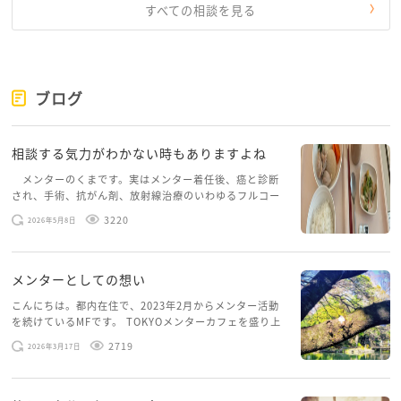
すべての相談を見る
ブログ
相談する気力がわかない時もありますよね
メンターのくまです。実はメンター着任後、癌と診断
され、手術、抗がん剤、放射線治療のいわゆるフルコー
スを体験していて、しばらくメンターカフェに来られて
3220
2026年5月8日
いませんでした。体力だけでなく、気力も落ちパソコン
を開くこともできない […]
メンターとしての想い
こんにちは。都内在住で、2023年2月からメンター活動
を続けているMFです。 TOKYOメンターカフェを盛り上
げたいという想いから、勇気を出して初めてブログを投
2719
2026年3月17日
稿してみようと思います。少し自分のことを書いてみま
す。 心に […]