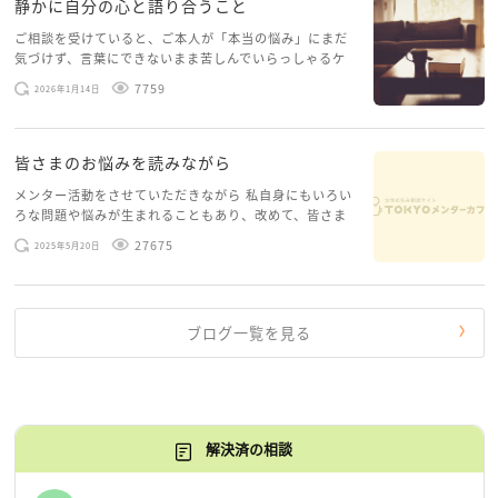
静かに自分の心と語り合うこと
ご相談を受けていると、ご本人が「本当の悩み」にまだ
気づけず、言葉にできないまま苦しんでいらっしゃるケ
ースがありますお悩みというのは、心の深いところ（深
7759
2026年1月14日
層心理）に触れることで、まったく違う角度から解決の
糸口が見えてくること […]
皆さまのお悩みを読みながら
メンター活動をさせていただきながら 私自身にもいろい
ろな問題や悩みが生まれることもあり、改めて、皆さま
のお悩みを読みながら 「みんな、もがいてる。わたし
27675
2025年5月20日
だけじゃないんだな」と、逆に励まされるような日々で
す。 もう、わたし […]
ブログ一覧を見る
解決済の相談