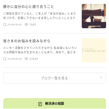
静かに自分の心と語り合うこと
ご相談を受けていると、ご本人が「本当の悩み」にまだ
気づけず、言葉にできないまま苦しんでいらっしゃるケ
ースがありますお悩みというのは、心の深いところ（深
7695
2026年1月14日
層心理）に触れることで、まったく違う角度から解決の
糸口が見えてくること […]
皆さまのお悩みを読みながら
メンター活動をさせていただきながら 私自身にもいろい
ろな問題や悩みが生まれることもあり、改めて、皆さま
のお悩みを読みながら 「みんな、もがいてる。わたし
27624
2025年5月20日
だけじゃないんだな」と、逆に励まされるような日々で
す。 もう、わたし […]
ブログ一覧を見る
解決済の相談