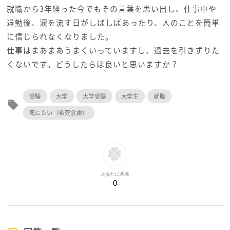
就職から3年経った今でもその言葉を思い出し、仕事中や
退勤後、涙を流す日がしばしばあったり、人のことを簡単
に信じられなくなりました。
仕事はまあまあうまくいっていますし、過去を引きずりた
くないです。どうしたらほ良いと思いますか？
受験
大学
大学受験
大学生
就職
local_offer
死にたい（希死念慮）
あなたに共感
0