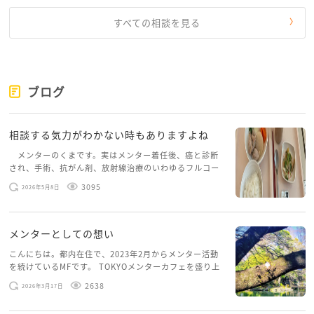
すべての相談を見る
ブログ
相談する気力がわかない時もありますよね
メンターのくまです。実はメンター着任後、癌と診断
され、手術、抗がん剤、放射線治療のいわゆるフルコー
スを体験していて、しばらくメンターカフェに来られて
3095
2026年5月8日
いませんでした。体力だけでなく、気力も落ちパソコン
を開くこともできない […]
メンターとしての想い
こんにちは。都内在住で、2023年2月からメンター活動
を続けているMFです。 TOKYOメンターカフェを盛り上
げたいという想いから、勇気を出して初めてブログを投
2638
2026年3月17日
稿してみようと思います。少し自分のことを書いてみま
す。 心に […]