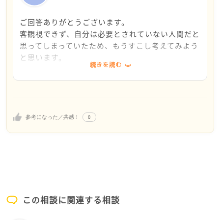
また、就職から3年経過してもまだ傷が癒えていないよ
うなのですが、「あの時、辛かったんだなぁ」「傷つ
ご回答ありがとうございます。
いたんだなぁ」と自分を受け入れ、「でもなんで傷つ
客観視できず、自分は必要とされていない人間だと
いたんだろう？どうしてこの言葉だけが引っかかって
思ってしまっていたため、もうすこし考えてみよう
いるんだろう？」と考えてみると、きっと「こんな感情
と思います。
続きを読む
を理解してもらえてなかったことがショックなんだ」
沢山提案していただきありがとうございました。前
とか思えることがあるような気がします。
を向けるようもう少し頑張ってみようと思います。
なおさんが、前に進むために、いくつか試せることを
提案させていただきました。
0
参考になった／共感！
ご参考になれば幸いです。
この相談に関連する相談