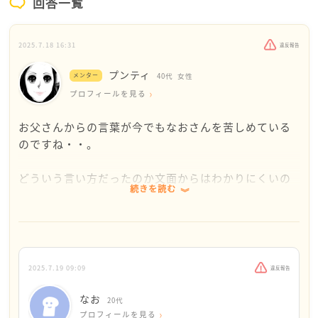
回答一覧
2025.7.18 16:31
違反報告
プンティ
メンター
40代
女性
プロフィールを見る
お父さんからの言葉が今でもなおさんを苦しめている
のですね・・。
どういう言い方だったのか文面からはわかりにくいの
続きを読む
ですが、愛のムチと捉えてみてはいかがでしょうか？
これまでもきっとお父さんに怒られたり、叱られたり
したことがあったのではないかと思いますが、そうい
う時、なおさんはどんな風に乗り越えられたのでしょ
う？
2025.7.19 09:09
違反報告
それと同じジャンルのものだと理解してみるのはどう
ですか？
なお
20代
プロフィールを見る