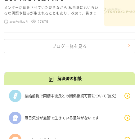
メンター活動をさせていただきながら 私自身にもいろい
ろな問題や悩みが生まれることもあり、改めて、皆さま
のお悩みを読みながら 「みんな、もがいてる。わたし
27675
2025年5月20日
だけじゃないんだな」と、逆に励まされるような日々で
す。 もう、わたし […]
ブログ一覧を見る
解決済の相談
結婚前提で同棲中彼氏との関係継続可否について(長文)
毎日気分が憂鬱で生きている意味がないです