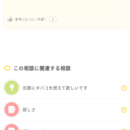
なんだろう？と自分自身に問いかけました。
それは、仕事のイライラを解消するためにしている過
1
参考になった／共感！
食とそれに伴う肥満体型でした。
このストレスを解消するために毎朝以前より1時間早く
起きて、早歩きのお散歩に行き、夜は早く寝る。
これが意外と体力がつきました。
この相談に関連する相談
さらに、スポーツの趣味を作りました。
もともと運動は得意ではないのですが、子供の学校のP
旦那にタバコを控えて欲しいです
TAの卓球に誘われてやってみたらハマりました。
ひじきさんは、ダイエットや過食ということで頭の中
がいっぱいになっていませんか？
寂しさ
何かもっと他に夢中になれるものを見つけると過食の
ループから抜け出せるのではないかな？と思うので