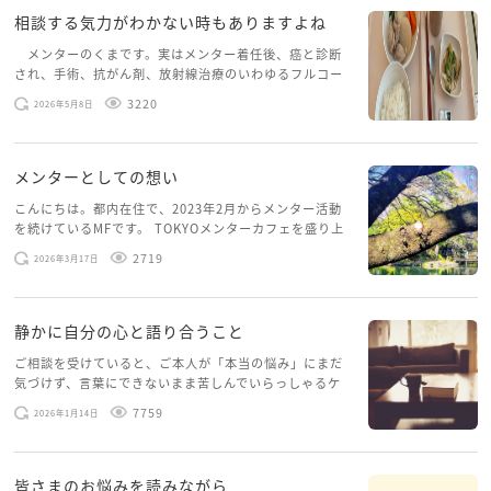
相談する気力がわかない時もありますよね
メンターのくまです。実はメンター着任後、癌と診断
され、手術、抗がん剤、放射線治療のいわゆるフルコー
スを体験していて、しばらくメンターカフェに来られて
3220
2026年5月8日
いませんでした。体力だけでなく、気力も落ちパソコン
を開くこともできない […]
メンターとしての想い
こんにちは。都内在住で、2023年2月からメンター活動
を続けているMFです。 TOKYOメンターカフェを盛り上
げたいという想いから、勇気を出して初めてブログを投
2719
2026年3月17日
稿してみようと思います。少し自分のことを書いてみま
す。 心に […]
静かに自分の心と語り合うこと
ご相談を受けていると、ご本人が「本当の悩み」にまだ
気づけず、言葉にできないまま苦しんでいらっしゃるケ
ースがありますお悩みというのは、心の深いところ（深
7759
2026年1月14日
層心理）に触れることで、まったく違う角度から解決の
糸口が見えてくること […]
皆さまのお悩みを読みながら