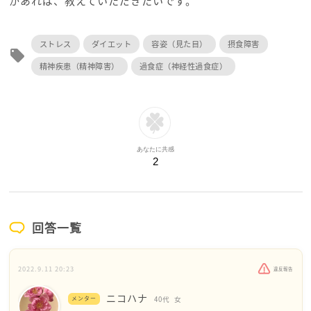
かあれば、教えていただきたいです。
ストレス
ダイエット
容姿（見た目）
摂食障害
local_offer
精神疾患（精神障害）
過食症（神経性過食症）
あなたに共感
2
回答一覧
2022.9.11 20:23
違反報告
ニコハナ
メンター
40代
女