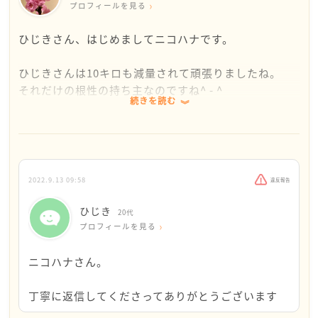
プロフィールを見る
ひじきさん、はじめましてニコハナです。
ひじきさんは10キロも減量されて頑張りましたね。
それだけの根性の持ち主なのですね^ - ^
続きを読む
ひじきさんは、過食になるにあたって他にストレスの
原因になるようなものはないですか？
私の体験を少しお話ししたいと思います。
2022.9.13 09:58
違反報告
私も以前、ストレスから過食をしてしまっていまし
ひじき
20代
た。
プロフィールを見る
何かをバリバリガリガリ食べていると堪らなくなり、
ニコハナさん。
止まらない…
丁寧に返信してくださってありがとうございます
そして、ある日私が1番に感じているストレスってなん